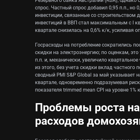
Резервного банка Австралии (RBA), однако 
спрос. Частный спрос добавил 0,95 п.п., но 
инвестиции, связанные со строительством д
инвестиций в ВВП стал максимальным с I кв
квартале снизилась на 0,6% к/к, усиливая о
Госрасходы на потребление сократились по
скидки на электроэнергию; по оценкам, это
п.п. и, механически, увеличило квартальное
из этого, без учета скидки вклад частного
сводный PMI S&P Global за май указывает н
квартале, одновременно подразумевая рис
показателя trimmed mean CPI на уровне 1% к/
Проблемы роста на
расходов домохозя