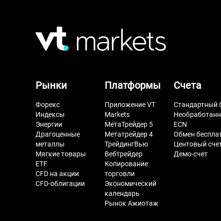
Рынки
Платформы
Счета
Форекс
Приложение VT
Стандартный 
Индексы
Markets
Необработан
Энергии
МетаТрейдер 5
ECN
Драгоценные
Метатрейдер 4
Обмен беспла
металлы
ТрейдингВью
Центовый сче
Мягкие товары
Вебтрейдер
Демо-счет
ETF
Копирование
CFD на акции
торговли
CFD-облигации
Экономический
календарь
Рынок Ажиотаж