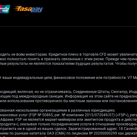
одить не всем инвесторам. Кредитное плечо в торговле CFD может увеличи
жно полностью понять и признать связанные с этим риски. Прежде чем при
лые результаты не являются показателем будущих результатов. Чтобы получ
 ваши индивидуальные цели, финансовое положение или потребности. VT Mark
рисдикций, включая, но не ограничиваясь, Соединенные Штаты, Сингапур, Ин
дающие под международные санкции. Информация на этом сайте не предназ
е или использование противоречило бы местным законам или постановления
ированная несколькими организациями в различных юрисдикциях.
инансовых услуг (FSP № 50865, рег. № компании 2015/072049/07) («FSP»), р
ой Африке. FSP не является маркет-мейкером или эмитентом продукта и дейст
 продукта»), оказывая только посреднические услуги в отношении производ
рагента ни в одной из ваших сделок. Зарегистрированный адрес: 18 Cavendish 
влением по рынкам капитала ОАЭ (CMA) по лицензии № 20200000299 как держ