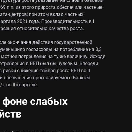
структура роста указывает на слабый базовый
0,69 п.п. из этого прироста обеспечили частные
ата-центров; при этом вклад частных
артала 2021 года. Производительность в I
пасения относительно качества роста.
сле окончания действия государственной
 уменьшило госрасходы на потребление на 0,3
 частное потребление на ту же величину. Исходя
 потребления в ВВП был бы нулевым. Впереди
а риски снижения темпов роста ВВП во II
ки превышения прогнозируемого Банком
к во II квартале.
 фоне слабых
йств