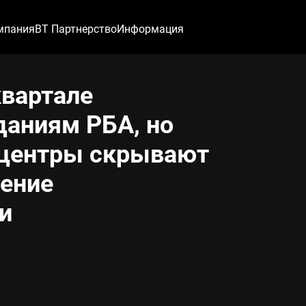
мпания
ВТ Партнерство
Информация
квартале
даниям РБА, но
-центры скрывают
дение
и