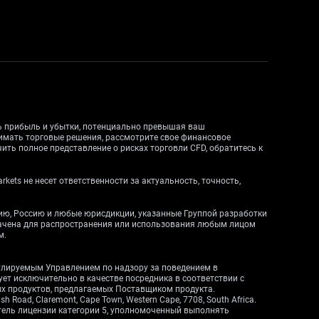
ть прибыль и убытки, потенциально превышая ваш
нимать торговые решения, рассмотрите свое финансовое
ить полное представление о рисках торговли CFD, обратитесь к
ets не несет ответственности за актуальность, точность,
дию, Россию и любые юрисдикции, указанные Группой разработки
начена для распространения или использования любым лицом
м.
егулируемым Управлением по надзору за поведением в
вует исключительно в качестве посредника в соответствии с
ных продуктов, предлагаемых Поставщиком продукта.
Road, Claremont, Cape Town, Western Cape, 7708, South Africa.
атель лицензии категории 5, уполномоченный выполнять