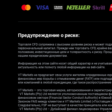
Предупреждение о риске:
Торговля CFD сопряжена с высоким уровнем риска и может подх
первоначальный капитал. Прежде чем торговать CFD, крайне ва
положение, инвестиционные цели и толерантность к риску. Прош
нашим юридическим документам.
Информация на этом сайте носит общий характер и не учитывает
актуальность или полноту любой информации на веб-сайте.
VT Markets не предлагает свои услуги жителям определенных ю
финансовых мер борьбы с отмыванием денег (FATF) или подпа
или компанией в любой юрисдикции, где такое распространени
VT Markets — это торговая марка, авторизованная и зарегистр
· VT Markets (Pty) Ltd является уполномоченным поставщиком ф
финансовом секторе (Financial Sector Conduct Authority) в Южн
Законом FAIS между клиентом и VT Markets Limited («Поставщик
Следовательно, FSP не выступает в качестве принципала или конт
· VT Markets (Pty) Ltd – Дубайский филиал лицензирован Упра