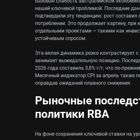
Базовая слабость австралийской экономики
нашей ключевой проблемой. Последние данн
подтвердили эту тенденцию: рост составил 
потреблении. Это продолжает картину, при
отдельными проектами — такими как инвест
устойчивым спросом.
Эта вялая динамика резко контрастирует с 
занимает выжидательную позицию. Последня
2026 года составила 3,8% г/г, что по-преж
Месячный индикатор CPI за апрель также по
оправдав ожиданий плавного снижения.
Рыночные последст
политики RBA
На фоне сохранения ключевой ставки на уро