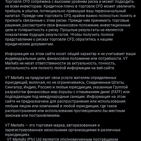
Торговля CFD сопряжена с высоким уровнем риска и может подходить
“осторожном смягчении”. Это понятно, так как
не всем инвесторам. Кредитное плечо в торговле CFD может увеличить
последний отчет по инфляции в Великобритании за
прибыль и убытки, потенциально превышая ваш первоначальный
ноябрь 2025 года показал 2.5%, приближаясь к
капитал. Прежде чем торговать CFD, крайне важно полностью понять и
целевому показателю банка, в то время как ВВП за
признать связанные с этим риски. Прежде чем принимать торговые
решения, рассмотрите свое финансовое положение, инвестиционные
третий квартал оставался на плоском уровне. Это
цели и толерантность к риску. Прошлые результаты не являются
расхождение в политике центробанков, вероятно,
показателем будущих результатов. Чтобы получить полное
станет ключевой темой, движущей валютной парой.
представление о рисках торговли CFD, обратитесь к нашим
юридическим документам.
Для трейдеров деривативов эта ситуация
предполагает возможность сыграть на
Информация на этом сайте носит общий характер и не учитывает ваши
волатильности перед выходом протоколов ФРС.
индивидуальные цели, финансовое положение или потребности. VT
Покупка короткосрочных опционов на GBP/USD, с
Markets не несет ответственности за актуальность, точность,
актуальность или полноту любой информации на веб-сайте.
истечением в середине января 2026 года, может быть
эффективной стратегией. Эта позиция выигрывает от
VT Markets не предлагает свои услуги жителям определенных
значительного движения цены в любую сторону, что
юрисдикций, включая, но не ограничиваясь, Соединенные Штаты,
весьма вероятно после усвоения рынком подробного
Сингапур, Индию, Россию и любые юрисдикции, указанные Группой
разработки финансовых мер борьбы с отмыванием денег (FATF) или
прогноза ФРС. Трейдеры с определенной
подпадающие под международные санкции. Информация на этом
направленностью должны рассмотреть простые
сайте не предназначена для распространения или использования
опционы “пут” или “колл”, чтобы определить свои
любым лицом или компанией в любой юрисдикции, где такое
риски. Если вы считаете, что тон ФРС будет более
распространение или использование противоречило бы местным
законам или постановлениям.
агрессивным, чем ожидалось, покупка опционов
“пут” на GBP/USD может быть выгодной. Напротив,
VT Markets — это торговая марка, авторизованная и
если вы чувствуете, что рынок уже учел жесткую
зарегистрированная несколькими организациями в различных
политику ФРС, опционы “колл” будут полезны, если
юрисдикциях.
· VT Markets (Pty) Ltd является уполномоченным поставщиком
будет использован мягкий язык. Мы должны