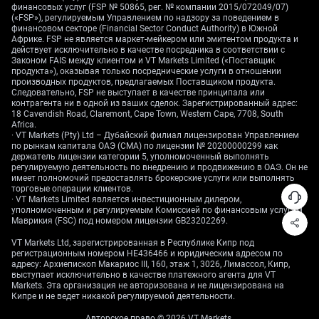
финансовых услуг (FSP № 50865, рег. № компании 2015/072049/07)
помнить, что выходим из периода низкой
(«FSP»), регулируемым Управлением по надзору за поведением в
ликвидности, и ожидается резкое возвращение
финансовом секторе (Financial Sector Conduct Authority) в Южной
волатильности. Оглядываясь на то, как рынки
Африке. FSP не является маркет-мейкером или эмитентом продукта и
действует исключительно в качестве посредника в соответствии с
реагировали в начале 2024 и 2025 годов, первые
Законом FAIS между клиентом и VT Markets Limited («Поставщик
крупные данные года часто вызывают сильные
продукта»), оказывая только посреднические услуги в отношении
движения. Эта историческая закономерность
производных продуктов, предлагаемых Поставщиком продукта.
указывает на необходимость быть готовыми к
Следовательно, FSP не выступает в качестве принципала или
контрагента ни в одной из ваших сделок. Зарегистрированный адрес:
решающему прорыву с текущего уровня 1.3500 очень
18 Cavendish Road, Claremont, Cape Town, Western Cape, 7708, South
скоро.
Africa.
Mulai trading sekarang — klik di
sini
untuk membuat
· VT Markets (Pty) Ltd – Дубайский филиал лицензирован Управлением
по рынкам капитала ОАЭ (CMA) по лицензии № 20200000299 как
akun live VT Markets Anda.
держатель лицензии категории 5, уполномоченный выполнять
регулируемую деятельность по внедрению и продвижению в ОАЭ. Он не
имеет полномочий предоставлять брокерские услуги или выполнять
торговые операции клиентов.
· VT Markets Limited является инвестиционным дилером,
уполномоченным и регулируемым Комиссией по финансовым услугам
Маврикия (FSC) под номером лицензии GB23202269.
VT Markets Ltd, зарегистрированная в Республике Кипр под
регистрационным номером HE436466 и юридическим адресом по
адресу: Архиепископ Макариос III, 160, этаж 1, 3026, Лимассол, Кипр,
выступает исключительно в качестве платежного агента для VT
Markets. Эта организация не авторизована и не лицензирована на
Кипре и не ведет никакой регулируемой деятельности.
Авторское право © 2026 VT Markets.