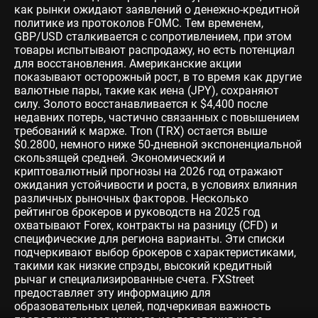
как рынки ожидают заявлений о денежно-кредитной
политике из протоколов FOMC. Тем временем,
GBP/USD сталкивается с сопротивлением, при этом
товары испытывают распродажу, но есть потенциал
для восстановления. Американские акции
показывают осторожный рост, в то время как другие
валютные пары, такие как иена (JPY), сохраняют
силу. Золото восстанавливается к $4,400 после
недавних потерь, частично связанных с повышением
требований к марже. Tron (TRX) остается выше
$0.2800, немного ниже 50-дневной экспоненциальной
скользящей средней. Экономический и
криптовалютный прогнозы на 2026 год отражают
ожидания устойчивости и роста, в условиях влияния
различных рыночных факторов. Несколько
рейтингов брокеров и руководств на 2025 год
охватывают Forex, контракты на разницу (CFD) и
специфические для региона варианты. Эти списки
подчеркивают выбор брокеров с характеристиками,
такими как низкие спрэды, высокий кредитный
рычаг и специализированные счета. FXStreet
предоставляет эту информацию для
образовательных целей, подчеркивая важность