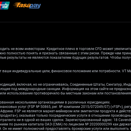
одить не всем инвесторам. Кредитное плечо в торговле CFD может увеличи
жно полностью понять и признать связанные с этим риски. Прежде чем при
лые результаты не являются показателем будущих результатов. Чтобы получ
 ваши индивидуальные цели, финансовое положение или потребности. VT Mark
рисдикций, включая, но не ограничиваясь, Соединенные Штаты, Сингапур, Ин
дающие под международные санкции. Информация на этом сайте не предназ
е или использование противоречило бы местным законам или постановления
ированная несколькими организациями в различных юрисдикциях.
инансовых услуг (FSP № 50865, рег. № компании 2015/072049/07) («FSP»), р
ой Африке. FSP не является маркет-мейкером или эмитентом продукта и дейст
 продукта»), оказывая только посреднические услуги в отношении производ
рагента ни в одной из ваших сделок. Зарегистрированный адрес: 18 Cavendish 
влением по рынкам капитала ОАЭ (CMA) по лицензии № 20200000299 как держ
 Он не имеет полномочий предоставлять брокерские услуги или выполнять 