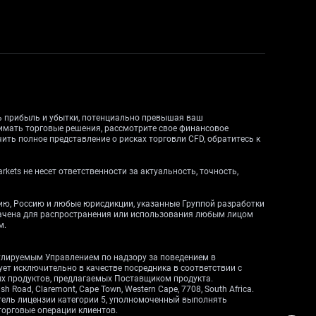
ть прибыль и убытки, потенциально превышая ваш
нимать торговые решения, рассмотрите свое финансовое
ить полное представление о рисках торговли CFD, обратитесь к
ets не несет ответственности за актуальность, точность,
дию, Россию и любые юрисдикции, указанные Группой разработки
начена для распространения или использования любым лицом
м.
егулируемым Управлением по надзору за поведением в
вует исключительно в качестве посредника в соответствии с
ных продуктов, предлагаемых Поставщиком продукта.
Road, Claremont, Cape Town, Western Cape, 7708, South Africa.
атель лицензии категории 5, уполномоченный выполнять
торговые операции клиентов.