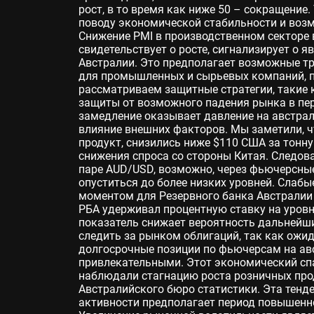
рост, в то время как ниже 50 – сокращение
поводу экономической стабильности и воз
Снижение PMI в производственном секторе в 
свидетельствует о росте, сигнализирует о 
Австралии. Это предполагает возможные тр
для промышленных и сырьевых компаний, 
рассматриваем защитные стратегии, такие к
защиты от возможного падения рынка в пер
замедление оказывает давление на австра
влияние внешних факторов. Мы заметили, ч
продукт, снизились ниже $110 США за тонну
снижения спроса со стороны Китая. Следов
паре AUD/USD, возможно, через фьючерсные
опуститься до более низких уровней. Слаб
моментом для Резервного банка Австралии 
РБА удерживал процентную ставку на уровне
показатель снижает вероятность дальнейш
следить за рынком облигаций, так как ожи
долгосрочные позиции по фьючерсам на ав
привлекательными. Этот экономический спа
наблюдали стагнацию роста розничных про
Австралийского бюро статистики. Эта тенд
активности предполагает период повышенн