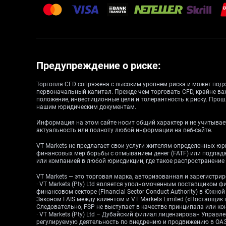
Предупреждение о риске:
Торговля CFD сопряжена с высоким уровнем риска и может подх
первоначальный капитал. Прежде чем торговать CFD, крайне ва
положение, инвестиционные цели и толерантность к риску. Прош
нашим юридическим документам.
Информация на этом сайте носит общий характер и не учитывает
актуальность или полноту любой информации на веб-сайте.
VT Markets не предлагает свои услуги жителям определенных ю
финансовых мер борьбы с отмыванием денег (FATF) или подпа
или компанией в любой юрисдикции, где такое распространени
VT Markets — это торговая марка, авторизованная и зарегистр
· VT Markets (Pty) Ltd является уполномоченным поставщиком ф
финансовом секторе (Financial Sector Conduct Authority) в Южн
Законом FAIS между клиентом и VT Markets Limited («Поставщик
Следовательно, FSP не выступает в качестве принципала или конт
· VT Markets (Pty) Ltd – Дубайский филиал лицензирован Упра
регулируемую деятельность по внедрению и продвижению в ОАЭ.