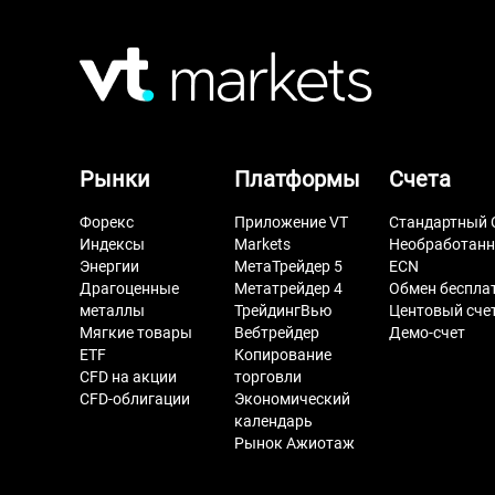
Рынки
Платформы
Счета
Форекс
Приложение VT
Стандартный 
Индексы
Markets
Необработан
Энергии
МетаТрейдер 5
ECN
Драгоценные
Метатрейдер 4
Обмен беспла
металлы
ТрейдингВью
Центовый сче
Мягкие товары
Вебтрейдер
Демо-счет
ETF
Копирование
CFD на акции
торговли
CFD-облигации
Экономический
календарь
Рынок Ажиотаж