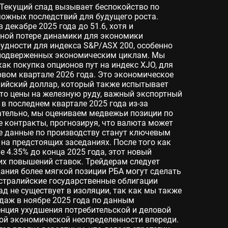
. Текущий спад вызывает беспокойство по
можных последствий для будущего роста.
декабре 2025 года до 51.6, хотя и
явной потере динамики для экономики
удности для индекса S&P/ASX 200, особенно
подверженных экономическим циклам. Мы
ак покупка опционов пут на индекс XJO, для
вом квартале 2026 года. Это экономическое
лийский доллар, который также испытывает
то цены на железную руду, важный экспортный
 в последнем квартале 2025 года из-за
ательно, мы оцениваем медвежьи позиции по
 контракты, прогнозируя, что валюта может
ые данные по производству станут ключевым
на предстоящих заседаниях. После того как
 4.35% до конца 2025 года, этот новый
их повышений ставок. Трейдерам следует
дания более мягкой позиции РБА могут сделать
стралийские государственные облигации
д не существует в изоляции, так как мы также
даж в ноябре 2025 года по данным
енция ухудшения потребительской и деловой
ой экономической неопределенности впереди.