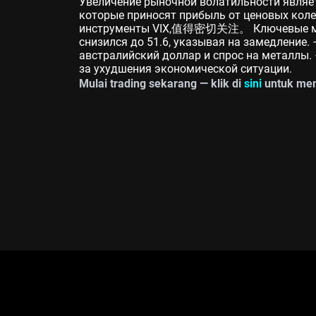
Увеличение рыночной волатильности являет
которые приносят прибыль от ценовых кол
инструменты VIX,值得密切关注。 Ключевые мом
снизился до 51.6, указывая на замедление.
австралийский доллар и спрос на металлы. 
за ухудшения экономической ситуации.
Mulai trading sekarang — klik di
sini
untuk mem