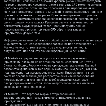
трейдеров производными финансовыми
Торговля CFD сопряжена с высоким уровнем риска и может подходить
инструментами эта ситуация говорит о том, что
не всем инвесторам. Кредитное плечо в торговле CFD может увеличить
прибыль и убытки, потенциально превышая ваш первоначальный
покупка колл-опционов может быть жизнеспособной
капитал. Прежде чем торговать CFD, крайне важно полностью понять и
стратегией для получения выгоды от дальнейшего
признать связанные с этим риски. Прежде чем принимать торговые
роста. Учитывая возможные краткосрочные откаты,
решения, рассмотрите свое финансовое положение, инвестиционные
стоит обратить внимание на опционы, срок действия
цели и толерантность к риску. Прошлые результаты не являются
показателем будущих результатов. Чтобы получить полное
которых истекает в конце первого квартала 2026
представление о рисках торговли CFD, обратитесь к нашим
года, что предоставляет время для полной
юридическим документам.
реализации нарратива о снижении ставок. Мы также
можем рассмотреть бычьи колл-спреды, чтобы
Информация на этом сайте носит общий характер и не учитывает ваши
индивидуальные цели, финансовое положение или потребности. VT
ограничить риски в процессе позиционирования на
Markets не несет ответственности за актуальность, точность,
продолжительный и стабильный рост. Тем не менее,
актуальность или полноту любой информации на веб-сайте.
необходимо следить за любыми признаками жесткой
политики Федеральной резервной системы. Более
VT Markets не предлагает свои услуги жителям определенных
юрисдикций, включая, но не ограничиваясь, Соединенные Штаты,
сильный, чем ожидалось, экономический отчет или
Сингапур, Индию, Россию и любые юрисдикции, указанные Группой
сюрприз в следующем измерении инфляции могут
разработки финансовых мер борьбы с отмыванием денег (FATF) или
быстро обратить вспять падение доллара и оказать
подпадающие под международные санкции. Информация на этом
давление на золото. Это делает удержание длинных
сайте не предназначена для распространения или использования
любым лицом или компанией в любой юрисдикции, где такое
позиций без четкой риск-стратегии, такой как стоп-
распространение или использование противоречило бы местным
лоссы на фьючерсах или использование спредов,
законам или постановлениям.
особенно рискованным.
VT Markets — это торговая марка, авторизованная и
Mulai trading sekarang — klik di
sini
untuk membuat
зарегистрированная несколькими организациями в различных
akun live VT Markets Anda.
юрисдикциях.
· VT Markets (Pty) Ltd является уполномоченным поставщиком