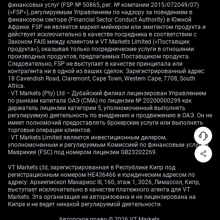
финансовых услуг (FSP № 50865, рег. № компании 2015/072049/07)
(«FSP»), регулируемым Управлением по надзору за поведением в
финансовом секторе (Financial Sector Conduct Authority) в Южной
Африке. FSP не является маркет-мейкером или эмитентом продукта и
действует исключительно в качестве посредника в соответствии с
Законом FAIS между клиентом и VT Markets Limited («Поставщик
продукта»), оказывая только посреднические услуги в отношении
производных продуктов, предлагаемых Поставщиком продукта.
Следовательно, FSP не выступает в качестве принципала или
контрагента ни в одной из ваших сделок. Зарегистрированный адрес:
18 Cavendish Road, Claremont, Cape Town, Western Cape, 7708, South
Africa.
· VT Markets (Pty) Ltd – Дубайский филиал лицензирован Управлением
по рынкам капитала ОАЭ (CMA) по лицензии № 20200000299 как
держатель лицензии категории 5, уполномоченный выполнять
регулируемую деятельность по внедрению и продвижению в ОАЭ. Он не
имеет полномочий предоставлять брокерские услуги или выполнять
торговые операции клиентов.
· VT Markets Limited является инвестиционным дилером,
уполномоченным и регулируемым Комиссией по финансовым услугам
Маврикия (FSC) под номером лицензии GB23202269.
VT Markets Ltd, зарегистрированная в Республике Кипр под
регистрационным номером HE436466 и юридическим адресом по
адресу: Архиепископ Макариос III, 160, этаж 1, 3026, Лимассол, Кипр,
выступает исключительно в качестве платежного агента для VT
Markets. Эта организация не авторизована и не лицензирована на
Кипре и не ведет никакой регулируемой деятельности.
Авторское право © 2026 VT Markets.