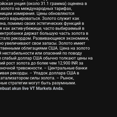
ройская унция (около 31.1 грамма) оценена в
на золото на международных тарифах,
иницам измерения. Цены обновляются
ного варьироваться. Золото служит как
ена, помимо своих эстетических функций в
я как актив-убежище, часто выбираемый в
Центробанки держат большую часть золота в
то стало рекордом. Развивающиеся экономики,
ьно увеличивают свои запасы. Золото имеет
ственными облигациями США. Цена на золото
й нестабильности или опасений по поводу
 и слабый доллар США обычно толкают цены на
й рост золота до более чем 12,900 INR за
ночной тревожности. – Центральные банки
ивая рекорды. – Упадок доллара США в
катализатором силы золота. – Рынок,
нные стратегии могут быть разумными.
buat akun live VT Markets Anda.