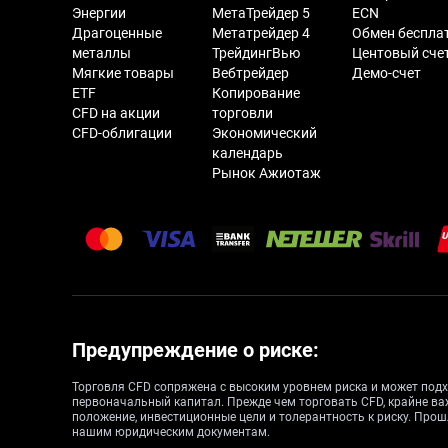
Энергии
МетаТрейдер 5
ECN
Драгоценные
Метатрейдер 4
Обмен беспла
металлы
ТрейдингВью
Центовый сче
Мягкие товары
Вебтрейдер
Демо-счет
ETF
Копирование
CFD на акции
торговли
CFD-облигации
Экономический
календарь
Рынок Ажиотаж
Предупреждение о риске:
Торговля CFD сопряжена с высоким уровнем риска и может подх
первоначальный капитал. Прежде чем торговать CFD, крайне ва
положение, инвестиционные цели и толерантность к риску. Прош
нашим юридическим документам.