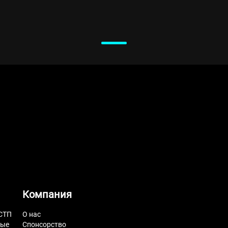
Компания
СТП
О нас
ные
Спонсорство