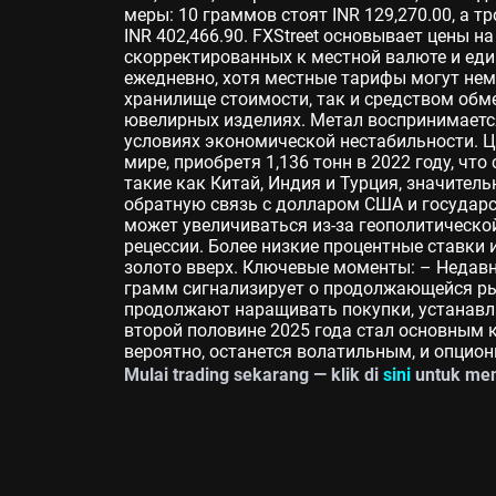
меры: 10 граммов стоят INR 129,270.00, а т
INR 402,466.90. FXStreet основывает цены 
скорректированных к местной валюте и ед
ежедневно, хотя местные тарифы могут нем
хранилище стоимости, так и средством обм
ювелирных изделиях. Метал воспринимаетс
условиях экономической нестабильности. 
мире, приобретя 1,136 тонн в 2022 году, ч
такие как Китай, Индия и Турция, значител
обратную связь с долларом США и государ
может увеличиваться из-за геополитическо
рецессии. Более низкие процентные ставки
золото вверх. Ключевые моменты: – Недавни
грамм сигнализирует о продолжающейся ры
продолжают наращивать покупки, устанавл
второй половине 2025 года стал основным 
вероятно, останется волатильным, и опцио
Mulai trading sekarang — klik di
sini
untuk mem