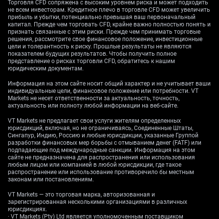
Торговля CFD сопряжена с высоким уровнем риска и может подходить
Влияние на валютный
не всем инвесторам. Кредитное плечо в торговле CFD может увеличить
прибыль и убытки, потенциально превышая ваш первоначальный
капитал. Прежде чем торговать CFD, крайне важно полностью понять и
рынок и рынок акций
признать связанные с этим риски. Прежде чем принимать торговые
решения, рассмотрите свое финансовое положение, инвестиционные
цели и толерантность к риску. Прошлые результаты не являются
показателем будущих результатов. Чтобы получить полное
представление о рисках торговли CFD, обратитесь к нашим
Соответственно, мы ожидаем укрепления
юридическим документам.
колумбийского песо к доллару США. Сочетание
Информация на этом сайте носит общий характер и не учитывает ваши
устойчивой экономики и перспектив более высоких
индивидуальные цели, финансовое положение или потребности. VT
ставок повышает привлекательность локальной
Markets не несет ответственности за актуальность, точность,
актуальность или полноту любой информации на веб-сайте.
валюты. Мы рассматриваем короткую позицию по
фьючерсам USD/COP с целью движения в район 3
VT Markets не предлагает свои услуги жителям определенных
850 в июле.
юрисдикций, включая, но не ограничиваясь, Соединенные Штаты,
Сингапур, Индию, Россию и любые юрисдикции, указанные Группой
разработки финансовых мер борьбы с отмыванием денег (FATF) или
Улучшение ситуации на рынке труда также
подпадающие под международные санкции. Информация на этом
фундаментально поддерживает колумбийские
сайте не предназначена для распространения или использования
любым лицом или компанией в любой юрисдикции, где такое
акции. Усиление потребительских расходов
распространение или использование противоречило бы местным
напрямую выгодно компаниям, входящим в индекс
законам или постановлениям.
MSCI COLCAP, который уже прибавил более 7% с
VT Markets — это торговая марка, авторизованная и
начала года. Мы рассматриваем покупку колл-
зарегистрированная несколькими организациями в различных
опционов на индекс, чтобы получить плечевую
юрисдикциях.
· VT Markets (Pty) Ltd является уполномоченным поставщиком
экспозицию к потенциальному ралли,