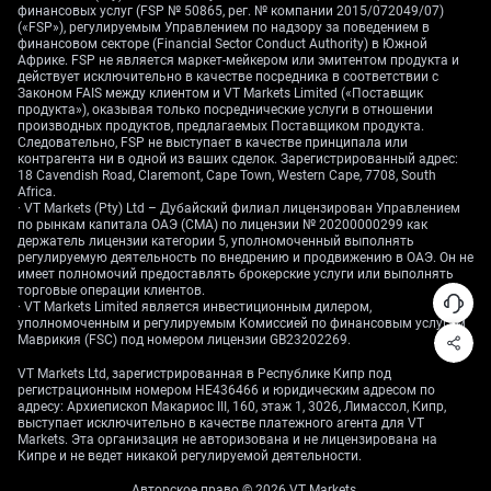
финансовых услуг (FSP № 50865, рег. № компании 2015/072049/07)
подпитываемому этим позитивным экономическим
(«FSP»), регулируемым Управлением по надзору за поведением в
импульсом.
финансовом секторе (Financial Sector Conduct Authority) в Южной
Африке. FSP не является маркет-мейкером или эмитентом продукта и
действует исключительно в качестве посредника в соответствии с
Законом FAIS между клиентом и VT Markets Limited («Поставщик
продукта»), оказывая только посреднические услуги в отношении
производных продуктов, предлагаемых Поставщиком продукта.
Следовательно, FSP не выступает в качестве принципала или
контрагента ни в одной из ваших сделок. Зарегистрированный адрес:
18 Cavendish Road, Claremont, Cape Town, Western Cape, 7708, South
Africa.
· VT Markets (Pty) Ltd – Дубайский филиал лицензирован Управлением
по рынкам капитала ОАЭ (CMA) по лицензии № 20200000299 как
держатель лицензии категории 5, уполномоченный выполнять
регулируемую деятельность по внедрению и продвижению в ОАЭ. Он не
имеет полномочий предоставлять брокерские услуги или выполнять
торговые операции клиентов.
· VT Markets Limited является инвестиционным дилером,
уполномоченным и регулируемым Комиссией по финансовым услугам
Маврикия (FSC) под номером лицензии GB23202269.
VT Markets Ltd, зарегистрированная в Республике Кипр под
регистрационным номером HE436466 и юридическим адресом по
адресу: Архиепископ Макариос III, 160, этаж 1, 3026, Лимассол, Кипр,
выступает исключительно в качестве платежного агента для VT
Markets. Эта организация не авторизована и не лицензирована на
Кипре и не ведет никакой регулируемой деятельности.
Авторское право © 2026 VT Markets.