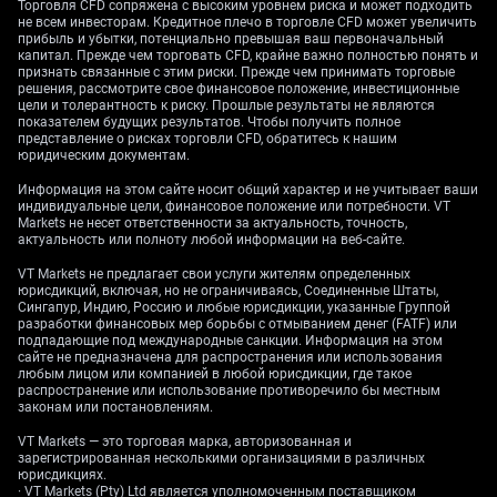
снижение процентных ставок, добавляет еще один
Торговля CFD сопряжена с высоким уровнем риска и может подходить
уровень давления на валюту. Это создает
не всем инвесторам. Кредитное плечо в торговле CFD может увеличить
прибыль и убытки, потенциально превышая ваш первоначальный
неопределенность относительно независимости
капитал. Прежде чем торговать CFD, крайне важно полностью понять и
центрального банка и усиливает ожидания на рынке
признать связанные с этим риски. Прежде чем принимать торговые
по поводу длительного периода более легкой
решения, рассмотрите свое финансовое положение, инвестиционные
денежно-кредитной политики. Эта ситуация
цели и толерантность к риску. Прошлые результаты не являются
показателем будущих результатов. Чтобы получить полное
усложняет возможность формирования
представление о рисках торговли CFD, обратитесь к нашим
положительного сценария для доллара. На валютных
юридическим документам.
парах доллар оказывается слабым против валют,
связанных с товарными ресурсами, таких как
Информация на этом сайте носит общий характер и не учитывает ваши
индивидуальные цели, финансовое положение или потребности. VT
австралийский и новозеландский доллары.
Markets не несет ответственности за актуальность, точность,
Деривативные стратегии могут сосредоточиться на
актуальность или полноту любой информации на веб-сайте.
покупке опционов колл на AUD/USD или NZD/USD,
чтобы воспользоваться этой дивергенцией. Эти
VT Markets не предлагает свои услуги жителям определенных
юрисдикций, включая, но не ограничиваясь, Соединенные Штаты,
валюты часто выигрывают, когда рынок ожидает
Сингапур, Индию, Россию и любые юрисдикции, указанные Группой
снижения процентных ставок в США. Исторически
разработки финансовых мер борьбы с отмыванием денег (FATF) или
аналогичная ситуация наблюдалась в 2019 году,
подпадающие под международные санкции. Информация на этом
когда ФРС изменила курс с повышения ставок на
сайте не предназначена для распространения или использования
любым лицом или компанией в любой юрисдикции, где такое
понижение, что привело к многоквартальному
распространение или использование противоречило бы местным
падению индекса доллара. Текущие условия
законам или постановлениям.
предполагают, что аналогичный тренд может
проявиться по мере приближения к 2026 году.
VT Markets — это торговая марка, авторизованная и
зарегистрированная несколькими организациями в различных
Mulai trading sekarang — klik di
sini
untuk membuat
юрисдикциях.
akun live VT Markets Anda.
· VT Markets (Pty) Ltd является уполномоченным поставщиком