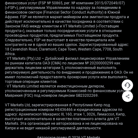
финансовых услуг (FSP № 50865, рег. № компании 2015/072049/07)
(«FSP»), регулируемым Управлением по надзору за поведением в
финансовом секторе (Financial Sector Conduct Authority) в Южной
Африке. FSP не является маркет-мейкером или эмитентом продукта и
действует исключительно в качестве посредника в соответствии с
Законом FAIS между клиентом и VT Markets Limited («Поставщик
продукта»), оказывая только посреднические услуги в отношении
производных продуктов, предлагаемых Поставщиком продукта.
Следовательно, FSP не выступает в качестве принципала или
контрагента ни в одной из ваших сделок. Зарегистрированный адрес:
18 Cavendish Road, Claremont, Cape Town, Western Cape, 7708, South
Africa.
· VT Markets (Pty) Ltd – Дубайский филиал лицензирован Управлением
по рынкам капитала ОАЭ (CMA) по лицензии № 20200000299 как
держатель лицензии категории 5, уполномоченный выполнять
регулируемую деятельность по внедрению и продвижению в ОАЭ. Он не
имеет полномочий предоставлять брокерские услуги или выполнять
торговые операции клиентов.
· VT Markets Limited является инвестиционным дилером,
уполномоченным и регулируемым Комиссией по финансовым услугам
Маврикия (FSC) под номером лицензии GB23202269.
VT Markets Ltd, зарегистрированная в Республике Кипр под
регистрационным номером HE436466 и юридическим адресом по
адресу: Архиепископ Макариос III, 160, этаж 1, 3026, Лимассол, Кипр,
выступает исключительно в качестве платежного агента для VT
Markets. Эта организация не авторизована и не лицензирована на
Кипре и не ведет никакой регулируемой деятельности.
Авторское право © 2026 VT Markets.