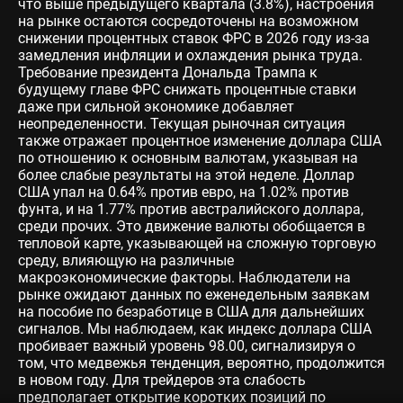
что выше предыдущего квартала (3.8%), настроения
на рынке остаются сосредоточены на возможном
снижении процентных ставок ФРС в 2026 году из-за
замедления инфляции и охлаждения рынка труда.
Требование президента Дональда Трампа к
будущему главе ФРС снижать процентные ставки
даже при сильной экономике добавляет
неопределенности. Текущая рыночная ситуация
также отражает процентное изменение доллара США
по отношению к основным валютам, указывая на
более слабые результаты на этой неделе. Доллар
США упал на 0.64% против евро, на 1.02% против
фунта, и на 1.77% против австралийского доллара,
среди прочих. Это движение валюты обобщается в
тепловой карте, указывающей на сложную торговую
среду, влияющую на различные
макроэкономические факторы. Наблюдатели на
рынке ожидают данных по еженедельным заявкам
на пособие по безработице в США для дальнейших
сигналов. Мы наблюдаем, как индекс доллара США
пробивает важный уровень 98.00, сигнализируя о
том, что медвежья тенденция, вероятно, продолжится
в новом году. Для трейдеров эта слабость
предполагает открытие коротких позиций по