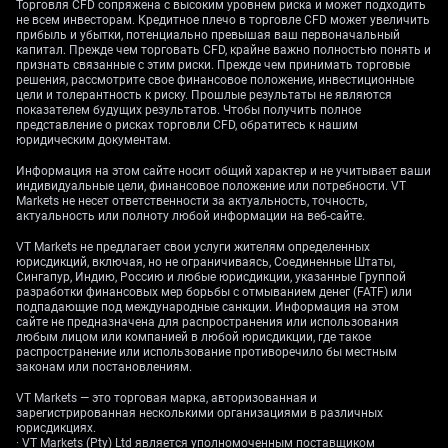
её роста от текущих уровней около 11,60.
Торговля CFD сопряжена с высоким уровнем риска и может подходить
не всем инвесторам. Кредитное плечо в торговле CFD может увеличить
прибыль и убытки, потенциально превышая ваш первоначальный
Фондовый рынок и
капитал. Прежде чем торговать CFD, крайне важно полностью понять и
признать связанные с этим риски. Прежде чем принимать торговые
последствия для
решения, рассмотрите свое финансовое положение, инвестиционные
цели и толерантность к риску. Прошлые результаты не являются
показателем будущих результатов. Чтобы получить полное
денежно-кредитной
представление о рисках торговли CFD, обратитесь к нашим
юридическим документам.
политики
Информация на этом сайте носит общий характер и не учитывает ваши
индивидуальные цели, финансовое положение или потребности. VT
Markets не несет ответственности за актуальность, точность,
актуальность или полноту любой информации на веб-сайте.
Мы также рассматриваем это как предупреждение
VT Markets не предлагает свои услуги жителям определенных
для шведского фондового рынка, особенно для
юрисдикций, включая, но не ограничиваясь, Соединенные Штаты,
Сингапур, Индию, Россию и любые юрисдикции, указанные Группой
промышленных гигантов, входящих в индекс OMX
разработки финансовых мер борьбы с отмыванием денег (FATF) или
Stockholm 30. Замедление производства напрямую
подпадающие под международные санкции. Информация на этом
сайте не предназначена для распространения или использования
влияет на прогнозы прибыли крупнейших
любым лицом или компанией в любой юрисдикции, где такое
экспортёров, таких как Atlas Copco и Volvo. Покупка
распространение или использование противоречило бы местным
пут-опционов на индекс может служить хорошим
законам или постановлениям.
хеджем от потенциального снижения рынка.
VT Markets — это торговая марка, авторизованная и
зарегистрированная несколькими организациями в различных
Эта экономическая слабость в сочетании с
юрисдикциях.
· VT Markets (Pty) Ltd является уполномоченным поставщиком
последними данными по инфляции за июнь,