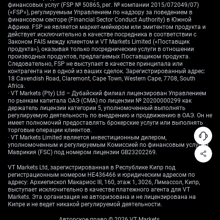
финансовых услуг (FSP № 50865, рег. № компании 2015/072049/07)
показавшими CPIF на уровне 1,9%, даёт Риксбанку
(«FSP»), регулируемым Управлением по надзору за поведением в
пространство для более мягкой риторики.
финансовом секторе (Financial Sector Conduct Authority) в Южной
Африке. FSP не является маркет-мейкером или эмитентом продукта и
Исторически центральный банк не раз переходил к
действует исключительно в качестве посредника в соответствии с
смягчению, когда рост замедлялся, что делает
Законом FAIS между клиентом и VT Markets Limited («Поставщик
продукта»), оказывая только посреднические услуги в отношении
повышение ставки на августовском заседании
производных продуктов, предлагаемых Поставщиком продукта.
менее вероятным. Это усиливает наш взгляд на
Следовательно, FSP не выступает в качестве принципала или
более слабую SEK и вялую динамику рынка акций.
контрагента ни в одной из ваших сделок. Зарегистрированный адрес:
18 Cavendish Road, Claremont, Cape Town, Western Cape, 7708, South
Africa.
· VT Markets (Pty) Ltd – Дубайский филиал лицензирован Управлением
по рынкам капитала ОАЭ (CMA) по лицензии № 20200000299 как
держатель лицензии категории 5, уполномоченный выполнять
регулируемую деятельность по внедрению и продвижению в ОАЭ. Он не
имеет полномочий предоставлять брокерские услуги или выполнять
торговые операции клиентов.
· VT Markets Limited является инвестиционным дилером,
уполномоченным и регулируемым Комиссией по финансовым услугам
Маврикия (FSC) под номером лицензии GB23202269.
VT Markets Ltd, зарегистрированная в Республике Кипр под
регистрационным номером HE436466 и юридическим адресом по
адресу: Архиепископ Макариос III, 160, этаж 1, 3026, Лимассол, Кипр,
выступает исключительно в качестве платежного агента для VT
Markets. Эта организация не авторизована и не лицензирована на
Кипре и не ведет никакой регулируемой деятельности.
Авторское право © 2026 VT Markets.