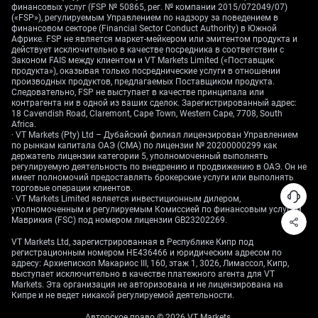
финансовых услуг (FSP № 50865, рег. № компании 2015/072049/07)
позитивный драйвер, и мы видим возможности в
(«FSP»), регулируемым Управлением по надзору за поведением в
немецких бумагах. Индекс DAX, который
финансовом секторе (Financial Sector Conduct Authority) в Южной
Африке. FSP не является маркет-мейкером или эмитентом продукта и
консолидируется вблизи уровня 18 500, на фоне
действует исключительно в качестве посредника в соответствии с
удешевления заимствований для компаний,
Законом FAIS между клиентом и VT Markets Limited («Поставщик
входящих в его состав, может выйти вверх из
продукта»), оказывая только посреднические услуги в отношении
производных продуктов, предлагаемых Поставщиком продукта.
диапазона. Мы используем колл-опционы на DAX,
Следовательно, FSP не выступает в качестве принципала или
чтобы позиционироваться на потенциальное ралли
контрагента ни в одной из ваших сделок. Зарегистрированный адрес:
18 Cavendish Road, Claremont, Cape Town, Western Cape, 7708, South
к новым максимумам.
Africa.
· VT Markets (Pty) Ltd – Дубайский филиал лицензирован Управлением
Также важно дождаться подтверждения со
по рынкам капитала ОАЭ (CMA) по лицензии № 20200000299 как
держатель лицензии категории 5, уполномоченный выполнять
стороны более широких данных HICP по еврозоне,
регулируемую деятельность по внедрению и продвижению в ОАЭ. Он не
которые выйдут на следующей неделе.
имеет полномочий предоставлять брокерские услуги или выполнять
Аналогичный негативный сюрприз по всему блоку
торговые операции клиентов.
· VT Markets Limited является инвестиционным дилером,
более решительно подтвердит эти торговые
уполномоченным и регулируемым Комиссией по финансовым услугам
позиции. Хотя одно немецкое значение само по себе
Маврикия (FSC) под номером лицензии GB23202269.
существенно, расхождение между ним и остальной
VT Markets Ltd, зарегистрированная в Республике Кипр под
Европой может добавить волатильности.
регистрационным номером HE436466 и юридическим адресом по
адресу: Архиепископ Макариос III, 160, этаж 1, 3026, Лимассол, Кипр,
выступает исключительно в качестве платежного агента для VT
Markets. Эта организация не авторизована и не лицензирована на
Кипре и не ведет никакой регулируемой деятельности.
Авторское право © 2026 VT Markets.