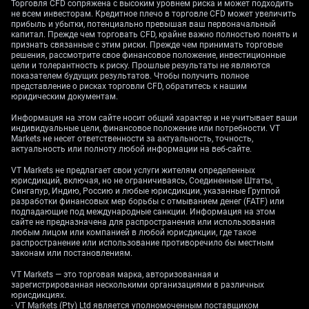
оказаться еще мягче. Поэтому мы рассматриваем
Торговля CFD сопряжена с высоким уровнем риска и может подходить
не всем инвесторам. Кредитное плечо в торговле CFD может увеличить
покупку пут-опционов на пару EUR/USD с целью
прибыль и убытки, потенциально превышая ваш первоначальный
движения ниже уровня 1,07 в ближайшие несколько
капитал. Прежде чем торговать CFD, крайне важно полностью понять и
недель.
признать связанные с этим риски. Прежде чем принимать торговые
решения, рассмотрите свое финансовое положение, инвестиционные
цели и толерантность к риску. Прошлые результаты не являются
Стратегии на рынках
показателем будущих результатов. Чтобы получить полное
представление о рисках торговли CFD, обратитесь к нашим
юридическим документам.
облигаций и акций
Информация на этом сайте носит общий характер и не учитывает ваши
индивидуальные цели, финансовое положение или потребности. VT
Markets не несет ответственности за актуальность, точность,
актуальность или полноту любой информации на веб-сайте.
Эта динамика усиливает аргументы в пользу ралли
европейских гособлигаций, прежде всего немецких
VT Markets не предлагает свои услуги жителям определенных
бундов. Более низкая инфляция снижает давление
юрисдикций, включая, но не ограничиваясь, Соединенные Штаты,
Сингапур, Индию, Россию и любые юрисдикции, указанные Группой
на ЕЦБ в части сохранения ставок на повышенном
разработки финансовых мер борьбы с отмыванием денег (FATF) или
уровне, делая инструменты с фиксированным
подпадающие под международные санкции. Информация на этом
доходом более привлекательными. Мы наращиваем
сайте не предназначена для распространения или использования
любым лицом или компанией в любой юрисдикции, где такое
длинные позиции во фьючерсах на 10-летние
распространение или использование противоречило бы местным
немецкие бунды (FGBL), ожидая, что доходности
законам или постановлениям.
могут вновь протестировать минимумы начала
VT Markets — это торговая марка, авторизованная и
года и потенциально опуститься к отметке 2,2%.
зарегистрированная несколькими организациями в различных
юрисдикциях.
Для акций сценарий «ставки ниже дольше» —
· VT Markets (Pty) Ltd является уполномоченным поставщиком