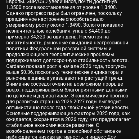
Европы. GBP/USD увеличился, почти достигнув
1.3500 после восстановления от уровня 1.3400.
Однако прогресс пары был ограничен, поскольку
праздничное настроение способствовало
умеренному росту около 1.3490. Золото показало
незначительные колебания, упав с $4,400 до
примерно $4,320 за один день. Несмотря на
волатильность, рыночные ожидания неагрессивной
политики Федеральной резервной системы и
продолжающиеся геополитические проблемы
поддерживают долгосрочную стабильность золота.
Cardano показал рост в начале 2026 года, торгуясь
выше $0.36, поскольку технические индикаторы и
рыночные данные указывают на растущий тренд.
Внимание сосредоточено на возможном прорыве
вверх, поддерживаемом благоприятными данными
по цепочке и деривативам. Экономический прогноз
для развитых стран на 2026-2027 годы выглядит
оптимистично после года глобальной устойчивости.
Основные поддерживающие факторы 2025 года, как
ожидается, сохранятся в 2026 году, что предполагает
стабильное экономическое развитие. С
возобновлением торгов в спокойной обстановке
наблюдается низкая активность, и индекс Доу