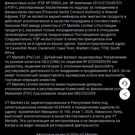
финансовых услуг (FSP № 50865, рег. № компании 2015/072049/07)
(«FSP»), регулируемым Управлением по надзору за поведением в
финансовом секторе (Financial Sector Conduct Authority) в Южной
Африке. FSP не является маркет-мейкером или эмитентом продукта и
действует исключительно в качестве посредника в соответствии с
Законом FAIS между клиентом и VT Markets Limited («Поставщик
продукта»), оказывая только посреднические услуги в отношении
производных продуктов, предлагаемых Поставщиком продукта.
Следовательно, FSP не выступает в качестве принципала или
контрагента ни в одной из ваших сделок. Зарегистрированный адрес:
18 Cavendish Road, Claremont, Cape Town, Western Cape, 7708, South
Africa.
· VT Markets (Pty) Ltd – Дубайский филиал лицензирован Управлением
по рынкам капитала ОАЭ (CMA) по лицензии № 20200000299 как
держатель лицензии категории 5, уполномоченный выполнять
регулируемую деятельность по внедрению и продвижению в ОАЭ. Он не
имеет полномочий предоставлять брокерские услуги или выполнять
торговые операции клиентов.
· VT Markets Limited является инвестиционным дилером,
уполномоченным и регулируемым Комиссией по финансовым услугам
Маврикия (FSC) под номером лицензии GB23202269.
VT Markets Ltd, зарегистрированная в Республике Кипр под
регистрационным номером HE436466 и юридическим адресом по
адресу: Архиепископ Макариос III, 160, этаж 1, 3026, Лимассол, Кипр,
выступает исключительно в качестве платежного агента для VT
Markets. Эта организация не авторизована и не лицензирована на
Кипре и не ведет никакой регулируемой деятельности.
Авторское право © 2026 VT Markets.