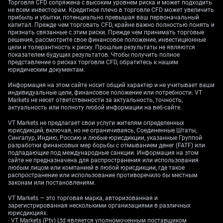
золотом, могут быть привлекательными для захвата
Торговля CFD сопряжена с высоким уровнем риска и может подходить
дальнейшего роста, если предстоящие данные о
не всем инвесторам. Кредитное плечо в торговле CFD может увеличить
прибыль и убытки, потенциально превышая ваш первоначальный
занятости окажутся слабыми. Скорое число
капитал. Прежде чем торговать CFD, крайне важно полностью понять и
занятости в США является критически важным
признать связанные с этим риски. Прежде чем принимать торговые
моментом. Мы помним, как последний отчет о
решения, рассмотрите свое финансовое положение, инвестиционные
занятости 2025 года стал неожиданным позитивным
цели и толерантность к риску. Прошлые результаты не являются
показателем будущих результатов. Чтобы получить полное
сюрпризом, временно укрепив доллар, так что
представление о рисках торговли CFD, обратитесь к нашим
аналогичный результат может вызвать резкий
юридическим документам.
разворот. Сильный отчет с добавлением более
200,000 рабочих мест бросит вызовNarrative о
Информация на этом сайте носит общий характер и не учитывает ваши
индивидуальные цели, финансовое положение или потребности. VT
снижении процентных ставок, в то время как слабый
Markets не несет ответственности за актуальность, точность,
отчет ниже 150,000 подтвердит это.
актуальность или полноту любой информации на веб-сайте.
Mulai trading sekarang — klik di
sini
untuk membuat
VT Markets не предлагает свои услуги жителям определенных
akun live VT Markets Anda.
юрисдикций, включая, но не ограничиваясь, Соединенные Штаты,
Сингапур, Индию, Россию и любые юрисдикции, указанные Группой
разработки финансовых мер борьбы с отмыванием денег (FATF) или
подпадающие под международные санкции. Информация на этом
сайте не предназначена для распространения или использования
любым лицом или компанией в любой юрисдикции, где такое
распространение или использование противоречило бы местным
законам или постановлениям.
VT Markets — это торговая марка, авторизованная и
зарегистрированная несколькими организациями в различных
юрисдикциях.
· VT Markets (Pty) Ltd является уполномоченным поставщиком