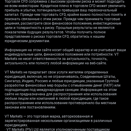
фон
Торговля CFD сопряжена с высоким уровнем риска и может подходить
не всем инвесторам. Кредитное плечо в торговле CFD может увеличить
прибыль и убытки, потенциально превышая ваш первоначальный
капитал. Прежде чем торговать CFD, крайне важно полностью понять и
признать связанные с этим риски. Прежде чем принимать торговые
Мы видим, что рекордные интервенции японских
решения, рассмотрите свое финансовое положение, инвестиционные
цели и толерантность к риску. Прошлые результаты не являются
властей в конце апреля — начале мая оказали лишь
показателем будущих результатов. Чтобы получить полное
временный эффект: USD/JPY уже снова торгуется
представление о рисках торговли CFD, обратитесь к нашим
вблизи 160. Причина — фундаментальная картина
юридическим документам.
не изменилась, а более высокие доходности
Информация на этом сайте носит общий характер и не учитывает ваши
американских облигаций поддерживают доллар.
индивидуальные цели, финансовое положение или потребности. VT
Markets не несет ответственности за актуальность, точность,
Свежие данные по инфляции в США за май
актуальность или полноту любой информации на веб-сайте.
показали, что базовый CPI стабилизировался на
уровне 3,6% в годовом выражении, что усиливает
VT Markets не предлагает свои услуги жителям определенных
юрисдикций, включая, но не ограничиваясь, Соединенные Штаты,
аргументы в пользу выжидательной позиции ФРС
Сингапур, Индию, Россию и любые юрисдикции, указанные Группой
перед снижением ставок.
разработки финансовых мер борьбы с отмыванием денег (FATF) или
подпадающие под международные санкции. Информация на этом
сайте не предназначена для распространения или использования
Рынок теперь фактически «смотрит сквозь»
любым лицом или компанией в любой юрисдикции, где такое
интервенции и напрямую рассчитывает на
распространение или использование противоречило бы местным
поддержку со стороны Банка Японии. Мы
законам или постановлениям.
наблюдаем заметный рост ставок на повышение на
VT Markets — это торговая марка, авторизованная и
заседании BoJ в середине июня. По состоянию на
зарегистрированная несколькими организациями в различных
юрисдикциях.
сегодня, 3 июня 2026 года, свопы overnight index
· VT Markets (Pty) Ltd является уполномоченным поставщиком