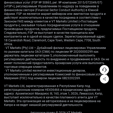
swaps закладывают 85%-ную вероятность
финансовых услуг (FSP № 50865, рег. № компании 2015/072049/07)
повышения как минимум на 10 б.п. — резкий скачок
(«FSP»), регулируемым Управлением по надзору за поведением в
финансовом секторе (Financial Sector Conduct Authority) в Южной
с 40% месяц назад.
Африке. FSP не является маркет-мейкером или эмитентом продукта и
действует исключительно в качестве посредника в соответствии с
Торговые выводы и
Законом FAIS между клиентом и VT Markets Limited («Поставщик
продукта»), оказывая только посреднические услуги в отношении
производных продуктов, предлагаемых Поставщиком продукта.
стратегии по USD/JPY
Следовательно, FSP не выступает в качестве принципала или
контрагента ни в одной из ваших сделок. Зарегистрированный адрес:
18 Cavendish Road, Claremont, Cape Town, Western Cape, 7708, South
Africa.
· VT Markets (Pty) Ltd – Дубайский филиал лицензирован Управлением
Для трейдеров производными инструментами
по рынкам капитала ОАЭ (CMA) по лицензии № 20200000299 как
ситуация указывает на ограниченный потенциал
держатель лицензии категории 5, уполномоченный выполнять
регулируемую деятельность по внедрению и продвижению в ОАЭ. Он не
дальнейшего роста USD/JPY. Сильные ожидания
имеет полномочий предоставлять брокерские услуги или выполнять
повышения ставки BoJ формируют «потолок» для
торговые операции клиентов.
· VT Markets Limited является инвестиционным дилером,
пары, и ставка на устойчивый пробой выше
уполномоченным и регулируемым Комиссией по финансовым услугам
диапазона 160–161 в ближайшие недели выглядит
Маврикия (FSC) под номером лицензии GB23202269.
рискованной. Продажа колл-опционов либо
VT Markets Ltd, зарегистрированная в Республике Кипр под
открытие медвежьих колл-спредов по USD/JPY
регистрационным номером HE436466 и юридическим адресом по
может быть рабочей стратегией, позволяющей
адресу: Архиепископ Макариос III, 160, этаж 1, 3026, Лимассол, Кипр,
заработать на ожидаемом ограничении роста.
выступает исключительно в качестве платежного агента для VT
Markets. Эта организация не авторизована и не лицензирована на
Кипре и не ведет никакой регулируемой деятельности.
Если оглянуться назад, после первого
исторического повышения ставки BoJ в марте 2024
Авторское право © 2026 VT Markets.