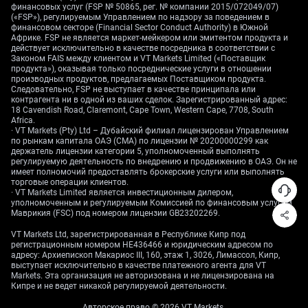
Рост неопределённости привёл к увеличению
финансовых услуг (FSP № 50865, рег. № компании 2015/072049/07)
(«FSP»), регулируемым Управлением по надзору за поведением в
подразумеваемой волатильности золота
финансовом секторе (Financial Sector Conduct Authority) в Южной
(ожидаемые рынком будущие колебания цены,
Африке. FSP не является маркет-мейкером или эмитентом продукта и
действует исключительно в качестве посредника в соответствии с
«встроенные» в стоимость опционов): индекс
Законом FAIS между клиентом и VT Markets Limited («Поставщик
волатильности золота CBOE (GVZ) поднялся до 18,5
продукта»), оказывая только посреднические услуги в отношении
— максимума за несколько недель. Это, на наш
производных продуктов, предлагаемых Поставщиком продукта.
Следовательно, FSP не выступает в качестве принципала или
взгляд, открывает возможность для работы с
контрагента ни в одной из ваших сделок. Зарегистрированный адрес:
деривативами (производные инструменты, такие
18 Cavendish Road, Claremont, Cape Town, Western Cape, 7708, South
Africa.
как опционы и фьючерсы): покупка put-опционов на
· VT Markets (Pty) Ltd – Дубайский филиал лицензирован Управлением
золото (опцион на продажу, который приносит
по рынкам капитала ОАЭ (CMA) по лицензии № 20200000299 как
выгоду при падении цены) со страйком (ценой
держатель лицензии категории 5, уполномоченный выполнять
регулируемую деятельность по внедрению и продвижению в ОАЭ. Он не
исполнения) вблизи 200‑дневной скользящей
имеет полномочий предоставлять брокерские услуги или выполнять
средней около $4 387. Такая стратегия
торговые операции клиентов.
· VT Markets Limited является инвестиционным дилером,
ограничивает риск заранее и может помочь
уполномоченным и регулируемым Комиссией по финансовым услугам
заработать, если доллар продолжит расти, а золото
Маврикия (FSC) под номером лицензии GB23202269.
обновит минимумы.
VT Markets Ltd, зарегистрированная в Республике Кипр под
регистрационным номером HE436466 и юридическим адресом по
адресу: Архиепископ Макариос III, 160, этаж 1, 3026, Лимассол, Кипр,
выступает исключительно в качестве платежного агента для VT
Markets. Эта организация не авторизована и не лицензирована на
Кипре и не ведет никакой регулируемой деятельности.
Авторское право © 2026 VT Markets.