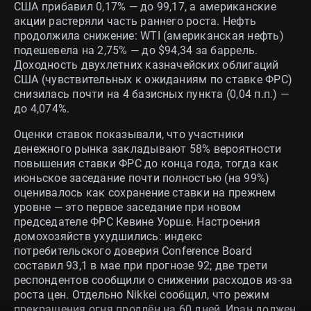
США прибавил 0,17% — до 99,17, а американские
акции растеряли часть раннего роста. Нефть
продолжила снижение: WTI (американская нефть)
подешевела на 2,75% — до $94,34 за баррель.
Доходность двухлетних казначейских облигаций
США (чувствительных к ожиданиям по ставке ФРС)
снизилась почти на 4 базисных пункта (0,04 п.п.) —
до 4,074%.
Оценки ставок показывали, что участники
денежного рынка закладывают 58% вероятности
повышения ставки ФРС до конца года, тогда как
июньское заседание почти полностью (на 99%)
оценивалось как сохранение ставки на прежнем
уровне — это первое заседание при новом
председателе ФРС Кевине Уорше. Настроения
домохозяйств ухудшились: индекс
потребительского доверия Conference Board
составил 93,1 в мае при прогнозе 92; две трети
респондентов сообщили о снижении расходов из‑за
роста цен. Отдельно Nikkei сообщил, что режим
прекращения огня продлён на 60 дней, Иран должен