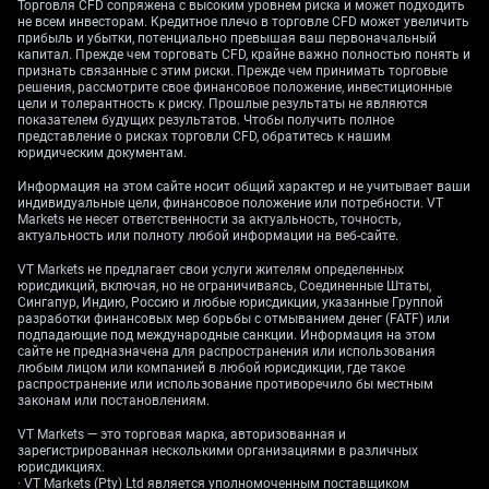
Торговля CFD сопряжена с высоким уровнем риска и может подходить
не всем инвесторам. Кредитное плечо в торговле CFD может увеличить
Мы внимательно следим за устойчивой обратной
прибыль и убытки, потенциально превышая ваш первоначальный
капитал. Прежде чем торговать CFD, крайне важно полностью понять и
связью между индексом доллара (DXY) и золотом.
признать связанные с этим риски. Прежде чем принимать торговые
Исторические данные CME Group показывают, что
решения, рассмотрите свое финансовое положение, инвестиционные
корреляция часто находится около -0,5 — то есть
цели и толерантность к риску. Прошлые результаты не являются
показателем будущих результатов. Чтобы получить полное
инструменты обычно движутся в противоположных
представление о рисках торговли CFD, обратитесь к нашим
направлениях. Последние отчёты Commitment of
юридическим документам.
Traders (COT) Комиссии по торговле товарными
Информация на этом сайте носит общий характер и не учитывает ваши
фьючерсами США (CFTC) — это статистика по
индивидуальные цели, финансовое положение или потребности. VT
позициям крупных участников на фьючерсном
Markets не несет ответственности за актуальность, точность,
актуальность или полноту любой информации на веб-сайте.
рынке — указывали, что крупные спекулянты уже
сокращали чистую длинную позицию по
VT Markets не предлагает свои услуги жителям определенных
юрисдикций, включая, но не ограничиваясь, Соединенные Штаты,
фьючерсам на золото (когда покупок больше, чем
Сингапур, Индию, Россию и любые юрисдикции, указанные Группой
продаж) ещё до эскалации. Это повышает
разработки финансовых мер борьбы с отмыванием денег (FATF) или
вероятность дальнейшего снижения золота.
подпадающие под международные санкции. Информация на этом
сайте не предназначена для распространения или использования
любым лицом или компанией в любой юрисдикции, где такое
Волатильность, нефть и
распространение или использование противоречило бы местным
законам или постановлениям.
настрой на инфляцию
VT Markets — это торговая марка, авторизованная и
зарегистрированная несколькими организациями в различных
юрисдикциях.
· VT Markets (Pty) Ltd является уполномоченным поставщиком