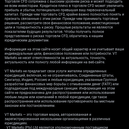
Торговля CFD сопряжена с высоким уровнем риска и может подходить
готовятся к первой встрече Федеральной резервной
не всем инвесторам. Кредитное плечо в торговле CFD может увеличить
системы в новом году. Также следует помнить о
прибыль и убытки, потенциально превышая ваш первоначальный
переходе от агрессивного количественного
капитал. Прежде чем торговать CFD, крайне важно полностью понять и
ужесточения, наблюдаемого в 2023 году. С тех пор
признать связанные с этим риски. Прежде чем принимать торговые
решения, рассмотрите свое финансовое положение, инвестиционные
Фед убавил темпы сокращения активов, что убирает
цели и толерантность к риску. Прошлые результаты не являются
ключевую опору для доллара. Это долгосрочное
показателем будущих результатов. Чтобы получить полное
изменение политики сохраняет давление на валюту.
представление о рисках торговли CFD, обратитесь к нашим
юридическим документам.
Смотря на импульс, индекс относительной силы (RSI)
ниже 50 и составляет 42.99, что подтверждает
Информация на этом сайте носит общий характер и не учитывает ваши
отсутствие покупательной силы на данный момент.
индивидуальные цели, финансовое положение или потребности. VT
Хотя индикатор MACD показывает, что медвежий
Markets не несет ответственности за актуальность, точность,
актуальность или полноту любой информации на веб-сайте.
прессинг может немного ослабевать, он еще не дал
сигнал на покупку. Устойчивое движение и закрытие
VT Markets не предлагает свои услуги жителям определенных
выше 100-дневной средней необходимо для
юрисдикций, включая, но не ограничиваясь, Соединенные Штаты,
изменения этого негативного взгляда. Ключевые
Сингапур, Индию, Россию и любые юрисдикции, указанные Группой
разработки финансовых мер борьбы с отмыванием денег (FATF) или
моменты: – DXY начал неделю с ослабления. – 100-
подпадающие под международные санкции. Информация на этом
дневная SMA находится на уровне 98.61, выступая в
сайте не предназначена для распространения или использования
качестве сопротивления. – Ожидания более мягкой
любым лицом или компанией в любой юрисдикции, где такое
политики Феда давление на доллар.
распространение или использование противоречило бы местным
законам или постановлениям.
Mulai trading sekarang — klik di
sini
untuk membuat
akun live VT Markets Anda.
VT Markets — это торговая марка, авторизованная и
зарегистрированная несколькими организациями в различных
юрисдикциях.
· VT Markets (Pty) Ltd является уполномоченным поставщиком