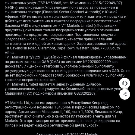
финансовых услуг (FSP № 50865, рег. № компании 2015/072049/07)
(«FSP»), регулируемым Управлением по надзору за поведением в
финансовом секторе (Financial Sector Conduct Authority) в Южной
Африке. FSP не является маркет-мейкером или эмитентом продукта и
действует исключительно в качестве посредника в соответствии с
Законом FAIS между клиентом и VT Markets Limited («Поставщик
продукта»), оказывая только посреднические услуги в отношении
производных продуктов, предлагаемых Поставщиком продукта.
Следовательно, FSP не выступает в качестве принципала или
контрагента ни в одной из ваших сделок. Зарегистрированный адрес:
18 Cavendish Road, Claremont, Cape Town, Western Cape, 7708, South
Africa.
· VT Markets (Pty) Ltd – Дубайский филиал лицензирован Управлением
по рынкам капитала ОАЭ (CMA) по лицензии № 20200000299 как
держатель лицензии категории 5, уполномоченный выполнять
регулируемую деятельность по внедрению и продвижению в ОАЭ. Он не
имеет полномочий предоставлять брокерские услуги или выполнять
торговые операции клиентов.
· VT Markets Limited является инвестиционным дилером,
уполномоченным и регулируемым Комиссией по финансовым услугам
Маврикия (FSC) под номером лицензии GB23202269.
VT Markets Ltd, зарегистрированная в Республике Кипр под
регистрационным номером HE436466 и юридическим адресом по
адресу: Архиепископ Макариос III, 160, этаж 1, 3026, Лимассол, Кипр,
выступает исключительно в качестве платежного агента для VT
Markets. Эта организация не авторизована и не лицензирована на
Кипре и не ведет никакой регулируемой деятельности.
Авторское право © 2026 VT Markets.