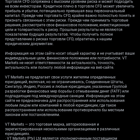
Торговля CFD сопряжена с высоким уровнем риска и может подходить
курса USD/INR столкнется с серьезными
не всем инвесторам. Кредитное плечо в торговле CFD может увеличить
трудностями. Действия Резервного банка Индии
прибыль и убытки, потенциально превышая ваш первоначальный
также являются ключевым фактором для трейдеров
капитал. Прежде чем торговать CFD, крайне важно полностью понять и
опционов. Недавнее вмешательство на спотовом
признать связанные с этим риски. Прежде чем принимать торговые
решения, рассмотрите свое финансовое положение, инвестиционные
рынке и объявление свопа на 10 миллиардов
цели и толерантность к риску. Прошлые результаты не являются
долларов успешно снизили форвардные премии. Это
показателем будущих результатов. Чтобы получить полное
сигнализирует о сильной намеренности RBI
представление о рисках торговли CFD, обратитесь к нашим
юридическим документам.
ограничить излишнюю волатильность и может
ограничить рост, что делает привлекательным
Информация на этом сайте носит общий характер и не учитывает ваши
рассмотрение продажи опционов на покупку с
индивидуальные цели, финансовое положение или потребности. VT
нереализованной ценой на срок до января. С учетом
Markets не несет ответственности за актуальность, точность,
актуальность или полноту любой информации на веб-сайте.
того, что ожидается низкая ликвидность на рынке
между Рождеством и Новым годом, любые
VT Markets не предлагает свои услуги жителям определенных
неожиданные новости могут вызвать резкие
юрисдикций, включая, но не ограничиваясь, Соединенные Штаты,
колебания цен. Поэтому трейдеры могут
Сингапур, Индию, Россию и любые юрисдикции, указанные Группой
разработки финансовых мер борьбы с отмыванием денег (FATF) или
рассмотреть стратегии, которые принесут пользу от
подпадающие под международные санкции. Информация на этом
роста волатильности, такие как длинный страдл, в
сайте не предназначена для распространения или использования
преддверии января. Этот подход позволяет
любым лицом или компанией в любой юрисдикции, где такое
капитализировать на значительном движении в
распространение или использование противоречило бы местным
законам или постановлениям.
любом направлении, как только восстановится
полное участие на рынке.
VT Markets — это торговая марка, авторизованная и
Mulai trading sekarang — klik di
sini
untuk membuat
зарегистрированная несколькими организациями в различных
юрисдикциях.
akun live VT Markets Anda.
· VT Markets (Pty) Ltd является уполномоченным поставщиком