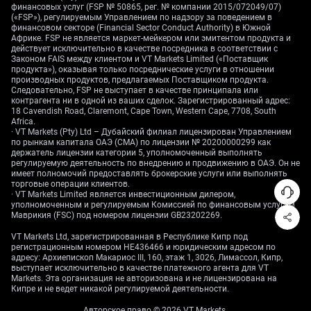
финансовых услуг (FSP № 50865, рег. № компании 2015/072049/07)
(«FSP»), регулируемым Управлением по надзору за поведением в
финансовом секторе (Financial Sector Conduct Authority) в Южной
Африке. FSP не является маркет-мейкером или эмитентом продукта и
действует исключительно в качестве посредника в соответствии с
Законом FAIS между клиентом и VT Markets Limited («Поставщик
продукта»), оказывая только посреднические услуги в отношении
производных продуктов, предлагаемых Поставщиком продукта.
Следовательно, FSP не выступает в качестве принципала или
контрагента ни в одной из ваших сделок. Зарегистрированный адрес:
18 Cavendish Road, Claremont, Cape Town, Western Cape, 7708, South
Africa.
· VT Markets (Pty) Ltd – Дубайский филиал лицензирован Управлением
по рынкам капитала ОАЭ (CMA) по лицензии № 20200000299 как
держатель лицензии категории 5, уполномоченный выполнять
регулируемую деятельность по внедрению и продвижению в ОАЭ. Он не
имеет полномочий предоставлять брокерские услуги или выполнять
торговые операции клиентов.
· VT Markets Limited является инвестиционным дилером,
уполномоченным и регулируемым Комиссией по финансовым услугам
Маврикия (FSC) под номером лицензии GB23202269.
VT Markets Ltd, зарегистрированная в Республике Кипр под
регистрационным номером HE436466 и юридическим адресом по
адресу: Архиепископ Макариос III, 160, этаж 1, 3026, Лимассол, Кипр,
выступает исключительно в качестве платежного агента для VT
Markets. Эта организация не авторизована и не лицензирована на
Кипре и не ведет никакой регулируемой деятельности.
Авторское право © 2026 VT Markets.