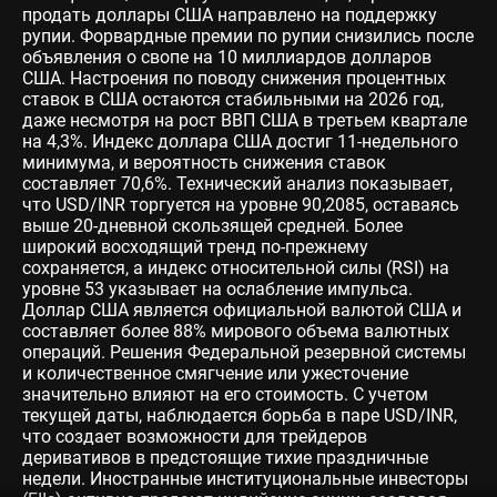
продать доллары США направлено на поддержку
рупии. Форвардные премии по рупии снизились после
объявления о свопе на 10 миллиардов долларов
США. Настроения по поводу снижения процентных
ставок в США остаются стабильными на 2026 год,
даже несмотря на рост ВВП США в третьем квартале
на 4,3%. Индекс доллара США достиг 11-недельного
минимума, и вероятность снижения ставок
составляет 70,6%. Технический анализ показывает,
что USD/INR торгуется на уровне 90,2085, оставаясь
выше 20-дневной скользящей средней. Более
широкий восходящий тренд по-прежнему
сохраняется, а индекс относительной силы (RSI) на
уровне 53 указывает на ослабление импульса.
Доллар США является официальной валютой США и
составляет более 88% мирового объема валютных
операций. Решения Федеральной резервной системы
и количественное смягчение или ужесточение
значительно влияют на его стоимость. С учетом
текущей даты, наблюдается борьба в паре USD/INR,
что создает возможности для трейдеров
деривативов в предстоящие тихие праздничные
недели. Иностранные институциональные инвесторы