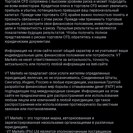
мая. Этот спад рассматривается как
Торговля CFD сопряжена с высоким уровнем риска и может подходить
не всем инвесторам. Кредитное плечо в торговле CFD может увеличить
потенциальная точка входа в краткосрочную
прибыль и убытки, потенциально превышая ваш первоначальный
ставку на рост. Рассматриваются покупки
капитал. Прежде чем торговать CFD, крайне важно полностью понять и
краткосрочных колл-опционов (контрактов,
признать связанные с этим риски. Прежде чем принимать торговые
решения, рассмотрите свое финансовое положение, инвестиционные
дающих право купить актив по заранее заданной
цели и толерантность к риску. Прошлые результаты не являются
цене) или «бычьих» спредов из колл-опционов
показателем будущих результатов. Чтобы получить полное
представление о рисках торговли CFD, обратитесь к нашим
(комбинация из покупки и продажи колл-опционов
юридическим документам.
для ограничения риска и стоимости позиции) —
чтобы попытаться заработать на ожидаемом
Информация на этом сайте носит общий характер и не учитывает ваши
индивидуальные цели, финансовое положение или потребности. VT
финальном рывке вверх.
Markets не несет ответственности за актуальность, точность,
актуальность или полноту любой информации на веб-сайте.
Вероятно, индекс находится в небольшой четвёртой
VT Markets не предлагает свои услуги жителям определенных
волне снижения перед финальной пятой волной
юрисдикций, включая, но не ограничиваясь, Соединенные Штаты,
роста. Цель в ближайшие недели — 7 650–7 720.
Сингапур, Индию, Россию и любые юрисдикции, указанные Группой
Это завершит более крупную структуру роста,
разработки финансовых мер борьбы с отмыванием денег (FATF) или
подпадающие под международные санкции. Информация на этом
которая формировалась ранее.
сайте не предназначена для распространения или использования
любым лицом или компанией в любой юрисдикции, где такое
Позиционирование:
распространение или использование противоречило бы местным
законам или постановлениям.
финальный рост, затем
VT Markets — это торговая марка, авторизованная и
зарегистрированная несколькими организациями в различных
юрисдикциях.
крупное снижение
· VT Markets (Pty) Ltd является уполномоченным поставщиком