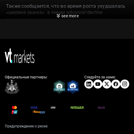
Также сообщается, что во время роста ухудшалась
«ширина рынка»: в линии advance/decline
see more
(показатель, сравнивающий число растущих и
падающих акций) участвовало меньше бумаг. По
тексту, рынку понадобилось почти 4 недели, чтобы
цена «отреагировала» на это расхождение. Ранее
похожее расхождение длительностью 4 недели
(недели, завершавшиеся 13 мая — 10 июня 2024
года) закончилось ещё примерно +4,5% роста, а
затем коррекцией около 10%.
Сценарий предполагает небольшое снижение в
Официальные партнеры:
Следуйте за нами:
четвёртой волне (серая W-iv) к 7 310–7 420 (и
утверждается, что оно уже произошло), затем рост
в пятой волне (серая W-v) к 376,4–400,0% — 7 650–7
720. После этого прогнозируется «медвежий рынок»
более чем на 1000 пунктов (то есть снижение рынка
на крупную величину).
S&P 500 откатился в целевую зону поддержки 7
Предупреждение о риске:
310–7 420, фактически проверив минимумы начала