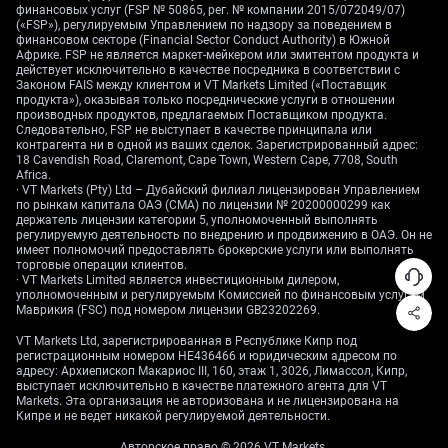
финансовых услуг (FSP № 50865, рег. № компании 2015/072049/07)
(«FSP»), регулируемым Управлением по надзору за поведением в
финансовом секторе (Financial Sector Conduct Authority) в Южной
Африке. FSP не является маркет-мейкером или эмитентом продукта и
Эту точку зрения поддерживают «внутренние»
действует исключительно в качестве посредника в соответствии с
рыночные показатели. Индекс CBOE VIX
Законом FAIS между клиентом и VT Markets Limited («Поставщик
продукта»), оказывая только посреднические услуги в отношении
(показатель ожидаемой волатильности, часто
производных продуктов, предлагаемых Поставщиком продукта.
называемый «индексом страха») остаётся
Следовательно, FSP не выступает в качестве принципала или
относительно низким и закрылся на прошлой
контрагента ни в одной из ваших сделок. Зарегистрированный адрес:
18 Cavendish Road, Claremont, Cape Town, Western Cape, 7708, South
неделе на 15,2 — это означает, что распродажа не
Africa.
похожа на паническую. Кроме того, коэффициент
· VT Markets (Pty) Ltd – Дубайский филиал лицензирован Управлением
по рынкам капитала ОАЭ (CMA) по лицензии № 20200000299 как
put/call по акциям (соотношение пут-опционов,
держатель лицензии категории 5, уполномоченный выполнять
которые обычно покупают для защиты от падения,
регулируемую деятельность по внедрению и продвижению в ОАЭ. Он не
к колл-опционам) в пятницу поднялся до 0,68. Это
имеет полномочий предоставлять брокерские услуги или выполнять
торговые операции клиентов.
показывает рост хеджирования (страховки
· VT Markets Limited является инвестиционным дилером,
портфелей), что нередко наблюдается рядом с
уполномоченным и регулируемым Комиссией по финансовым услугам
Маврикия (FSC) под номером лицензии GB23202269.
краткосрочными минимумами. Иными словами,
хотя число растущих акций сокращалось, текущий
VT Markets Ltd, зарегистрированная в Республике Кипр под
откат может формировать базу для ещё одного
регистрационным номером HE436466 и юридическим адресом по
адресу: Архиепископ Макариос III, 160, этаж 1, 3026, Лимассол, Кипр,
движения вверх.
выступает исключительно в качестве платежного агента для VT
Markets. Эта организация не авторизована и не лицензирована на
Далее текст советует менять подход после
Кипре и не ведет никакой регулируемой деятельности.
приближения к цели 7 650–7 720. Для подготовки к
Авторское право © 2026 VT Markets.