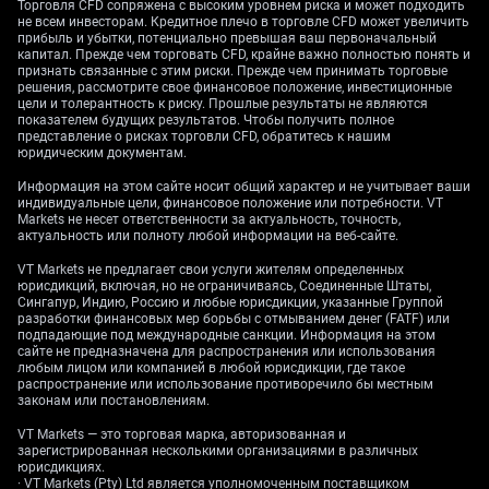
контракты, отражающие ожидания рынка по
Торговля CFD сопряжена с высоким уровнем риска и может подходить
будущей ставке) сейчас закладывают менее 20%
не всем инвесторам. Кредитное плечо в торговле CFD может увеличить
прибыль и убытки, потенциально превышая ваш первоначальный
вероятности снижения ставки на ближайшем
капитал. Прежде чем торговать CFD, крайне важно полностью понять и
заседании.
признать связанные с этим риски. Прежде чем принимать торговые
решения, рассмотрите свое финансовое положение, инвестиционные
цели и толерантность к риску. Прошлые результаты не являются
Волатильность и
показателем будущих результатов. Чтобы получить полное
представление о рисках торговли CFD, обратитесь к нашим
выводы для
юридическим документам.
Информация на этом сайте носит общий характер и не учитывает ваши
инвестиционной
индивидуальные цели, финансовое положение или потребности. VT
Markets не несет ответственности за актуальность, точность,
актуальность или полноту любой информации на веб-сайте.
стратегии
VT Markets не предлагает свои услуги жителям определенных
юрисдикций, включая, но не ограничиваясь, Соединенные Штаты,
Сингапур, Индию, Россию и любые юрисдикции, указанные Группой
разработки финансовых мер борьбы с отмыванием денег (FATF) или
Исходя из этого, мы считаем, что краткосрочная
подпадающие под международные санкции. Информация на этом
волатильность, вероятно, останется низкой. Индекс
сайте не предназначена для распространения или использования
любым лицом или компанией в любой юрисдикции, где такое
волатильности CBOE (VIX — показатель ожидаемых
распространение или использование противоречило бы местным
колебаний рынка акций США) держится около
законам или постановлениям.
исторически низкого уровня в районе 13, и эти
VT Markets — это торговая марка, авторизованная и
данные не дают повода для роста. Можно
зарегистрированная несколькими организациями в различных
рассмотреть стратегии, которые выигрывают от
юрисдикциях.
· VT Markets (Pty) Ltd является уполномоченным поставщиком