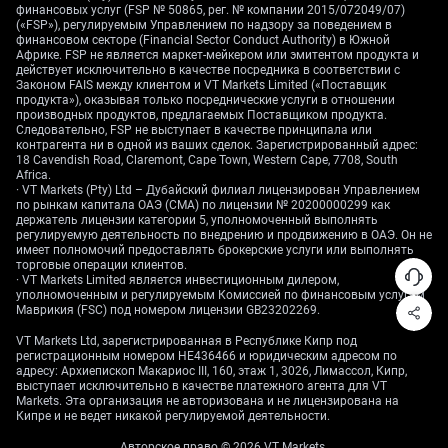
спокойного рынка, например продажу опционной
финансовых услуг (FSP № 50865, рег. № компании 2015/072049/07)
премии через covered call (продажа колл‑опциона
(«FSP»), регулируемым Управлением по надзору за поведением в
финансовом секторе (Financial Sector Conduct Authority) в Южной
под имеющиеся в портфеле акции/ETF, чтобы
Африке. FSP не является маркет-мейкером или эмитентом продукта и
получать доход) или «железный кондор» (iron
действует исключительно в качестве посредника в соответствии с
condor — опционная конструкция, которая обычно
Законом FAIS между клиентом и VT Markets Limited («Поставщик
продукта»), оказывая только посреднические услуги в отношении
зарабатывает, когда цена базового актива
производных продуктов, предлагаемых Поставщиком продукта.
остаётся в диапазоне) на крупных индексах.
Следовательно, FSP не выступает в качестве принципала или
контрагента ни в одной из ваших сделок. Зарегистрированный адрес:
18 Cavendish Road, Claremont, Cape Town, Western Cape, 7708, South
На рынке ставок мы ожидаем, что доходности
Africa.
казначейских облигаций США (Treasury yields —
· VT Markets (Pty) Ltd – Дубайский филиал лицензирован Управлением
рыночная доходность гособлигаций) останутся в
по рынкам капитала ОАЭ (CMA) по лицензии № 20200000299 как
держатель лицензии категории 5, уполномоченный выполнять
боковом диапазоне. Доходность 10‑летних US
регулируемую деятельность по внедрению и продвижению в ОАЭ. Он не
Treasuries в последние два месяца держалась в
имеет полномочий предоставлять брокерские услуги или выполнять
торговые операции клиентов.
пределах 4,3–4,7%, и отчёт по расходам
· VT Markets Limited является инвестиционным дилером,
поддерживает сохранение этого коридора.
уполномоченным и регулируемым Комиссией по финансовым услугам
Трейдеры могут использовать опционы на
Маврикия (FSC) под номером лицензии GB23202269.
фьючерсы на облигации (например, /ZN — фьючерс
VT Markets Ltd, зарегистрированная в Республике Кипр под
на 10‑летние казначейские облигации) для
регистрационным номером HE436466 и юридическим адресом по
адресу: Архиепископ Макариос III, 160, этаж 1, 3026, Лимассол, Кипр,
торговли «боковиком», а не делать ставку на
выступает исключительно в качестве платежного агента для VT
резкий выход из диапазона.
Markets. Эта организация не авторизована и не лицензирована на
Кипре и не ведет никакой регулируемой деятельности.
Такая среда напоминает периоды, когда
Авторское право © 2026 VT Markets.