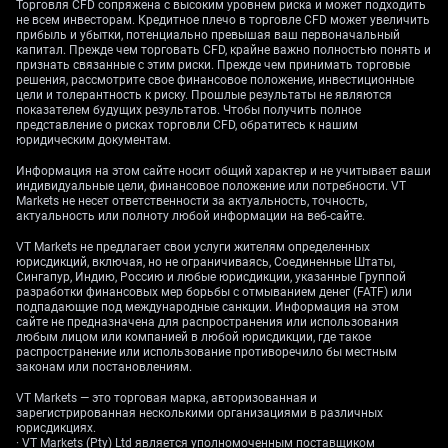
Торговля CFD сопряжена с высоким уровнем риска и может подходить
Народный банк Китая установил ежедневный
не всем инвесторам. Кредитное плечо в торговле CFD может увеличить
ориентир USD/CNY заметно слабее рыночных
прибыль и убытки, потенциально превышая ваш первоначальный
капитал. Прежде чем торговать CFD, крайне важно полностью понять и
ожиданий. Этот шаг сигнализирует о терпимости —
признать связанные с этим риски. Прежде чем принимать торговые
и, возможно, предпочтении — более слабого юаня в
решения, рассмотрите свое финансовое положение, инвестиционные
цели и толерантность к риску. Прошлые результаты не являются
краткосрочной перспективе. Мы рассматриваем
показателем будущих результатов. Чтобы получить полное
это как чёткий сигнал политики, а не простую
представление о рисках торговли CFD, обратитесь к нашим
реакцию на рынок.
юридическим документам.
Информация на этом сайте носит общий характер и не учитывает ваши
Вероятно, это отражает свежие макроданные,
индивидуальные цели, финансовое положение или потребности. VT
указывающие на замедление. Официальный
Markets не несет ответственности за актуальность, точность,
актуальность или полноту любой информации на веб-сайте.
производственный PMI Китая за май 2026 года
снизился до 49,8, что указывает на сокращение,
VT Markets не предлагает свои услуги жителям определенных
тогда как рост экспорта замедлился до 1,5% г/г, не
юрисдикций, включая, но не ограничиваясь, Соединенные Штаты,
Сингапур, Индию, Россию и любые юрисдикции, указанные Группой
дотянув до прогнозов. Управляемое ослабление
разработки финансовых мер борьбы с отмыванием денег (FATF) или
юаня сделало бы китайские товары дешевле,
подпадающие под международные санкции. Информация на этом
обеспечив необходимую поддержку экспортному
сайте не предназначена для распространения или использования
любым лицом или компанией в любой юрисдикции, где такое
сектору.
распространение или использование противоречило бы местным
законам или постановлениям.
Логика политики и
VT Markets — это торговая марка, авторизованная и
зарегистрированная несколькими организациями в различных
торговые стратегии
юрисдикциях.
· VT Markets (Pty) Ltd является уполномоченным поставщиком