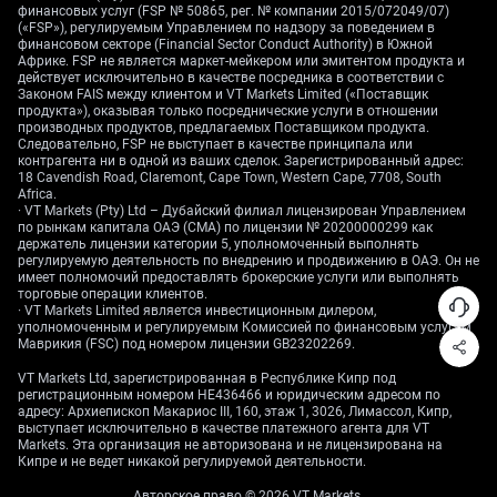
финансовых услуг (FSP № 50865, рег. № компании 2015/072049/07)
(«FSP»), регулируемым Управлением по надзору за поведением в
финансовом секторе (Financial Sector Conduct Authority) в Южной
Следует также учитывать расхождение в политике
Африке. FSP не является маркет-мейкером или эмитентом продукта и
с США, где ФРС сохраняет относительно жёсткую
действует исключительно в качестве посредника в соответствии с
Законом FAIS между клиентом и VT Markets Limited («Поставщик
позицию. Этот дифференциал ставок естественным
продукта»), оказывая только посреднические услуги в отношении
образом оказывает повышательное давление на
производных продуктов, предлагаемых Поставщиком продукта.
Следовательно, FSP не выступает в качестве принципала или
пару USD/CNY. НБК, по-видимому, направляет курс
контрагента ни в одной из ваших сделок. Зарегистрированный адрес:
в соответствии с этими фундаментальными
18 Cavendish Road, Claremont, Cape Town, Western Cape, 7708, South
факторами, а не пытается им противодействовать.
Africa.
· VT Markets (Pty) Ltd – Дубайский филиал лицензирован Управлением
по рынкам капитала ОАЭ (CMA) по лицензии № 20200000299 как
Для трейдеров деривативов это указывает на
держатель лицензии категории 5, уполномоченный выполнять
стратегию позиционирования под дальнейшую
регулируемую деятельность по внедрению и продвижению в ОАЭ. Он не
имеет полномочий предоставлять брокерские услуги или выполнять
слабость юаня в ближайшие недели. Мы считаем,
торговые операции клиентов.
что покупка колл-опционов на USD против CNH
· VT Markets Limited является инвестиционным дилером,
(офшорного юаня) даёт способ заработать на
уполномоченным и регулируемым Комиссией по финансовым услугам
Маврикия (FSC) под номером лицензии GB23202269.
постепенном росте курса при заранее ограниченном
риске. Такой подход позволяет участвовать в
VT Markets Ltd, зарегистрированная в Республике Кипр под
регистрационным номером HE436466 и юридическим адресом по
движении вверх, одновременно ограничивая
адресу: Архиепископ Макариос III, 160, этаж 1, 3026, Лимассол, Кипр,
потенциальные потери.
выступает исключительно в качестве платежного агента для VT
Markets. Эта организация не авторизована и не лицензирована на
Ключевое — ожидать контролируемое ослабление,
Кипре и не ведет никакой регулируемой деятельности.
а не резкую девальвацию, поскольку стабильность
Авторское право © 2026 VT Markets.