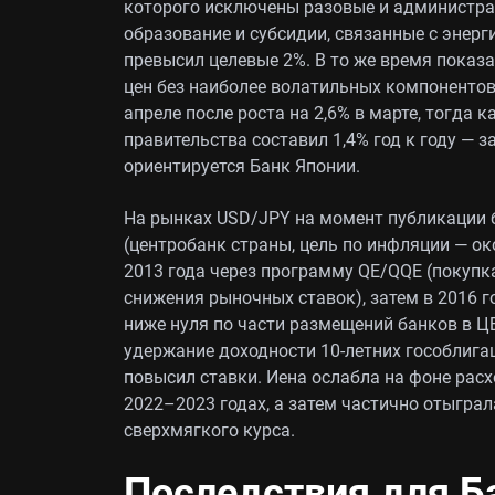
которого исключены разовые и администра
образование и субсидии, связанные с энергие
превысил целевые 2%. В то же время показат
цен без наиболее волатильных компонентов
апреле после роста на 2,6% в марте, тогда
правительства составил 1,4% год к году — 
ориентируется Банк Японии.
На рынках USD/JPY на момент публикации б
(центробанк страны, цель по инфляции — о
2013 года через программу QE/QQE (покупк
снижения рыночных ставок), затем в 2016 г
ниже нуля по части размещений банков в Ц
удержание доходности 10-летних гособлигац
повысил ставки. Иена ослабла на фоне рас
2022–2023 годах, а затем частично отыграла
сверхмягкого курса.
Последствия для Б