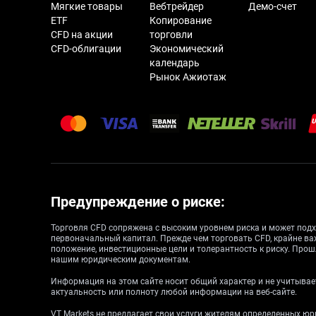
Мягкие товары
Вебтрейдер
Демо-счет
ETF
Копирование
CFD на акции
торговли
CFD-облигации
Экономический
календарь
Рынок Ажиотаж
Предупреждение о риске:
Торговля CFD сопряжена с высоким уровнем риска и может подх
первоначальный капитал. Прежде чем торговать CFD, крайне ва
положение, инвестиционные цели и толерантность к риску. Прош
нашим юридическим документам.
Информация на этом сайте носит общий характер и не учитывает
актуальность или полноту любой информации на веб-сайте.
VT Markets не предлагает свои услуги жителям определенных ю