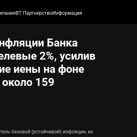
мпания
ВТ Партнерство
Информация
нфляции Банка
елевые 2%, усилив
ие иены на фоне
 около 159
тель базовой (устойчивой) инфляции, из