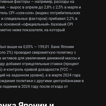
тивные факторы — например, расходы на
й, — вырос в апреле до 2,8% с 2,5% в марте и
ель CPI «core-core» (индекс потребительских
 и специальных факторов) прибавил 2,2% в
 как основной «официальный» базовый CPI
заметно ниже показателя, на который
ыл выше на 0,05% — 159,01. Банк Японии
коло 2%) проводил сверхмягкую политику с
а активов для увеличения денежной массы и
оду добавил отрицательные ставки (процент
Б) и контроль кривой доходности (YCC —
ий на заданном уровне), а в марте 2024 года
хождения политики с другими центробанками в
 падение в 2024 году после отхода от
анка Японии и