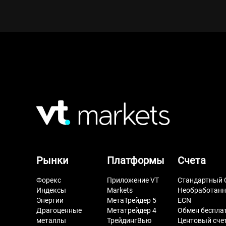
Рынки
Платформы
Счета
Форекс
Приложение VT
Стандартный 
Индексы
Markets
Необработан
Энергии
МетаТрейдер 5
ECN
Драгоценные
Метатрейдер 4
Обмен беспла
металлы
ТрейдингВью
Центовый сче