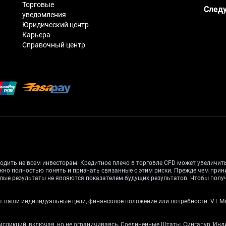
Торговые
Следу
уведомления
Юридический центр
Карьера
Справочный центр
одить не всем инвесторам. Кредитное плечо в торговле CFD может увеличи
жно полностью понять и признать связанные с этим риски. Прежде чем при
лые результаты не являются показателем будущих результатов. Чтобы получ
 ваши индивидуальные цели, финансовое положение или потребности. VT Mark
рисдикций, включая, но не ограничиваясь, Соединенные Штаты, Сингапур, Ин