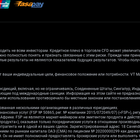
одить не всем инвесторам. Кредитное плечо в торговле CFD может увеличи
жно полностью понять и признать связанные с этим риски. Прежде чем при
лые результаты не являются показателем будущих результатов. Чтобы получ
 ваши индивидуальные цели, финансовое положение или потребности. VT Mark
рисдикций, включая, но не ограничиваясь, Соединенные Штаты, Сингапур, Ин
дающие под международные санкции. Информация на этом сайте не предназ
е или использование противоречило бы местным законам или постановления
ированная несколькими организациями в различных юрисдикциях.
инансовых услуг (FSP № 50865, рег. № компании 2015/072049/07) («FSP»), р
ой Африке. FSP не является маркет-мейкером или эмитентом продукта и дейст
 продукта»), оказывая только посреднические услуги в отношении производ
рагента ни в одной из ваших сделок. Зарегистрированный адрес: 18 Cavendish 
влением по рынкам капитала ОАЭ (CMA) по лицензии № 20200000299 как держ
 Он не имеет полномочий предоставлять брокерские услуги или выполнять 