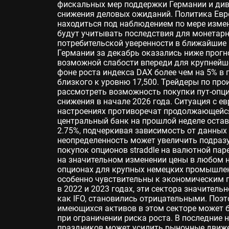
фискальных мер поддержки Германии и див
снижения деловых ожиданий. Политика Евр
находиться под наблюдением по мере изме
будут учитывать последствия для монетарн
потребительской уверенности в ближайшие
Германии за декабрь оказались ниже прогно
возможной слабости впереди для крупнейш
фоне роста индекса DAX более чем на 5% в 
близкого к уровню 17,500. Трейдеры по п
рассмотреть возможность покупки пут-опц
снижения в начале 2026 года. Ситуация с ев
настроениях противоречат продолжающейс
центральный банк на прошлой неделе оста
2.75%, подчеркивая зависимость от данных
неопределенность может увеличить подраз
покупок опционов straddle на валютной па
на значительном изменении цены в любом 
опционах для крупных немецких промышлен
особенно чувствительны к экономическим 
в 2022 и 2023 годах, эти сектора значитель
как IFO, становились отрицательными. Поэ
имеющихся активов в этом секторе может 
при ограничении риска роста. В последние 
праздников может усилить рыночные движе