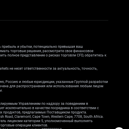
ть прибыль и убытки, потенциально превышая ваш
нимать торговые решения, рассмотрите свое финансовое
ить полное представление о рисках торговли CFD, обратитесь к
ets не несет ответственности за актуальность, точность,
дию, Россию и любые юрисдикции, указанные Группой разработки
начена для распространения или использования любым лицом
м.
егулируемым Управлением по надзору за поведением в
вует исключительно в качестве посредника в соответствии с
ных продуктов, предлагаемых Поставщиком продукта.
Road, Claremont, Cape Town, Western Cape, 7708, South Africa.
атель лицензии категории 5, уполномоченный выполнять
торговые операции клиентов.