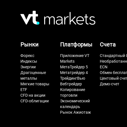
Рынки
Платформы
Счета
Форекс
Приложение VT
Стандартный 
Индексы
Markets
Необработан
Энергии
МетаТрейдер 5
ECN
Драгоценные
Метатрейдер 4
Обмен беспла
металлы
ТрейдингВью
Центовый сче
Мягкие товары
Вебтрейдер
Демо-счет
ETF
Копирование
CFD на акции
торговли
CFD-облигации
Экономический
календарь
Рынок Ажиотаж