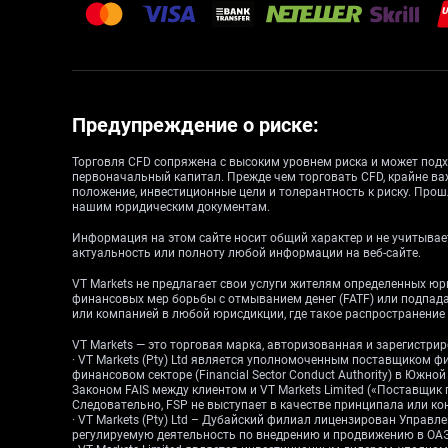
Предупреждение о риске:
Торговля CFD сопряжена с высоким уровнем риска и может подх
первоначальный капитал. Прежде чем торговать CFD, крайне ва
положение, инвестиционные цели и толерантность к риску. Прош
нашим юридическим документам.
Информация на этом сайте носит общий характер и не учитывает
актуальность или полноту любой информации на веб-сайте.
VT Markets не предлагает свои услуги жителям определенных ю
финансовых мер борьбы с отмыванием денег (FATF) или подпа
или компанией в любой юрисдикции, где такое распространени
VT Markets — это торговая марка, авторизованная и зарегистр
· VT Markets (Pty) Ltd является уполномоченным поставщиком ф
финансовом секторе (Financial Sector Conduct Authority) в Южн
Законом FAIS между клиентом и VT Markets Limited («Поставщик
Следовательно, FSP не выступает в качестве принципала или конт
· VT Markets (Pty) Ltd – Дубайский филиал лицензирован Упра
регулируемую деятельность по внедрению и продвижению в ОАЭ.