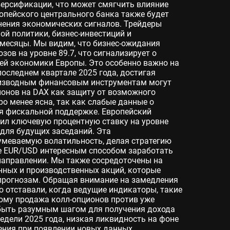
ерсификации, что может смягчить влияние
опейского центрального банка также будет
нения экономических сигналов. Трейдеры
ой политики, бизнес-инвестиций и
 месяцы. Мы видим, что бизнес-ожидания
зов на уровне 89.7, что сигнализирует о
ей экономики Европы. Это особенно важно на
последнем квартале 2025 года, достигая
роизводным финансовым инструментам могут
ионов на DAX как защиту от возможного
ро менее ясна, так как слабые данные о
я фискальной поддержке. Европейский
вил ключевую процентную ставку на уровне
 для будущих заседаний. Эта
умеваемую волатильность, делая стратегию
ре EUR/USD интересным способом заработать
направлении. Мы также сосредоточены на
ных и производственных акций, которые
прогнозам. Обращая внимание на замедления
но отставали, когда ведущие индикаторы, такие
тому продажа колл-опционов против уже
быть разумным шагом для получения дохода
недели 2025 года, низкая ликвидность на фоне
ния при появлении новых данных.