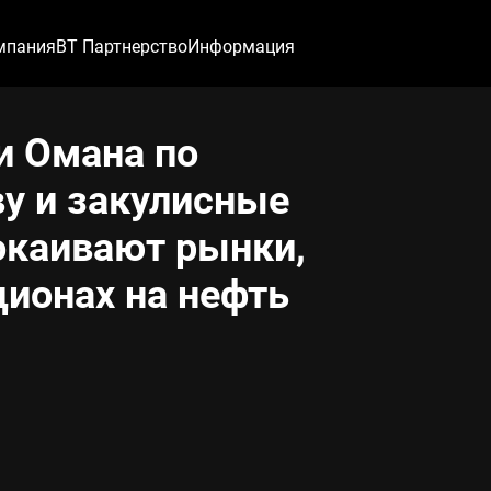
мпания
ВТ Партнерство
Информация
и Омана по
у и закулисные
окаивают рынки,
ционах на нефть