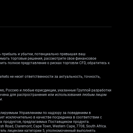
ть прибыль и убытки, потенциально превышая ваш
нимать торговые решения, рассмотрите свое финансовое
ить полное представление о рисках торговли CFD, обратитесь к
ets не несет ответственности за актуальность, точность,
дию, Россию и любые юрисдикции, указанные Группой разработки
начена для распространения или использования любым лицом
м.
егулируемым Управлением по надзору за поведением в
вует исключительно в качестве посредника в соответствии с
ных продуктов, предлагаемых Поставщиком продукта.
Road, Claremont, Cape Town, Western Cape, 7708, South Africa.
атель лицензии категории 5, уполномоченный выполнять