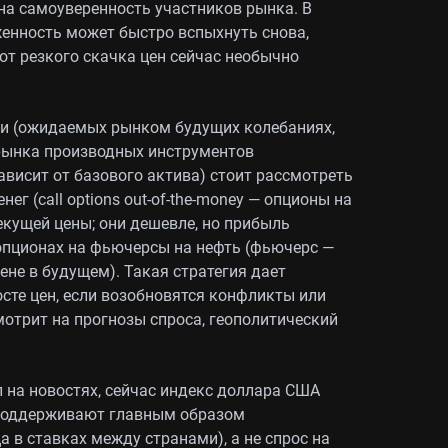
 на самоуверенность участников рынка. В
яженность может быстро вспыхнуть снова,
от резкого скачка цен сейчас необычно
и (ожидаемых рынком будущих колебаниях,
рынка производных инструментов
ависит от базового актива) стоит рассмотреть
ег (call options out-of-the-money — опционы на
екущей цены; они дешевле, но прибыль
-опционах на фьючерсы на нефть (фьючерс —
ене в будущем). Такая стратегия дает
сте цен, если возобновятся конфликты или
мотрит на прогнозы спроса, геополитический
.
л на новостях, сейчас индекс доллара США
о поддерживают главным образом
 в ставках между странами), а не спрос на