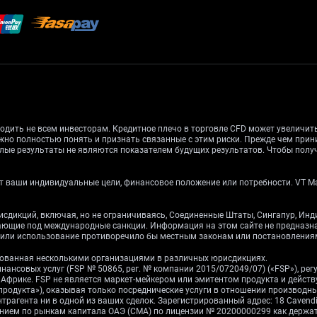
одить не всем инвесторам. Кредитное плечо в торговле CFD может увеличи
жно полностью понять и признать связанные с этим риски. Прежде чем при
лые результаты не являются показателем будущих результатов. Чтобы получ
 ваши индивидуальные цели, финансовое положение или потребности. VT Mark
рисдикций, включая, но не ограничиваясь, Соединенные Штаты, Сингапур, Ин
дающие под международные санкции. Информация на этом сайте не предназ
е или использование противоречило бы местным законам или постановления
ированная несколькими организациями в различных юрисдикциях.
инансовых услуг (FSP № 50865, рег. № компании 2015/072049/07) («FSP»), р
ой Африке. FSP не является маркет-мейкером или эмитентом продукта и дейст
 продукта»), оказывая только посреднические услуги в отношении производ
рагента ни в одной из ваших сделок. Зарегистрированный адрес: 18 Cavendish 
влением по рынкам капитала ОАЭ (CMA) по лицензии № 20200000299 как держ