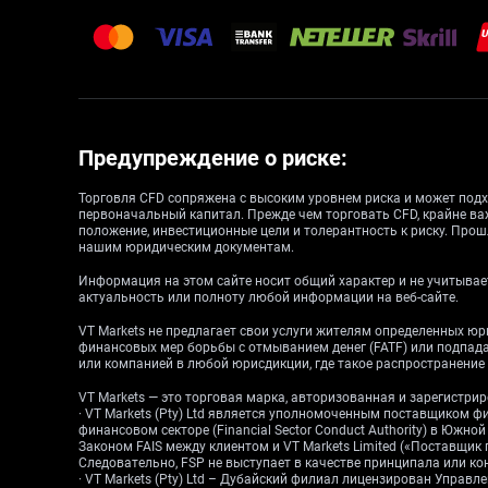
Предупреждение о риске:
Торговля CFD сопряжена с высоким уровнем риска и может подх
первоначальный капитал. Прежде чем торговать CFD, крайне ва
положение, инвестиционные цели и толерантность к риску. Прош
нашим юридическим документам.
Информация на этом сайте носит общий характер и не учитывает
актуальность или полноту любой информации на веб-сайте.
VT Markets не предлагает свои услуги жителям определенных ю
финансовых мер борьбы с отмыванием денег (FATF) или подпа
или компанией в любой юрисдикции, где такое распространени
VT Markets — это торговая марка, авторизованная и зарегистр
· VT Markets (Pty) Ltd является уполномоченным поставщиком ф
финансовом секторе (Financial Sector Conduct Authority) в Южн
Законом FAIS между клиентом и VT Markets Limited («Поставщик
Следовательно, FSP не выступает в качестве принципала или конт
· VT Markets (Pty) Ltd – Дубайский филиал лицензирован Упра