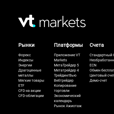
Рынки
Платформы
Счета
Форекс
Приложение VT
Стандартный 
Индексы
Markets
Необработан
Энергии
МетаТрейдер 5
ECN
Драгоценные
Метатрейдер 4
Обмен беспла
металлы
ТрейдингВью
Центовый сче
Мягкие товары
Вебтрейдер
Демо-счет
ETF
Копирование
CFD на акции
торговли
CFD-облигации
Экономический
календарь
Рынок Ажиотаж