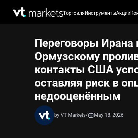
Торговля
Инструменты
Акции
Ко
Переговоры Ирана 
Ормузскому пролив
контакты США усп
оставляя риск в оп
недооценённым
by VT Markets
/
May 18, 2026