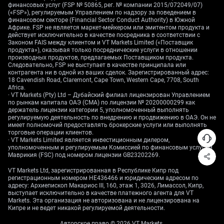
финансовых услуг (FSP № 50865, рег. № компании 2015/072049/07)
этом месяце. Сохраняющаяся мягкость экономики
(«FSP»), регулируемым Управлением по надзору за поведением в
делает дальнейшее ужесточение политики крайне
финансовом секторе (Financial Sector Conduct Authority) в Южной
маловероятным. Мы смотрим на деривативы,
Африке. FSP не является маркет-мейкером или эмитентом продукта и
действует исключительно в качестве посредника в соответствии с
привязанные к ставке Euribor, ожидая, что до конца
Законом FAIS между клиентом и VT Markets Limited («Поставщик
года они будут закладывать более «голубиный»
продукта»), оказывая только посреднические услуги в отношении
производных продуктов, предлагаемых Поставщиком продукта.
настрой ЕЦБ.
Следовательно, FSP не выступает в качестве принципала или
контрагента ни в одной из ваших сделок. Зарегистрированный адрес:
С точки зрения валютных позиций, базовая
18 Cavendish Road, Claremont, Cape Town, Western Cape, 7708, South
слабость Германии указывает на повышенные
Africa.
· VT Markets (Pty) Ltd – Дубайский филиал лицензирован Управлением
риски снижения евро. Мы рассматриваем покупку
по рынкам капитала ОАЭ (CMA) по лицензии № 20200000299 как
пут-опционов на EUR/USD с экспирацией в июле и
держатель лицензии категории 5, уполномоченный выполнять
регулируемую деятельность по внедрению и продвижению в ОАЭ. Он не
августе, чтобы занять позицию на возможное
имеет полномочий предоставлять брокерские услуги или выполнять
движение к уровню 1,15. Исторически периоды
торговые операции клиентов.
промышленной и потребительской слабости
· VT Markets Limited является инвестиционным дилером,
уполномоченным и регулируемым Комиссией по финансовым услугам
Германии, как это наблюдалось в 2023 году,
Маврикия (FSC) под номером лицензии GB23202269.
приводили к длительной недооценке единой
VT Markets Ltd, зарегистрированная в Республике Кипр под
валюты.
регистрационным номером HE436466 и юридическим адресом по
адресу: Архиепископ Макариос III, 160, этаж 1, 3026, Лимассол, Кипр,
Замедление также несет негативные последствия
выступает исключительно в качестве платежного агента для VT
для немецких акций, особенно в секторах розницы
Markets. Эта организация не авторизована и не лицензирована на
Кипре и не ведет никакой регулируемой деятельности.
и потребительских товаров. Мы считаем покупку
пут-опционов на индекс DAX разумным хеджем от
Авторское право © 2026 VT Markets.