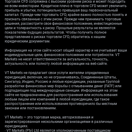
Торговля CFD сопряжена с высоким уровнем риска и может подходить
изолированно: последнее значение
не всем инвесторам. Кредитное плечо в торговле CFD может увеличить
производственного PMI также осталось в зоне
прибыль и убытки, потенциально превышая ваш первоначальный
капитал. Прежде чем торговать CFD, крайне важно полностью понять и
спада — 45,4. Инфляция в Германии недавно
признать связанные с этим риски. Прежде чем принимать торговые
ускорилась до 2,8% в мае, формируя
решения, рассмотрите свое финансовое положение, инвестиционные
неблагоприятный фон для экономики. Сочетание
цели и толерантность к риску. Прошлые результаты не являются
показателем будущих результатов. Чтобы получить полное
вялого роста и устойчивой инфляции осложняет
представление о рисках торговли CFD, обратитесь к нашим
дальнейшую траекторию политики Европейского
юридическим документам.
центрального банка.
Информация на этом сайте носит общий характер и не учитывает ваши
индивидуальные цели, финансовое положение или потребности. VT
Политика ЕЦБ,
Markets не несет ответственности за актуальность, точность,
актуальность или полноту любой информации на веб-сайте.
валютные ожидания и
VT Markets не предлагает свои услуги жителям определенных
юрисдикций, включая, но не ограничиваясь, Соединенные Штаты,
Сингапур, Индию, Россию и любые юрисдикции, указанные Группой
рыночное
разработки финансовых мер борьбы с отмыванием денег (FATF) или
подпадающие под международные санкции. Информация на этом
позиционирование
сайте не предназначена для распространения или использования
любым лицом или компанией в любой юрисдикции, где такое
распространение или использование противоречило бы местным
законам или постановлениям.
Это наводит на мысль, что у ЕЦБ практически не
VT Markets — это торговая марка, авторизованная и
зарегистрированная несколькими организациями в различных
останется выбора, кроме как реализовать
юрисдикциях.
запланированное снижение процентной ставки в
· VT Markets (Pty) Ltd является уполномоченным поставщиком