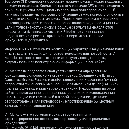
Торговля CFD сопряжена с высоким уровнем риска и может подходить
на заметное замедление: композитный PMI
не всем инвесторам. Кредитное плечо в торговле CFD может увеличить
снизился до 47,5. Это означает, что экономика
прибыль и убытки, потенциально превышая ваш первоначальный
капитал. Прежде чем торговать CFD, крайне важно полностью понять и
сокращается самыми быстрыми темпами за более
признать связанные с этим риски. Прежде чем принимать торговые
чем два с половиной года, и повышает риск
решения, рассмотрите свое финансовое положение, инвестиционные
снижения ВВП на 0,2% во втором квартале,
цели и толерантность к риску. Прошлые результаты не являются
показателем будущих результатов. Чтобы получить полное
усиливая давление на перспективы роста.
представление о рисках торговли CFD, обратитесь к нашим
юридическим документам.
На фоне такой слабости ЕЦБ становится сложнее
Информация на этом сайте носит общий характер и не учитывает ваши
думать о повышении ставок. Эти данные
индивидуальные цели, финансовое положение или потребности. VT
повышают вероятность более мягких сигналов (то
Markets не несет ответственности за актуальность, точность,
есть готовности поддерживать экономику более
актуальность или полноту любой информации на веб-сайте.
низкими ставками) или даже намёков на будущие
VT Markets не предлагает свои услуги жителям определенных
снижения ставок.
юрисдикций, включая, но не ограничиваясь, Соединенные Штаты,
Сингапур, Индию, Россию и любые юрисдикции, указанные Группой
разработки финансовых мер борьбы с отмыванием денег (FATF) или
Евро поднимался к 1,1616 к доллару, но движение
подпадающие под международные санкции. Информация на этом
выглядит следствием кратковременного
сайте не предназначена для распространения или использования
ослабления доллара США, а не улучшения ситуации
любым лицом или компанией в любой юрисдикции, где такое
распространение или использование противоречило бы местным
в еврозоне. Это может создавать возможность для
законам или постановлениям.
продажи: фундаментальная картина в Европе
остаётся слабой. В качестве идеи может
VT Markets — это торговая марка, авторизованная и
зарегистрированная несколькими организациями в различных
рассматриваться покупка пут-опционов на
юрисдикциях.
EUR/USD* (контрактов, которые дают право
· VT Markets (Pty) Ltd является уполномоченным поставщиком