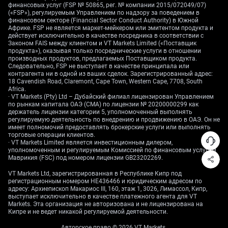
финансовых услуг (FSP № 50865, рег. № компании 2015/072049/07)
продать пару по заранее оговорённой цене и
(«FSP»), регулируемым Управлением по надзору за поведением в
заработать при снижении курса) с расчётом на
финансовом секторе (Financial Sector Conduct Authority) в Южной
падение в ближайшие недели.
Африке. FSP не является маркет-мейкером или эмитентом продукта и
действует исключительно в качестве посредника в соответствии с
Законом FAIS между клиентом и VT Markets Limited («Поставщик
В поддержку такого сценария: экспресс-оценка
продукта»), оказывая только посреднические услуги в отношении
Eurostat за май показала замедление инфляции
производных продуктов, предлагаемых Поставщиком продукта.
Следовательно, FSP не выступает в качестве принципала или
HICP* до 1,9% — впервые более чем за год ниже
контрагента ни в одной из ваших сделок. Зарегистрированный адрес:
цели ЕЦБ. Также данные указали, что заказы
18 Cavendish Road, Claremont, Cape Town, Western Cape, 7708, South
Africa.
немецких заводов в апреле снизились на 1,2%, что
· VT Markets (Pty) Ltd – Дубайский филиал лицензирован Управлением
подчёркивает слабость промышленного ядра
по рынкам капитала ОАЭ (CMA) по лицензии № 20200000299 как
еврозоны. Сочетание замедления роста и
держатель лицензии категории 5, уполномоченный выполнять
регулируемую деятельность по внедрению и продвижению в ОАЭ. Он не
охлаждения инфляции усиливает аргументы в
имеет полномочий предоставлять брокерские услуги или выполнять
пользу более слабого евро.
торговые операции клиентов.
· VT Markets Limited является инвестиционным дилером,
уполномоченным и регулируемым Комиссией по финансовым услугам
Создайте реальный счёт VT Markets
и
начните
Маврикия (FSC) под номером лицензии GB23202269.
торговать
сейчас.
VT Markets Ltd, зарегистрированная в Республике Кипр под
\* PMI (Purchasing Managers’ Index) — индекс
регистрационным номером HE436466 и юридическим адресом по
адресу: Архиепископ Макариос III, 160, этаж 1, 3026, Лимассол, Кипр,
деловой активности по опросам менеджеров по
выступает исключительно в качестве платежного агента для VT
закупкам; HCOB — бренд/организатор
Markets. Эта организация не авторизована и не лицензирована на
Кипре и не ведет никакой регулируемой деятельности.
исследования; EUR/USD — курс евро к доллару;
валютный рынок (FX) — рынок обмена валют; пут-
Авторское право © 2026 VT Markets.