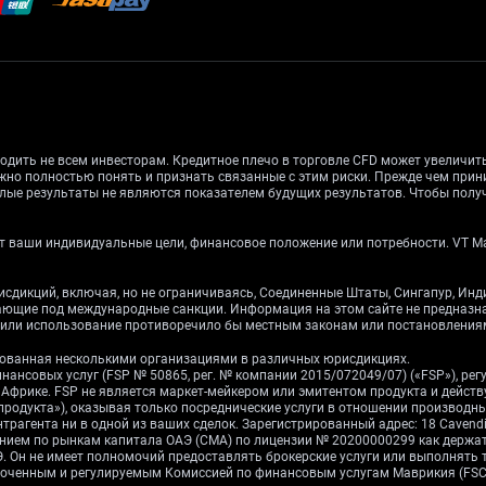
одить не всем инвесторам. Кредитное плечо в торговле CFD может увеличи
жно полностью понять и признать связанные с этим риски. Прежде чем при
лые результаты не являются показателем будущих результатов. Чтобы получ
 ваши индивидуальные цели, финансовое положение или потребности. VT Mark
рисдикций, включая, но не ограничиваясь, Соединенные Штаты, Сингапур, Ин
дающие под международные санкции. Информация на этом сайте не предназ
е или использование противоречило бы местным законам или постановления
ированная несколькими организациями в различных юрисдикциях.
инансовых услуг (FSP № 50865, рег. № компании 2015/072049/07) («FSP»), р
ой Африке. FSP не является маркет-мейкером или эмитентом продукта и дейст
 продукта»), оказывая только посреднические услуги в отношении производ
рагента ни в одной из ваших сделок. Зарегистрированный адрес: 18 Cavendish 
влением по рынкам капитала ОАЭ (CMA) по лицензии № 20200000299 как держ
 Он не имеет полномочий предоставлять брокерские услуги или выполнять 
номоченным и регулируемым Комиссией по финансовым услугам Маврикия (FS