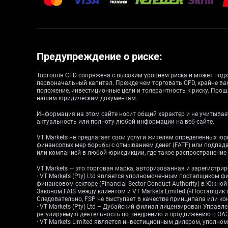
Предупреждение о риске:
Торговля CFD сопряжена с высоким уровнем риска и может подх
первоначальный капитал. Прежде чем торговать CFD, крайне ва
положение, инвестиционные цели и толерантность к риску. Прош
нашим юридическим документам.
Информация на этом сайте носит общий характер и не учитывает
актуальность или полноту любой информации на веб-сайте.
VT Markets не предлагает свои услуги жителям определенных ю
финансовых мер борьбы с отмыванием денег (FATF) или подпа
или компанией в любой юрисдикции, где такое распространени
VT Markets — это торговая марка, авторизованная и зарегистр
· VT Markets (Pty) Ltd является уполномоченным поставщиком ф
финансовом секторе (Financial Sector Conduct Authority) в Южн
Законом FAIS между клиентом и VT Markets Limited («Поставщик
Следовательно, FSP не выступает в качестве принципала или конт
· VT Markets (Pty) Ltd – Дубайский филиал лицензирован Упра
регулируемую деятельность по внедрению и продвижению в ОАЭ.
· VT Markets Limited является инвестиционным дилером, упол