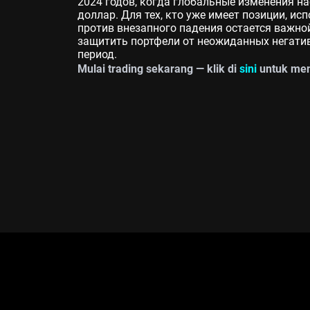
2024 годов, когда глобальные изменения н
доллар. Для тех, кто уже имеет позиции, и
против внезапного падения остается важно
защитить портфели от неожиданных негати
период.
Mulai trading sekarang — klik di
sini
untuk mem