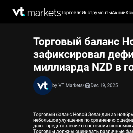
Торговля
Инструменты
Акции
Ко
Торговый баланс Н
зафиксировал дефи
миллиарда NZD в г
by VT Markets
/
Dec 19, 2025
Торговый баланс Новой Зеландии за ноябрь
небольшое улучшение по сравнению с дефиц
дают представление о состоянии экономики 
Торговцы должны оценивать различные фак