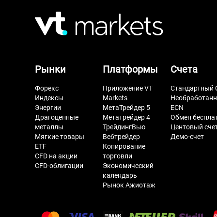
Рынки
Платформы
Счета
Форекс
Приложение VT
Стандартный 
Индексы
Markets
Необработан
Энергии
МетаТрейдер 5
ECN
Драгоценные
Метатрейдер 4
Обмен беспла
металлы
ТрейдингВью
Центовый сче
Мягкие товары
Вебтрейдер
Демо-счет
ETF
Копирование
CFD на акции
торговли
CFD-облигации
Экономический
календарь
Рынок Ажиотаж