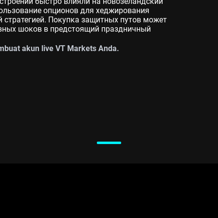
астроений быстро влияли на новозеландский
спользование опционов для хеджирования
й стратегией. Покупка защитных путов может
вных шоков в предстоящий праздничный
buat akun live VT Markets Anda.