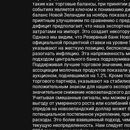
такие как торговые балансы, при приняти
событиях является ключом к пониманию ди
баланс Новой Зеландии за ноябрь показал д
приятным улучшением по сравнению с пре
дефицит предполагает, что наша экспортна
затратами на импорт. Это создает некотор
Однако мы видим, что Резервный банк Нов
официальной процентной ставки на уровне 
указывают на жесткую позицию, беспокоящ
разогнать инфляцию. Эта напряженность 
подходом центрального банка подразумева
Поддерживая лучшее торговое значение, н
ассоциации молочных продуктов показали у
аукционом, поднявшимся на 1.2%. Кроме тог
торгового партнера, указывают на стабили
положительным знаком для нашего экспорт
значительное снижение новозеландского до
Учитывая смешанные сигналы, мы можем ра
выгоду от умеренного роста или колебаний 
спредов на новозеландский доллар может 
потенциальное постепенное укрепление, пр
расходы. Это более взвешенный подход, ч
текущую неопределенность. Нам следует по