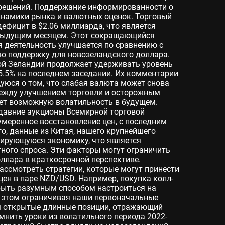
и решений. Поддержание информированности о
намики рынка и валютных оценок. Торговый
ефицит в $2.06 миллиарда, что является
дыдущим месяцем. Этот сокращающийся
я деятельность улучшается по сравнению с
ую поддержку для новозеландского доллара.
ой Зеландии продолжает удерживать уровень
5.5% на последнем заседании. Их комментарии
уюся о том, что слабая валюта может снова
между улучшением торговли и осторожным
ет возможную волатильность в будущем.
едавние аукционы Всемирной торговой
меренное восстановление цен, с последним
о, данные из Китая, нашего крупнейшего
зирующуюся экономику, что является
ного спроса. Эти факторы могут ограничить
ллара в краткосрочной перспективе.
ссмотреть стратегии, которые могут принести
цен в паре NZD/USD. Например, покупка колл-
быть разумным способом настроиться на
и этом ограничивая наши первоначальные
ем открытые длинные позиции, отражающий
мнить уроки из волатильного периода 2022-