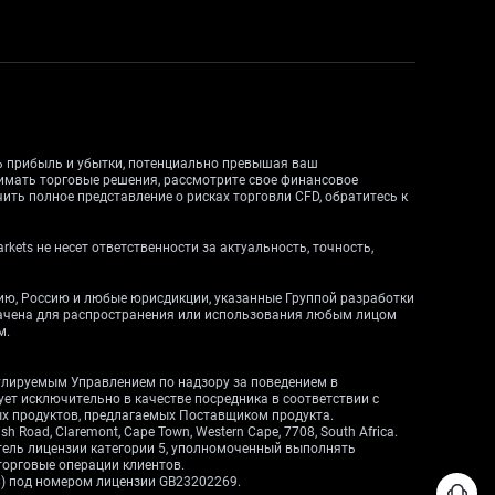
ть прибыль и убытки, потенциально превышая ваш
нимать торговые решения, рассмотрите свое финансовое
ить полное представление о рисках торговли CFD, обратитесь к
ets не несет ответственности за актуальность, точность,
дию, Россию и любые юрисдикции, указанные Группой разработки
начена для распространения или использования любым лицом
м.
егулируемым Управлением по надзору за поведением в
вует исключительно в качестве посредника в соответствии с
ных продуктов, предлагаемых Поставщиком продукта.
Road, Claremont, Cape Town, Western Cape, 7708, South Africa.
атель лицензии категории 5, уполномоченный выполнять
торговые операции клиентов.
C) под номером лицензии GB23202269.