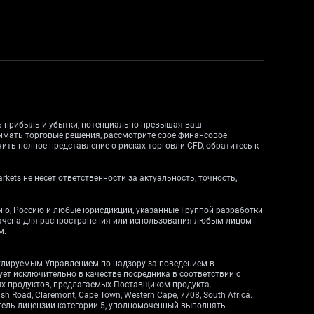
ть прибыль и убытки, потенциально превышая ваш
нимать торговые решения, рассмотрите свое финансовое
ить полное представление о рисках торговли CFD, обратитесь к
ets не несет ответственности за актуальность, точность,
дию, Россию и любые юрисдикции, указанные Группой разработки
начена для распространения или использования любым лицом
м.
егулируемым Управлением по надзору за поведением в
вует исключительно в качестве посредника в соответствии с
ных продуктов, предлагаемых Поставщиком продукта.
Road, Claremont, Cape Town, Western Cape, 7708, South Africa.
атель лицензии категории 5, уполномоченный выполнять