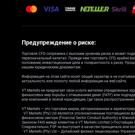
Предупреждение о риске:
Торговля CFD сопряжена с высоким уровнем риска и может подх
первоначальный капитал. Прежде чем торговать CFD, крайне ва
положение, инвестиционные цели и толерантность к риску. Прош
нашим юридическим документам.
Информация на этом сайте носит общий характер и не учитывает
актуальность или полноту любой информации на веб-сайте.
VT Markets не предлагает свои услуги жителям определенных ю
финансовых мер борьбы с отмыванием денег (FATF) или подпа
или компанией в любой юрисдикции, где такое распространени
VT Markets — это торговая марка, авторизованная и зарегистр
· VT Markets (Pty) Ltd является уполномоченным поставщиком ф
финансовом секторе (Financial Sector Conduct Authority) в Южн
Законом FAIS между клиентом и VT Markets Limited («Поставщик
Следовательно, FSP не выступает в качестве принципала или конт
· VT Markets (Pty) Ltd – Дубайский филиал лицензирован Упра