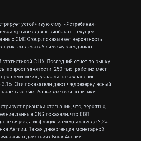
трирует устойчивую силу. «Ястребиная»
евой драйвер для «гринбэка». Текущее
анных CME Group, показывает вероятность
х пунктов к сентябрьскому заседанию.
й статистикой США. Последний отчет по рынку
ь, прирост занятости: 250 тыс. рабочих мест
за прошлый месяц указали на сохранение
 3,1%. Эти показатели дают Федрезерву ясный
ьность за счет более жесткой политики.
трирует признаки стагнации, что, вероятно,
едние данные ONS показали, что ВВП
а не вырос, а инфляция замедлилась до 2,3%
нка Англии. Такая дивергенция монетарной
ниченный в действиях Банк Англии —