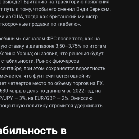
ое выведет Британию на траекторию появления
т путь к тому, чтобы его сменил Энди Бернхэм.
и из США, тогда как британский министр
аткосрочные продажи по «кабелю».
ебиным» сигналам ФРС после того, как на
ую ставку в диапазоне 3,50–3,75% по итогам
евина Уорша; он заявил, что решения будут
й стабильности. Рынок фьючерсов
 сентябре, при этом сохраняется вероятность
ечается, что фунт считается одной из
ет четвертое место по объему торгов на FX,
630 млрд в день по данным за 2022 год; на
P/JPY — 3%, на EUR/GBP — 2%. Эмиссию
процентную политику стремится удерживать
абильность в