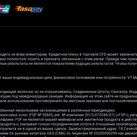
одить не всем инвесторам. Кредитное плечо в торговле CFD может увеличи
жно полностью понять и признать связанные с этим риски. Прежде чем при
лые результаты не являются показателем будущих результатов. Чтобы получ
 ваши индивидуальные цели, финансовое положение или потребности. VT Mark
рисдикций, включая, но не ограничиваясь, Соединенные Штаты, Сингапур, Ин
дающие под международные санкции. Информация на этом сайте не предназ
е или использование противоречило бы местным законам или постановления
ированная несколькими организациями в различных юрисдикциях.
инансовых услуг (FSP № 50865, рег. № компании 2015/072049/07) («FSP»), р
ой Африке. FSP не является маркет-мейкером или эмитентом продукта и дейст
 продукта»), оказывая только посреднические услуги в отношении производ
рагента ни в одной из ваших сделок. Зарегистрированный адрес: 18 Cavendish 
влением по рынкам капитала ОАЭ (CMA) по лицензии № 20200000299 как держ