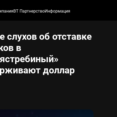
мпания
ВТ Партнерство
Информация
е слухов об отставке
ков в
«ястребиный»
ерживают доллар