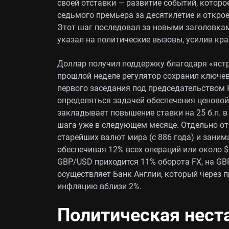
своей отставки — развитие событий, котор
седьмого премьера за десятилетие и открое
Этот шаг последовал за новыми заголовкам
указал на политические вызовы, усилив кр
Доллар получил поддержку благодаря «ястр
прошлой неделе регулятор сохранил ключев
первого заседания под председательством К
определяться задачей обеспечения ценово
закладывает повышение ставки на 25 б.п. в
шага уже в следующем месяце. Отдельно отм
старейших валют мира (с 886 года) и занима
обеспечивая 12% всех операций или около $
GBP/USD приходится 11% оборота FX, на GB
осуществляет Банк Англии, который через 
инфляцию вблизи 2%.
Политическая нест