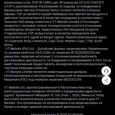
финансовых услуг (FSP № 50865, рег. № компании 2015/072049/07)
несколько недель.
(«FSP»), регулируемым Управлением по надзору за поведением в
финансовом секторе (Financial Sector Conduct Authority) в Южной
Стратегии на FX-рынке
Африке. FSP не является маркет-мейкером или эмитентом продукта и
действует исключительно в качестве посредника в соответствии с
Законом FAIS между клиентом и VT Markets Limited («Поставщик
и позиционирование в
продукта»), оказывая только посреднические услуги в отношении
производных продуктов, предлагаемых Поставщиком продукта.
Следовательно, FSP не выступает в качестве принципала или
опционах
контрагента ни в одной из ваших сделок. Зарегистрированный адрес:
18 Cavendish Road, Claremont, Cape Town, Western Cape, 7708, South
Africa.
· VT Markets (Pty) Ltd – Дубайский филиал лицензирован Управлением
по рынкам капитала ОАЭ (CMA) по лицензии № 20200000299 как
Неопределённость вокруг дальнейшей траектории
держатель лицензии категории 5, уполномоченный выполнять
политики Банка Англии указывает на вероятный
регулируемую деятельность по внедрению и продвижению в ОАЭ. Он не
рост подразумеваемой волатильности по
имеет полномочий предоставлять брокерские услуги или выполнять
торговые операции клиентов.
валютным парам со стерлингом. Мы считаем, что
· VT Markets Limited является инвестиционным дилером,
трейдерам стоит рассмотреть стратегии, способные
уполномоченным и регулируемым Комиссией по финансовым услугам
Маврикия (FSC) под номером лицензии GB23202269.
извлекать выгоду из резкого движения цены
независимо от направления. Покупка опционных
VT Markets Ltd, зарегистрированная в Республике Кипр под
стреддлов по GBP/USD перед следующим
регистрационным номером HE436466 и юридическим адресом по
адресу: Архиепископ Макариос III, 160, этаж 1, 3026, Лимассол, Кипр,
заседанием может стать эффективным способом
выступает исключительно в качестве платежного агента для VT
занять позицию на случай решительного пробоя.
Markets. Эта организация не авторизована и не лицензирована на
Кипре и не ведет никакой регулируемой деятельности.
Судя по опционному рынку, растёт спрос на
Авторское право © 2026 VT Markets.