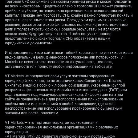
Торговля CFD сопряжена с высоким уровнем риска и может подходить
неопределённость на рынке. Эти колебания
не всем инвесторам. Кредитное плечо в торговле CFD может увеличить
способствуют слабости стерлинга, особенно на
прибыль и убытки, потенциально превышая ваш первоначальный
фоне сильного доллара США.
капитал. Прежде чем торговать CFD, крайне важно полностью понять и
признать связанные с этим риски. Прежде чем принимать торговые
решения, рассмотрите свое финансовое положение, инвестиционные
Последние макроданные формируют для Банка
цели и толерантность к риску. Прошлые результаты не являются
сложную картину в части следующего шага. Хотя
показателем будущих результатов. Чтобы получить полное
представление о рисках торговли CFD, обратитесь к нашим
инфляция в мае немного замедлилась до 2,9%, она
юридическим документам.
остаётся существенно выше целевого уровня 2%.
Кроме того, рост заработных плат по‑прежнему
Информация на этом сайте носит общий характер и не учитывает ваши
индивидуальные цели, финансовое положение или потребности. VT
высокий — 5,7%, что будет поддерживать опасения
Markets не несет ответственности за актуальность, точность,
регулятора относительно будущей инфляции и
актуальность или полноту любой информации на веб-сайте.
делает снижение ставки в августе менее
VT Markets не предлагает свои услуги жителям определенных
гарантированным.
юрисдикций, включая, но не ограничиваясь, Соединенные Штаты,
Сингапур, Индию, Россию и любые юрисдикции, указанные Группой
Тем временем доллар США продолжает получать
разработки финансовых мер борьбы с отмыванием денег (FATF) или
подпадающие под международные санкции. Информация на этом
поддержку от того, что ФРС удерживает ставки без
сайте не предназначена для распространения или использования
изменений на фоне устойчиво высокой внутренней
любым лицом или компанией в любой юрисдикции, где такое
распространение или использование противоречило бы местным
инфляции. Эта дивергенция политики —
законам или постановлениям.
осторожный Банк Англии против «жёсткой» ФРС —
формирует естественный потолок для заметного
VT Markets — это торговая марка, авторизованная и
зарегистрированная несколькими организациями в различных
восстановления GBP/USD. Мы ожидаем, что доллар
юрисдикциях.
останется предпочтительной валютой в ближайшие
· VT Markets (Pty) Ltd является уполномоченным поставщиком