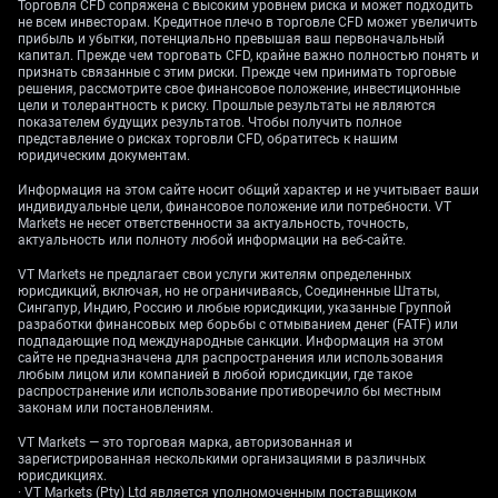
Торговля CFD сопряжена с высоким уровнем риска и может подходить
не всем инвесторам. Кредитное плечо в торговле CFD может увеличить
прибыль и убытки, потенциально превышая ваш первоначальный
Фунт выглядит слабее: пара GBP/USD с трудом
капитал. Прежде чем торговать CFD, крайне важно полностью понять и
признать связанные с этим риски. Прежде чем принимать торговые
удерживается вблизи уровня 1,2500. Новая волна
решения, рассмотрите свое финансовое положение, инвестиционные
напряжённости на Ближнем Востоке повышает
цели и толерантность к риску. Прошлые результаты не являются
привлекательность доллара как «тихой гавани»
показателем будущих результатов. Чтобы получить полное
представление о рисках торговли CFD, обратитесь к нашим
(актива, который обычно покупают в периоды
юридическим документам.
стресса). Сейчас внимание рынков сосредоточено
на публикации в пятницу индекса цен PCE за
Информация на этом сайте носит общий характер и не учитывает ваши
индивидуальные цели, финансовое положение или потребности. VT
апрель.
Markets не несет ответственности за актуальность, точность,
актуальность или полноту любой информации на веб-сайте.
Доллар укрепляется как защитный актив на фоне
VT Markets не предлагает свои услуги жителям определенных
глобальной неопределённости. Исторически такой
юрисдикций, включая, но не ограничиваясь, Соединенные Штаты,
«уход от риска» (переход инвесторов из
Сингапур, Индию, Россию и любые юрисдикции, указанные Группой
рискованных активов в более надёжные)
разработки финансовых мер борьбы с отмыванием денег (FATF) или
подпадающие под международные санкции. Информация на этом
поддерживал доллар, в том числе в начале
сайте не предназначена для распространения или использования
конфликта на Украине. Трейдерам стоит учитывать,
любым лицом или компанией в любой юрисдикции, где такое
распространение или использование противоречило бы местным
что на таких новостях часто растёт волатильность
законам или постановлениям.
(амплитуда колебаний цен). Один из способов
заработать на росте волатильности — стратегия
VT Markets — это торговая марка, авторизованная и
зарегистрированная несколькими организациями в различных
«стрэддл» (одновременная покупка опциона на
юрисдикциях.
рост и опциона на падение одного и того же
· VT Markets (Pty) Ltd является уполномоченным поставщиком