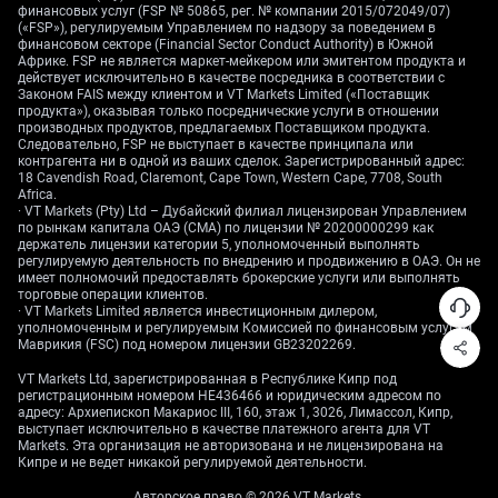
финансовых услуг (FSP № 50865, рег. № компании 2015/072049/07)
актива), например по основным валютным парам.
(«FSP»), регулируемым Управлением по надзору за поведением в
финансовом секторе (Financial Sector Conduct Authority) в Южной
Отчёт по инфляции PCE на этой неделе важен:
Африке. FSP не является маркет-мейкером или эмитентом продукта и
ожидается, что базовая инфляция (показатель без
действует исключительно в качестве посредника в соответствии с
Законом FAIS между клиентом и VT Markets Limited («Поставщик
учёта наиболее нестабильных цен, обычно без еды
продукта»), оказывая только посреднические услуги в отношении
и энергии) останется выше цели ФРС, около 2,8%.
производных продуктов, предлагаемых Поставщиком продукта.
Следовательно, FSP не выступает в качестве принципала или
Если инфляция окажется выше ожиданий, это
контрагента ни в одной из ваших сделок. Зарегистрированный адрес:
усилит настрой ФРС «выше ставки — дольше»
18 Cavendish Road, Claremont, Cape Town, Western Cape, 7708, South
(сохранение высоких процентных ставок на
Africa.
· VT Markets (Pty) Ltd – Дубайский филиал лицензирован Управлением
длительный срок), что может дополнительно
по рынкам капитала ОАЭ (CMA) по лицензии № 20200000299 как
поддержать доллар против валют вроде фунта.
держатель лицензии категории 5, уполномоченный выполнять
регулируемую деятельность по внедрению и продвижению в ОАЭ. Он не
имеет полномочий предоставлять брокерские услуги или выполнять
Неопределённость
торговые операции клиентов.
· VT Markets Limited является инвестиционным дилером,
уполномоченным и регулируемым Комиссией по финансовым услугам
политики Банка Англии
Маврикия (FSC) под номером лицензии GB23202269.
и перспективы
VT Markets Ltd, зарегистрированная в Республике Кипр под
регистрационным номером HE436466 и юридическим адресом по
адресу: Архиепископ Макариос III, 160, этаж 1, 3026, Лимассол, Кипр,
GBP/USD
выступает исключительно в качестве платежного агента для VT
Markets. Эта организация не авторизована и не лицензирована на
Кипре и не ведет никакой регулируемой деятельности.
Авторское право © 2026 VT Markets.