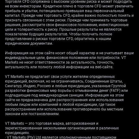
Торговля CFD сопряжена с высоким уровнем риска и может подходить
Опционы и контроль
не всем инвесторам. Кредитное плечо в торговле CFD может увеличить
прибыль и убытки, потенциально превышая ваш первоначальный
капитал. Прежде чем торговать CFD, крайне важно полностью понять и
волатильности
признать связанные с этим риски. Прежде чем принимать торговые
решения, рассмотрите свое финансовое положение, инвестиционные
цели и толерантность к риску. Прошлые результаты не являются
показателем будущих результатов. Чтобы получить полное
представление о рисках торговли CFD, обратитесь к нашим
Ранее покупки центральных банков формировали
юридическим документам.
прочную «поддержку» цен в течение 2025 года,
Информация на этом сайте носит общий характер и не учитывает ваши
продолжая рекордные закупки предыдущих лет.
индивидуальные цели, финансовое положение или потребности. VT
World Gold Council сообщил, что в 2025 году
Markets не несет ответственности за актуальность, точность,
центральные банки третий год подряд купили более
актуальность или полноту любой информации на веб-сайте.
1 000 тонн — это отражает тенденцию
VT Markets не предлагает свои услуги жителям определенных
«дедолларизации» (снижения зависимости от
юрисдикций, включая, но не ограничиваясь, Соединенные Штаты,
Сингапур, Индию, Россию и любые юрисдикции, указанные Группой
доллара в резервах и расчетах). Устойчивый спрос
разработки финансовых мер борьбы с отмыванием денег (FATF) или
может говорить в пользу покупки защитных колл-
подпадающие под международные санкции. Информация на этом
опционов (контрактов, дающих право купить актив
сайте не предназначена для распространения или использования
любым лицом или компанией в любой юрисдикции, где такое
по заранее оговоренной цене; защита от резкого
распространение или использование противоречило бы местным
роста цен).
законам или постановлениям.
VT Markets — это торговая марка, авторизованная и
При этом ключевой риск — неопределенность
зарегистрированная несколькими организациями в различных
вокруг политики процентных ставок. Федеральная
юрисдикциях.
резервная система США (ФРС — центробанк США)
· VT Markets (Pty) Ltd является уполномоченным поставщиком