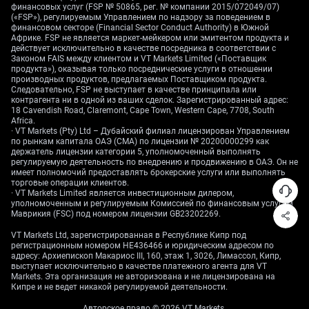
финансовых услуг (FSP № 50865, рег. № компании 2015/072049/07)
дала понять, что снижать ставки будет медленнее,
(«FSP»), регулируемым Управлением по надзору за поведением в
чем ожидалось в начале года. Сейчас рынок
финансовом секторе (Financial Sector Conduct Authority) в Южной
Африке. FSP не является маркет-мейкером или эмитентом продукта и
оценивает лишь 50% вероятность снижения ставки
действует исключительно в качестве посредника в соответствии с
до четвертого квартала. Сохранение высоких
Законом FAIS между клиентом и VT Markets Limited («Поставщик
ставок дольше может поддержать доллар и давить
продукта»), оказывая только посреднические услуги в отношении
производных продуктов, предлагаемых Поставщиком продукта.
на золото, поэтому стоит также учитывать
Следовательно, FSP не выступает в качестве принципала или
защитные пут-опционы (контракты, дающие право
контрагента ни в одной из ваших сделок. Зарегистрированный адрес:
18 Cavendish Road, Claremont, Cape Town, Western Cape, 7708, South
продать актив по заранее оговоренной цене;
Africa.
защита от падения цен) для хеджирования
· VT Markets (Pty) Ltd – Дубайский филиал лицензирован Управлением
(страхования рисков).
по рынкам капитала ОАЭ (CMA) по лицензии № 20200000299 как
держатель лицензии категории 5, уполномоченный выполнять
регулируемую деятельность по внедрению и продвижению в ОАЭ. Он не
Противостояние устойчивого спроса со стороны
имеет полномочий предоставлять брокерские услуги или выполнять
центробанков и жесткой денежно-кредитной
торговые операции клиентов.
· VT Markets Limited является инвестиционным дилером,
политики (ориентации на высокие ставки для
уполномоченным и регулируемым Комиссией по финансовым услугам
борьбы с инфляцией) создает почву для
Маврикия (FSC) под номером лицензии GB23202269.
повышенной волатильности (резких колебаний
VT Markets Ltd, зарегистрированная в Республике Кипр под
цены). Индекс волатильности золота CBOE (GVZ —
регистрационным номером HE436466 и юридическим адресом по
показатель ожидаемых колебаний цены на основе
адресу: Архиепископ Макариос III, 160, этаж 1, 3026, Лимассол, Кипр,
выступает исключительно в качестве платежного агента для VT
опционов) держится около среднего уровня за 12
Markets. Эта организация не авторизована и не лицензирована на
месяцев, что может означать недооценку
Кипре и не ведет никакой регулируемой деятельности.
вероятности сильного движения. Поэтому
Авторское право © 2026 VT Markets.