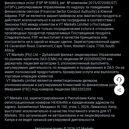
Стратегии и роль
финансовых услуг (FSP № 50865, рег. № компании 2015/072049/07)
(«FSP»), регулируемым Управлением по надзору за поведением в
финансовом секторе (Financial Sector Conduct Authority) в Южной
золота как хеджа
Африке. FSP не является маркет-мейкером или эмитентом продукта и
действует исключительно в качестве посредника в соответствии с
Законом FAIS между клиентом и VT Markets Limited («Поставщик
продукта»), оказывая только посреднические услуги в отношении
производных продуктов, предлагаемых Поставщиком продукта.
С учётом такого взгляда мы не ограничиваемся
Следовательно, FSP не выступает в качестве принципала или
контрагента ни в одной из ваших сделок. Зарегистрированный адрес:
прямой покупкой золота, а рассматриваем
18 Cavendish Road, Claremont, Cape Town, Western Cape, 7708, South
стратегии с деривативами для управления риском
Africa.
и выражения нашей позиции. Покупка опционов call
· VT Markets (Pty) Ltd – Дубайский филиал лицензирован Управлением
по рынкам капитала ОАЭ (CMA) по лицензии № 20200000299 как
позволяет извлечь выгоду из потенциального
держатель лицензии категории 5, уполномоченный выполнять
роста, ограничивая первоначальные затраты. Для
регулируемую деятельность по внедрению и продвижению в ОАЭ. Он не
имеет полномочий предоставлять брокерские услуги или выполнять
трейдеров с более нейтральным или умеренно
торговые операции клиентов.
бычьим взглядом продажа опционов put ниже
· VT Markets Limited является инвестиционным дилером,
ключевых уровней технической поддержки может
уполномоченным и регулируемым Комиссией по финансовым услугам
Маврикия (FSC) под номером лицензии GB23202269.
быть эффективным способом получить опционную
премию.
VT Markets Ltd, зарегистрированная в Республике Кипр под
регистрационным номером HE436466 и юридическим адресом по
адресу: Архиепископ Макариос III, 160, этаж 1, 3026, Лимассол, Кипр,
Сохраняющаяся геополитическая напряжённость
выступает исключительно в качестве платежного агента для VT
продолжает подчёркивать роль золота как
Markets. Эта организация не авторизована и не лицензирована на
защитного актива, формируя «пол» против
Кипре и не ведет никакой регулируемой деятельности.
масштабных просадок на рынках. Исторически
Авторское право © 2026 VT Markets.