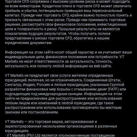
Торговля CFD сопряжена с высоким уровнем риска и может подходить
изменение базового тренда. Мировые центральные
не всем инвесторам. Кредитное плечо в торговле CFD может увеличить
банки продолжают значимые закупки: Всемирный
прибыль и убытки, потенциально превышая ваш первоначальный
совет по золоту сообщил о чистых покупках в
капитал. Прежде чем торговать CFD, крайне важно полностью понять и
признать связанные с этим риски. Прежде чем принимать торговые
размере 290 тонн в первом квартале текущего года,
решения, рассмотрите свое финансовое положение, инвестиционные
что формирует сильный уровень поддержки для
цели и толерантность к риску. Прошлые результаты не являются
показателем будущих результатов. Чтобы получить полное
цен. Этот фундаментальный спрос указывает на то,
представление о рисках торговли CFD, обратитесь к нашим
что при заметных просадках вероятен активный
юридическим документам.
встречный спрос со стороны покупателей.
Информация на этом сайте носит общий характер и не учитывает ваши
индивидуальные цели, финансовое положение или потребности. VT
Сейчас рынок закладывает более медленный темп
Markets не несет ответственности за актуальность, точность,
снижения ставок со стороны ФРС, что в
актуальность или полноту любой информации на веб-сайте.
краткосрочной перспективе может поддерживать
VT Markets не предлагает свои услуги жителям определенных
относительную силу доллара США. Однако общий
юрисдикций, включая, но не ограничиваясь, Соединенные Штаты,
вектор процентных ставок по-прежнему направлен
Сингапур, Индию, Россию и любые юрисдикции, указанные Группой
разработки финансовых мер борьбы с отмыванием денег (FATF) или
вниз от максимумов последних двух лет, что
подпадающие под международные санкции. Информация на этом
исторически благоприятно для не приносящего
сайте не предназначена для распространения или использования
дохода актива, такого как золото. Мы считаем, что
любым лицом или компанией в любой юрисдикции, где такое
распространение или использование противоречило бы местным
возможное укрепление доллара будет временным
законам или постановлениям.
встречным ветром, а не фундаментальным
VT Markets — это торговая марка, авторизованная и
препятствием для долгосрочной устойчивости
зарегистрированная несколькими организациями в различных
золота.
юрисдикциях.
· VT Markets (Pty) Ltd является уполномоченным поставщиком