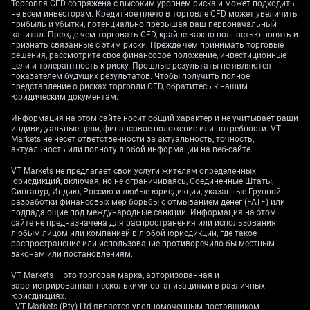
Торговля CFD сопряжена с высоким уровнем риска и может подходить
rates steady. Traders should position for a stronger US
не всем инвесторам. Кредитное плечо в торговле CFD может увеличить
currency in the short term, as the policy paths of the two
прибыль и убытки, потенциально превышая ваш первоначальный
капитал. Прежде чем торговать CFD, крайне важно полностью понять и
central banks appear to be diverging.
признать связанные с этим риски. Прежде чем принимать торговые
решения, рассмотрите свое финансовое положение, инвестиционные
We have seen the probability of a Fed rate cut in
цели и толерантность к риску. Прошлые результаты не являются
December drop significantly, with the CME FedWatch
показателем будущих результатов. Чтобы получить полное
представление о рисках торговли CFD, обратитесь к нашим
Tool now showing it has fallen to just 38%, a steep
юридическим документам.
decline from over 65% two weeks ago. In contrast,
Информация на этом сайте носит общий характер и не учитывает ваши
futures markets here are pricing in less than a 10%
индивидуальные цели, финансовое положение или потребности. VT
chance of an RBA rate cut at its next meeting. This
Markets не несет ответственности за актуальность, точность,
growing gap in interest rate expectations is the primary
актуальность или полноту любой информации на веб-сайте.
factor driving currency movements right now.
VT Markets не предлагает свои услуги жителям определенных
юрисдикций, включая, но не ограничиваясь, Соединенные Штаты,
Strategic Options for
Сингапур, Индию, Россию и любые юрисдикции, указанные Группой
разработки финансовых мер борьбы с отмыванием денег (FATF) или
подпадающие под международные санкции. Информация на этом
Traders
сайте не предназначена для распространения или использования
любым лицом или компанией в любой юрисдикции, где такое
распространение или использование противоречило бы местным
законам или постановлениям.
Given this environment, derivative traders should
VT Markets — это торговая марка, авторизованная и
consider buying AUD/USD put options with expiry dates
зарегистрированная несколькими организациями в различных
юрисдикциях.
in late December or January 2026. This strategy allows
· VT Markets (Pty) Ltd является уполномоченным поставщиком