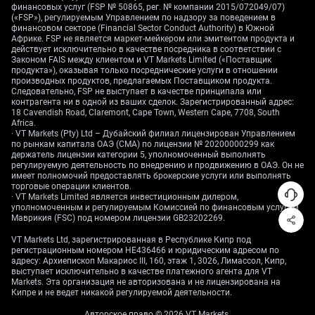
for profiting from a potential decline toward the 0.6470
финансовых услуг (FSP № 50865, рег. № компании 2015/072049/07)
support level mentioned in recent analysis. Using puts
(«FSP»), регулируемым Управлением по надзору за поведением в
финансовом секторе (Financial Sector Conduct Authority) в Южной
also defines the risk, limiting the maximum loss to the
Африке. FSP не является маркет-мейкером или эмитентом продукта и
premium paid, which is prudent in an uncertain market.
действует исключительно в качестве посредника в соответствии с
Законом FAIS между клиентом и VT Markets Limited («Поставщик
продукта»), оказывая только посреднические услуги в отношении
We are also dealing with the economic fallout from the
производных продуктов, предлагаемых Поставщиком продукта.
record 43-day US government shutdown that ended last
Следовательно, FSP не выступает в качестве принципала или
Thursday. This event is causing significant delays in
контрагента ни в одной из ваших сделок. Зарегистрированный адрес:
18 Cavendish Road, Claremont, Cape Town, Western Cape, 7708, South
key data, making it difficult to gauge the health of the
Africa.
American economy. This data vacuum could lead to
· VT Markets (Pty) Ltd – Дубайский филиал лицензирован Управлением
по рынкам капитала ОАЭ (CMA) по лицензии № 20200000299 как
sharp, unexpected price swings, making long volatility
держатель лицензии категории 5, уполномоченный выполнять
strategies like straddles a viable option for those who
регулируемую деятельность по внедрению и продвижению в ОАЭ. Он не
anticipate a big move but are unsure of the direction.
имеет полномочий предоставлять брокерские услуги или выполнять
торговые операции клиентов.
· VT Markets Limited является инвестиционным дилером,
We must also watch China, as its economic
уполномоченным и регулируемым Комиссией по финансовым услугам
performance is critical for the Australian Dollar. Recent
Маврикия (FSC) под номером лицензии GB23202269.
data was mixed, with disappointing Industrial
VT Markets Ltd, зарегистрированная в Республике Кипр под
Production figures causing concern, a trend supported
регистрационным номером HE436466 и юридическим адресом по
by the latest Caixin Manufacturing PMI which registered
адресу: Архиепископ Макариос III, 160, этаж 1, 3026, Лимассол, Кипр,
выступает исключительно в качестве платежного агента для VT
a contraction at 49.5. Any further signs of weakness
Markets. Эта организация не авторизована и не лицензирована на
from Australia’s largest trading partner would likely
Кипре и не ведет никакой регулируемой деятельности.
weigh on the Aussie dollar, reinforcing the bearish
Авторское право © 2026 VT Markets.