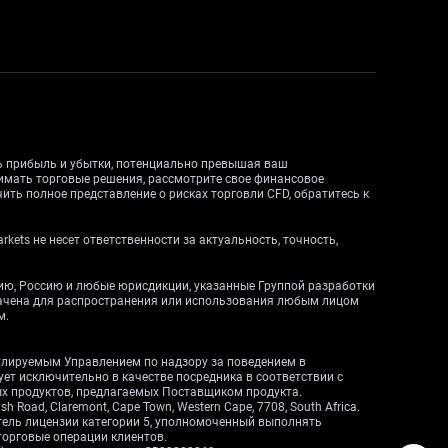
ть прибыль и убытки, потенциально превышая ваш
нимать торговые решения, рассмотрите свое финансовое
ить полное представление о рисках торговли CFD, обратитесь к
ets не несет ответственности за актуальность, точность,
дию, Россию и любые юрисдикции, указанные Группой разработки
начена для распространения или использования любым лицом
м.
егулируемым Управлением по надзору за поведением в
вует исключительно в качестве посредника в соответствии с
ных продуктов, предлагаемых Поставщиком продукта.
Road, Claremont, Cape Town, Western Cape, 7708, South Africa.
атель лицензии категории 5, уполномоченный выполнять
торговые операции клиентов.