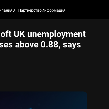
мпания
ВТ Партнерство
Информация
 soft UK unemployment
ses above 0.88, says