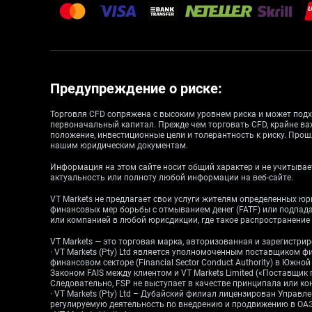
Предупреждение о риске:
Торговля CFD сопряжена с высоким уровнем риска и может подх
первоначальный капитал. Прежде чем торговать CFD, крайне ва
положение, инвестиционные цели и толерантность к риску. Прош
нашим юридическим документам.
Информация на этом сайте носит общий характер и не учитывает
актуальность или полноту любой информации на веб-сайте.
VT Markets не предлагает свои услуги жителям определенных ю
финансовых мер борьбы с отмыванием денег (FATF) или подпа
или компанией в любой юрисдикции, где такое распространени
VT Markets — это торговая марка, авторизованная и зарегистр
· VT Markets (Pty) Ltd является уполномоченным поставщиком ф
финансовом секторе (Financial Sector Conduct Authority) в Южн
Законом FAIS между клиентом и VT Markets Limited («Поставщик
Следовательно, FSP не выступает в качестве принципала или конт
· VT Markets (Pty) Ltd – Дубайский филиал лицензирован Упра
регулируемую деятельность по внедрению и продвижению в ОАЭ.