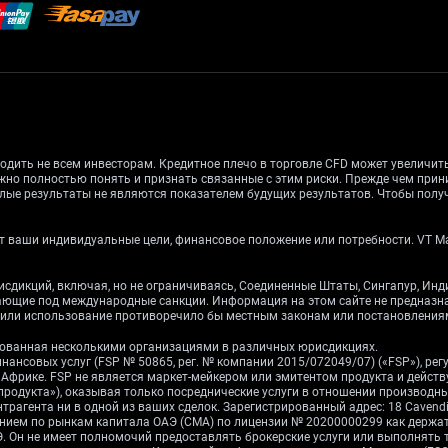
одить не всем инвесторам. Кредитное плечо в торговле CFD может увеличи
жно полностью понять и признать связанные с этим риски. Прежде чем при
лые результаты не являются показателем будущих результатов. Чтобы получ
 ваши индивидуальные цели, финансовое положение или потребности. VT Mark
рисдикций, включая, но не ограничиваясь, Соединенные Штаты, Сингапур, Ин
дающие под международные санкции. Информация на этом сайте не предназ
е или использование противоречило бы местным законам или постановления
ированная несколькими организациями в различных юрисдикциях.
инансовых услуг (FSP № 50865, рег. № компании 2015/072049/07) («FSP»), р
ой Африке. FSP не является маркет-мейкером или эмитентом продукта и дейст
 продукта»), оказывая только посреднические услуги в отношении производ
рагента ни в одной из ваших сделок. Зарегистрированный адрес: 18 Cavendish 
влением по рынкам капитала ОАЭ (CMA) по лицензии № 20200000299 как держ
 Он не имеет полномочий предоставлять брокерские услуги или выполнять 