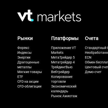
Рынки
Платформы
Счета
Форекс
Приложение VT
Стандартный 
Индексы
Markets
Необработан
Энергии
МетаТрейдер 5
ECN
Драгоценные
Метатрейдер 4
Обмен беспла
металлы
ТрейдингВью
Центовый сче
Мягкие товары
Вебтрейдер
Демо-счет
ETF
Копирование
CFD на акции
торговли
CFD-облигации
Экономический
календарь
Рынок Ажиотаж