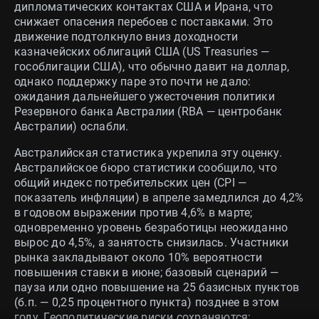
дипломатических контактах США и Ирана, что
снижает опасения перебоев с поставками. Это
движение подтолкнуло вниз доходности
казначейских облигаций США (US Treasuries —
гособлигации США), что обычно давит на доллар,
однако поддержку паре это почти не дало:
ожидания дальнейшего ужесточения политики
Резервного банка Австралии (RBA — центробанк
Австралии) ослабли.
Австралийская статистика укрепила эту оценку.
Австралийское бюро статистики сообщило, что
общий индекс потребительских цен (CPI —
показатель инфляции) в апреле замедлился до 4,2%
в годовом выражении против 4,6% в марте;
одновременно уровень безработицы неожиданно
вырос до 4,5%, а занятость снизилась. Участники
рынка закладывают около 10% вероятности
повышения ставки в июне; базовый сценарий —
пауза или одно повышение на 25 базисных пунктов
(б.п. — 0,25 процентного пункта) позднее в этом
году. Геополитические риски сохраняются: