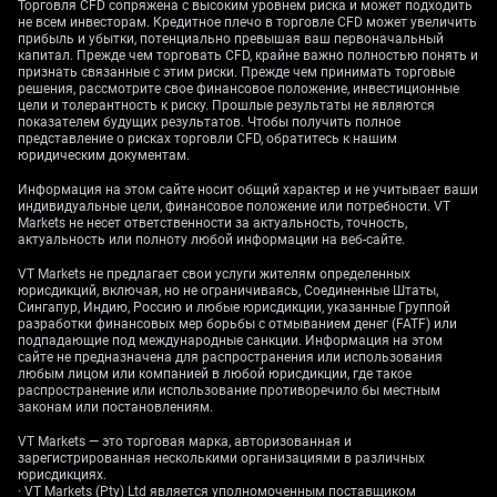
Торговля CFD сопряжена с высоким уровнем риска и может подходить
0,7180. Основной фактор — расширение разницы в
не всем инвесторам. Кредитное плечо в торговле CFD может увеличить
прибыль и убытки, потенциально превышая ваш первоначальный
курсах денежно‑кредитной политики: осторожный
капитал. Прежде чем торговать CFD, крайне важно полностью понять и
RBA и более жёсткая ФРС. Поэтому
признать связанные с этим риски. Прежде чем принимать торговые
позиционирование смещается в сторону
решения, рассмотрите свое финансовое положение, инвестиционные
цели и толерантность к риску. Прошлые результаты не являются
дальнейшего снижения AUD/USD в ближайшие
показателем будущих результатов. Чтобы получить полное
недели.
представление о рисках торговли CFD, обратитесь к нашим
юридическим документам.
RBA, вероятно, не станет повышать ставку в июне,
Информация на этом сайте носит общий характер и не учитывает ваши
особенно после замедления инфляции CPI до 4,2% и
индивидуальные цели, финансовое положение или потребности. VT
роста безработицы до 4,5%. Новые данные,
Markets не несет ответственности за актуальность, точность,
актуальность или полноту любой информации на веб-сайте.
опубликованные на прошлой неделе, показали
сокращение розничных продаж в апреле на 0,5%,
VT Markets не предлагает свои услуги жителям определенных
юрисдикций, включая, но не ограничиваясь, Соединенные Штаты,
что подтверждает охлаждение экономики
Сингапур, Индию, Россию и любые юрисдикции, указанные Группой
Австралии. На этом фоне австралийский доллар
разработки финансовых мер борьбы с отмыванием денег (FATF) или
выглядит менее привлекательным по сравнению с
подпадающие под международные санкции. Информация на этом
сайте не предназначена для распространения или использования
валютами аналогов.
любым лицом или компанией в любой юрисдикции, где такое
распространение или использование противоречило бы местным
Негативный прогноз и
законам или постановлениям.
VT Markets — это торговая марка, авторизованная и
позиционирование
зарегистрированная несколькими организациями в различных
юрисдикциях.
· VT Markets (Pty) Ltd является уполномоченным поставщиком