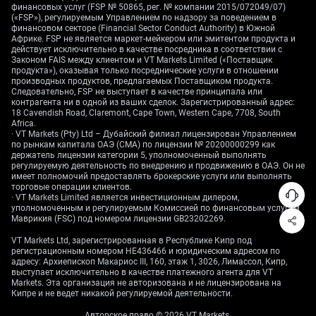
финансовых услуг (FSP № 50865, рег. № компании 2015/072049/07)
(«FSP»), регулируемым Управлением по надзору за поведением в
Доллар США, напротив, может получить поддержку:
финансовом секторе (Financial Sector Conduct Authority) в Южной
базовый индекс PCE (Core PCE — базовая инфляция
Африке. FSP не является маркет-мейкером или эмитентом продукта и
действует исключительно в качестве посредника в соответствии с
по личным потребительским расходам, ключевой
Законом FAIS между клиентом и VT Markets Limited («Поставщик
показатель инфляции для ФРС) удержался на
продукта»), оказывая только посреднические услуги в отношении
производных продуктов, предлагаемых Поставщиком продукта.
уровне 2,9% в годовом выражении. Это повышает
Следовательно, FSP не выступает в качестве принципала или
вероятность как минимум одного повышения
контрагента ни в одной из ваших сделок. Зарегистрированный адрес:
ставки на 25 б.п. позже в 2026 году. Последний
18 Cavendish Road, Claremont, Cape Town, Western Cape, 7708, South
Africa.
отчёт Commitment of Traders (COT — отчёт о
· VT Markets (Pty) Ltd – Дубайский филиал лицензирован Управлением
позициях участников фьючерсного рынка)
по рынкам капитала ОАЭ (CMA) по лицензии № 20200000299 как
держатель лицензии категории 5, уполномоченный выполнять
подтверждает «медвежий» настрой по
регулируемую деятельность по внедрению и продвижению в ОАЭ. Он не
австралийской валюте: крупные спекулянты
имеет полномочий предоставлять брокерские услуги или выполнять
увеличили чистую короткую позицию (net short —
торговые операции клиентов.
· VT Markets Limited является инвестиционным дилером,
ставка на падение) более чем до $5 млрд.
уполномоченным и регулируемым Комиссией по финансовым услугам
Маврикия (FSC) под номером лицензии GB23202269.
С учётом такого сценария предлагается покупать
VT Markets Ltd, зарегистрированная в Республике Кипр под
опционы пут (put option — право продать актив по
регистрационным номером HE436466 и юридическим адресом по
заранее установленной цене; используется для
адресу: Архиепископ Макариос III, 160, этаж 1, 3026, Лимассол, Кипр,
заработка на снижении и/или хеджирования риска)
выступает исключительно в качестве платежного агента для VT
Markets. Эта организация не авторизована и не лицензирована на
с экспирацией (expiration — дата окончания
Кипре и не ведет никакой регулируемой деятельности.
действия опциона) в июле и августе 2026 года,
Авторское право © 2026 VT Markets.