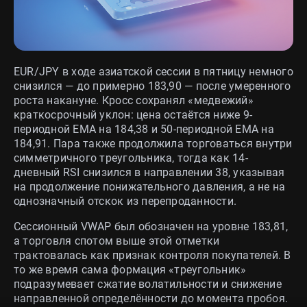
EUR/JPY в ходе азиатской сессии в пятницу немного
снизился — до примерно 183,90 — после умеренного
роста накануне. Кросс сохранял «медвежий»
краткосрочный уклон: цена остаётся ниже 9-
периодной EMA на 184,38 и 50-периодной EMA на
184,91. Пара также продолжила торговаться внутри
симметричного треугольника, тогда как 14-
дневный RSI снизился в направлении 38, указывая
на продолжение понижательного давления, а не на
однозначный отскок из перепроданности.
Сессионный VWAP был обозначен на уровне 183,81,
а торговля спотом выше этой отметки
трактовалась как признак контроля покупателей. В
то же время сама формация «треугольник»
подразумевает сжатие волатильности и снижение
направленной определённости до момента пробоя.