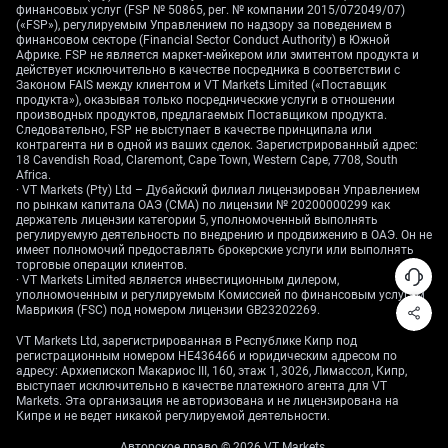
волатильность в
финансовых услуг (FSP № 50865, рег. № компании 2015/072049/07)
(«FSP»), регулируемым Управлением по надзору за поведением в
преддверии пробоя
финансовом секторе (Financial Sector Conduct Authority) в Южной
Африке. FSP не является маркет-мейкером или эмитентом продукта и
действует исключительно в качестве посредника в соответствии с
Законом FAIS между клиентом и VT Markets Limited («Поставщик
продукта»), оказывая только посреднические услуги в отношении
С учётом того, что рынок «скручивается в пружину»,
производных продуктов, предлагаемых Поставщиком продукта.
а подразумеваемая волатильность, вероятно,
Следовательно, FSP не выступает в качестве принципала или
контрагента ни в одной из ваших сделок. Зарегистрированный адрес:
остаётся заниженной, мы считаем привлекательной
18 Cavendish Road, Claremont, Cape Town, Western Cape, 7708, South
стратегию покупки опционов. Длинный стрэддл или
Africa.
· VT Markets (Pty) Ltd – Дубайский филиал лицензирован Управлением
стрэнгл позволят заработать на сильном ценовом
по рынкам капитала ОАЭ (CMA) по лицензии № 20200000299 как
движении в любую сторону, используя пробой
держатель лицензии категории 5, уполномоченный выполнять
треугольника без необходимости заранее
регулируемую деятельность по внедрению и продвижению в ОАЭ. Он не
имеет полномочий предоставлять брокерские услуги или выполнять
угадывать направление. Такой подход оптимален
торговые операции клиентов.
для работы в условиях текущей нерешительности
· VT Markets Limited является инвестиционным дилером,
уполномоченным и регулируемым Комиссией по финансовым услугам
до появления чёткого тренда.
Маврикия (FSC) под номером лицензии GB23202269.
В случае «медвежьего» пробоя мы следим за
VT Markets Ltd, зарегистрированная в Республике Кипр под
поддержкой у нижней границы треугольника в
регистрационным номером HE436466 и юридическим адресом по
адресу: Архиепископ Макариос III, 160, этаж 1, 3026, Лимассол, Кипр,
районе 183,40. Уверенное прохождение этого
выступает исключительно в качестве платежного агента для VT
уровня может спровоцировать быстрое снижение к
Markets. Эта организация не авторизована и не лицензирована на
Кипре и не ведет никакой регулируемой деятельности.
четырёхмесячному минимуму 181,87, делая пут-
опционы особенно ценными. Сценарий
Авторское право © 2026 VT Markets.