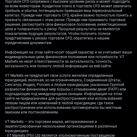
Торговля CFD сопряжена с высоким уровнем риска и может подходить
Текущая динамика в районе 183,90 отражает
не всем инвесторам. Кредитное плечо в торговле CFD может увеличить
нерешительность, а сжатие волатильности
прибыль и убытки, потенциально превышая ваш первоначальный
действует как «сжатая пружина» перед пробоем.
капитал. Прежде чем торговать CFD, крайне важно полностью понять и
признать связанные с этим риски. Прежде чем принимать торговые
Этот этап консолидации создаёт возможности для
решения, рассмотрите свое финансовое положение, инвестиционные
деривативных стратегий, выигрывающих от
цели и толерантность к риску. Прошлые результаты не являются
показателем будущих результатов. Чтобы получить полное
резкого роста волатильности.
представление о рисках торговли CFD, обратитесь к нашим
юридическим документам.
Фундаментальная картина допускает потенциал
слабости, согласуясь с «медвежьими»
Информация на этом сайте носит общий характер и не учитывает ваши
индивидуальные цели, финансовое положение или потребности. VT
техническими сигналами. Свежие данные
Markets не несет ответственности за актуальность, точность,
показывают, что предварительный композитный
актуальность или полноту любой информации на веб-сайте.
PMI еврозоны за июнь 2026 года замедлился до
VT Markets не предлагает свои услуги жителям определенных
51,2, что указывает на потерю импульса экономики
юрисдикций, включая, но не ограничиваясь, Соединенные Штаты,
и может давить на евро. В то же время базовая
Сингапур, Индию, Россию и любые юрисдикции, указанные Группой
разработки финансовых мер борьбы с отмыванием денег (FATF) или
инфляция в Японии остаётся устойчиво выше
подпадающие под международные санкции. Информация на этом
целевого уровня Банка Японии, усиливая давление
сайте не предназначена для распространения или использования
любым лицом или компанией в любой юрисдикции, где такое
в пользу возможного изменения политики, что
распространение или использование противоречило бы местным
поддержало бы иену.
законам или постановлениям.
Стратегии на
VT Markets — это торговая марка, авторизованная и
зарегистрированная несколькими организациями в различных
юрисдикциях.
· VT Markets (Pty) Ltd является уполномоченным поставщиком