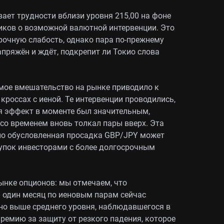
ет трудности вблизи уровня 215,00 на фоне
иков о возможной валютной интервенции. Это
рочную слабость, однако пара по-прежнему
апряжён и ждёт, подкрепит ли Токио слова
ямое вмешательство на рынке приводило к
кроссах с иеной. Те интервенции проводились,
тя эффект в моменте был значительным,
со временем вновь толкал пары вверх. Эта
нно обусловленная просадка GBP/JPY может
упок инвесторами с более долгосрочным
ынке опционов: мы отмечаем, что
 один месяц по иеновым парам сейчас
но выше среднего уровня, наблюдавшегося в
премию за защиту от резкого падения, которое