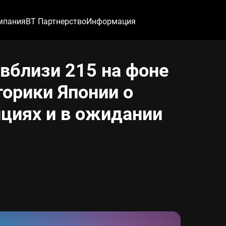
мпания
ВТ Партнерство
Информация
вблизи 215 на фоне
орики Японии о
циях и в ожидании