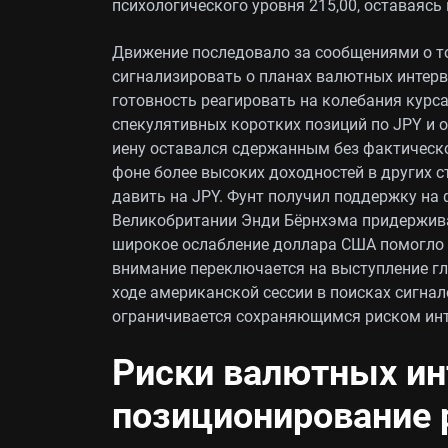
психологического уровня 215,00, оставаясь 
Движение последовало за сообщениями о то
сигнализировать о планах валютных интерв
готовность реагировать на колебания курс
спекулятивных коротких позиций по JPY и о
иену оставался сдержанным без фактической
фоне более высоких доходностей в других 
давить на JPY. Фунт получил поддержку на
Великобритании Энди Бёрнхэма придержива
широкое ослабление доллара США помогло 
внимание переключается на выступление г
ходе американской сессии в поисках сигнал
ограничивается сохраняющимся риском инт
Риски валютных ин
позиционирование