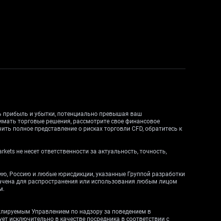
ть прибыль и убытки, потенциально превышая ваш
нимать торговые решения, рассмотрите свое финансовое
ить полное представление о рисках торговли CFD, обратитесь к
ets не несет ответственности за актуальность, точность,
дию, Россию и любые юрисдикции, указанные Группой разработки
начена для распространения или использования любым лицом
м.
егулируемым Управлением по надзору за поведением в
вует исключительно в качестве посредника в соответствии с