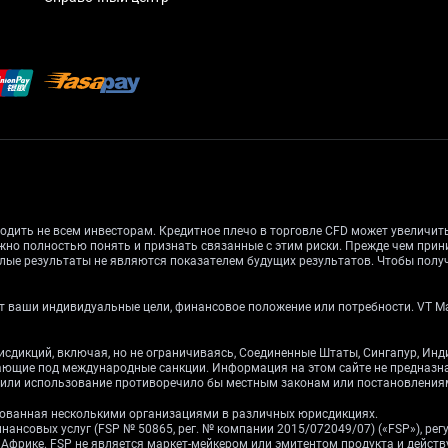
одить не всем инвесторам. Кредитное плечо в торговле CFD может увеличи
жно полностью понять и признать связанные с этим риски. Прежде чем при
лые результаты не являются показателем будущих результатов. Чтобы получ
 ваши индивидуальные цели, финансовое положение или потребности. VT Mark
рисдикций, включая, но не ограничиваясь, Соединенные Штаты, Сингапур, Ин
дающие под международные санкции. Информация на этом сайте не предназ
е или использование противоречило бы местным законам или постановления
ированная несколькими организациями в различных юрисдикциях.
инансовых услуг (FSP № 50865, рег. № компании 2015/072049/07) («FSP»), р
ой Африке. FSP не является маркет-мейкером или эмитентом продукта и дейст