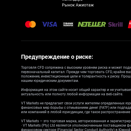
Рынок Ажиотаж
Предупреждение о риске:
Торговля CFD сопряжена с высоким уровнем риска и может подх
первоначальный капитал. Прежде чем торговать CFD, крайне ва
положение, инвестиционные цели и толерантность к риску. Прош
нашим юридическим документам.
Информация на этом сайте носит общий характер и не учитывает
актуальность или полноту любой информации на веб-сайте.
VT Markets не предлагает свои услуги жителям определенных ю
финансовых мер борьбы с отмыванием денег (FATF) или подпа
или компанией в любой юрисдикции, где такое распространени
VT Markets — это торговая марка, авторизованная и зарегистр
· VT Markets (Pty) Ltd является уполномоченным поставщиком ф
финансовом секторе (Financial Sector Conduct Authority) в Южн