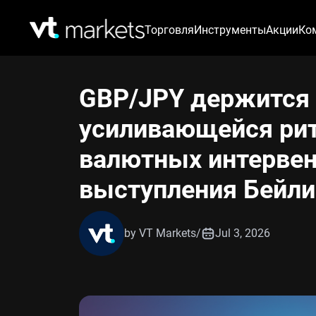
Торговля
Инструменты
Акции
Ко
GBP/JPY держится 
усиливающейся рит
валютных интервен
выступления Бейли
by VT Markets
/
Jul 3, 2026