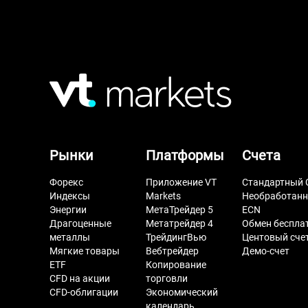
Рынки
Платформы
Счета
Форекс
Приложение VT
Стандартный 
Индексы
Markets
Необработан
Энергии
МетаТрейдер 5
ECN
Драгоценные
Метатрейдер 4
Обмен беспла
металлы
ТрейдингВью
Центовый сче
Мягкие товары
Вебтрейдер
Демо-счет
ETF
Копирование
CFD на акции
торговли
CFD-облигации
Экономический
календарь