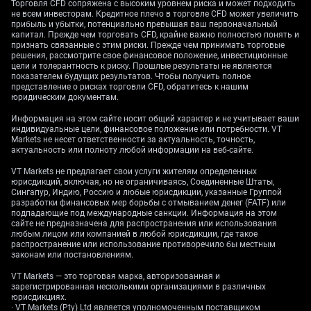
Торговля CFD сопряжена с высоким уровнем риска и может подходить
не всем инвесторам. Кредитное плечо в торговле CFD может увеличить
This policy comes even as China’s recent economic
прибыль и убытки, потенциально превышая ваш первоначальный
data shows signs of slowing, with October 2025 exports
капитал. Прежде чем торговать CFD, крайне важно полностью понять и
признать связанные с этим риски. Прежде чем принимать торговые
declining 5.2% year-over-year. A weaker currency would
решения, рассмотрите свое финансовое положение, инвестиционные
typically help exporters, so the PBOC’s decision to hold
цели и толерантность к риску. Прошлые результаты не являются
the line shows their focus is firmly on financial stability.
показателем будущих результатов. Чтобы получить полное
представление о рисках торговли CFD, обратитесь к нашим
This reinforces the view that the currency will likely
юридическим документам.
trade within a managed range.
Информация на этом сайте носит общий характер и не учитывает ваши
индивидуальные цели, финансовое положение или потребности. VT
Concerns About US
Markets не несет ответственности за актуальность, точность,
актуальность или полноту любой информации на веб-сайте.
Economy
VT Markets не предлагает свои услуги жителям определенных
юрисдикций, включая, но не ограничиваясь, Соединенные Штаты,
Сингапур, Индию, Россию и любые юрисдикции, указанные Группой
разработки финансовых мер борьбы с отмыванием денег (FATF) или
At the same time, concerns are growing over the US
подпадающие под международные санкции. Информация на этом
сайте не предназначена для распространения или использования
economy after the last jobs report showed hiring
любым лицом или компанией в любой юрисдикции, где такое
slowing to just 95,000, its lowest level in two years. This
распространение или использование противоречило бы местным
has increased market bets on a Federal Reserve rate cut
законам или постановлениям.
in the first quarter of 2026, which would weaken the US
VT Markets — это торговая марка, авторизованная и
dollar. This global backdrop provides a tailwind for the
зарегистрированная несколькими организациями в различных
юрисдикциях.
Yuan and supports the PBOC’s current stance.
· VT Markets (Pty) Ltd является уполномоченным поставщиком