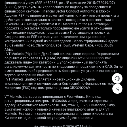
финансовых услуг (FSP № 50865, рег. № компании 2015/072049/07)
For derivative traders, this environment of active
(«FSP»), регулируемым Управлением по надзору за поведением в
management and expected range-bound trading is ideal
финансовом секторе (Financial Sector Conduct Authority) в Южной
Африке. FSP не является маркет-мейкером или эмитентом продукта и
for selling volatility. One-month implied volatility on
действует исключительно в качестве посредника в соответствии с
USD/CNH has already fallen to 4.5% from over 6%
Законом FAIS между клиентом и VT Markets Limited («Поставщик
продукта»), оказывая только посреднические услуги в отношении
during the summer of 2025. We believe strategies like
производных продуктов, предлагаемых Поставщиком продукта.
selling short-dated strangles will be profitable as the
Следовательно, FSP не выступает в качестве принципала или
PBOC continues to contain currency fluctuations.
контрагента ни в одной из ваших сделок. Зарегистрированный адрес:
18 Cavendish Road, Claremont, Cape Town, Western Cape, 7708, South
Africa.
This backdrop of a managed Yuan and a weakening US
· VT Markets (Pty) Ltd – Дубайский филиал лицензирован Управлением
dollar outlook also helps explain the strength we are
по рынкам капитала ОАЭ (CMA) по лицензии № 20200000299 как
держатель лицензии категории 5, уполномоченный выполнять
seeing in other assets. Gold holding firm near $4,050
регулируемую деятельность по внедрению и продвижению в ОАЭ. Он не
per ounce reflects a search for safety amid US
имеет полномочий предоставлять брокерские услуги или выполнять
торговые операции клиентов.
economic uncertainty. This suggests a consistent
· VT Markets Limited является инвестиционным дилером,
theme where stability in China’s currency management
уполномоченным и регулируемым Комиссией по финансовым услугам
contrasts with growing risks elsewhere.
Маврикия (FSC) под номером лицензии GB23202269.
VT Markets Ltd, зарегистрированная в Республике Кипр под
Create your live VT Markets account
and
start
регистрационным номером HE436466 и юридическим адресом по
trading
now.
адресу: Архиепископ Макариос III, 160, этаж 1, 3026, Лимассол, Кипр,
выступает исключительно в качестве платежного агента для VT
Markets. Эта организация не авторизована и не лицензирована на
Кипре и не ведет никакой регулируемой деятельности.
Авторское право © 2026 VT Markets.