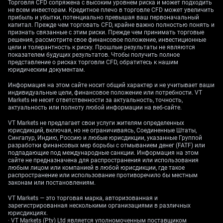
Торговля CFD сопряжена с высоким уровнем риска и может подходить
не всем инвесторам. Кредитное плечо в торговле CFD может увеличить
прибыль и убытки, потенциально превышая ваш первоначальный
The Prime Minister’s comments reinforce the view that
капитал. Прежде чем торговать CFD, крайне важно полностью понять и
fiscal policy will remain loose, aiming for growth
признать связанные с этим риски. Прежде чем принимать торговые
instead of immediate budget cuts. This suggests the
решения, рассмотрите свое финансовое положение, инвестиционные
цели и толерантность к риску. Прошлые результаты не являются
government will not be helping to strengthen the yen in
показателем будущих результатов. Чтобы получить полное
the coming weeks. For now, this keeps the fundamental
представление о рисках торговли CFD, обратитесь к нашим
юридическим документам.
pressure on the currency.
Информация на этом сайте носит общий характер и не учитывает ваши
This puts the government’s fiscal stance at odds with
индивидуальные цели, финансовое положение или потребности. VT
the Bank of Japan’s slow but steady monetary
Markets не несет ответственности за актуальность, точность,
актуальность или полноту любой информации на веб-сайте.
tightening that we have seen since 2024. Japan’s
national core CPI for October 2025 came in at 2.7%,
VT Markets не предлагает свои услуги жителям определенных
юрисдикций, включая, но не ограничиваясь, Соединенные Штаты,
which was the 19th straight month above the BoJ’s 2%
Сингапур, Индию, Россию и любые юрисдикции, указанные Группой
target, giving them a clear reason to continue. This
разработки финансовых мер борьбы с отмыванием денег (FATF) или
conflict between government and central bank policy is
подпадающие под международные санкции. Информация на этом
сайте не предназначена для распространения или использования
a primary source of market uncertainty.
любым лицом или компанией в любой юрисдикции, где такое
распространение или использование противоречило бы местным
At the same time, the interest rate differential that has
законам или постановлениям.
driven yen weakness is compressing. The spread
VT Markets — это торговая марка, авторизованная и
between the US 10-year Treasury and the 10-year JGB
зарегистрированная несколькими организациями в различных
has narrowed to 310 basis points, a significant
юрисдикциях.
· VT Markets (Pty) Ltd является уполномоченным поставщиком