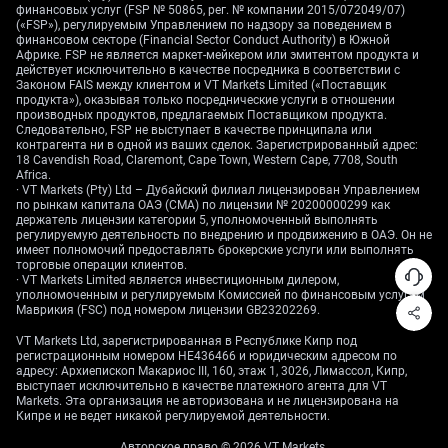
tightening from the peaks over 450 we saw back in late
финансовых услуг (FSP № 50865, рег. № компании 2015/072049/07)
2023. This trend reduces the appeal of borrowing yen to
(«FSP»), регулируемым Управлением по надзору за поведением в
финансовом секторе (Financial Sector Conduct Authority) в Южной
invest in dollar assets.
Африке. FSP не является маркет-мейкером или эмитентом продукта и
действует исключительно в качестве посредника в соответствии с
For derivative traders, this suggests positioning for
Законом FAIS между клиентом и VT Markets Limited («Поставщик
higher volatility rather than a clear directional move.
продукта»), оказывая только посреднические услуги в отношении
производных продуктов, предлагаемых Поставщиком продукта.
With the USD/JPY pair holding at 154.83, implied
Следовательно, FSP не выступает в качестве принципала или
volatility on 3-month options has risen to 11.2% as the
контрагента ни в одной из ваших сделок. Зарегистрированный адрес:
18 Cavendish Road, Claremont, Cape Town, Western Cape, 7708, South
market digests these conflicting signals. Strategies that
Africa.
can profit from sharp moves in either direction, such as
· VT Markets (Pty) Ltd – Дубайский филиал лицензирован Управлением
long straddles, could be considered.
по рынкам капитала ОАЭ (CMA) по лицензии № 20200000299 как
держатель лицензии категории 5, уполномоченный выполнять
регулируемую деятельность по внедрению и продвижению в ОАЭ. Он не
We must also watch for the risk of direct market
имеет полномочий предоставлять брокерские услуги или выполнять
intervention, especially if the currency weakens further.
торговые операции клиентов.
· VT Markets Limited является инвестиционным дилером,
We remember the Ministry of Finance stepping in
уполномоченным и регулируемым Комиссией по финансовым услугам
forcefully when the pair approached the 160 level in
Маврикия (FSC) под номером лицензии GB23202269.
2024, causing a rapid reversal. This history puts a
VT Markets Ltd, зарегистрированная в Республике Кипр под
psychological cap on USD/JPY, making it risky to hold
регистрационным номером HE436466 и юридическим адресом по
large bets against the yen at these levels.
адресу: Архиепископ Макариос III, 160, этаж 1, 3026, Лимассол, Кипр,
выступает исключительно в качестве платежного агента для VT
Markets. Эта организация не авторизована и не лицензирована на
Create your live VT Markets account
and
start
Кипре и не ведет никакой регулируемой деятельности.
trading
now.
Авторское право © 2026 VT Markets.