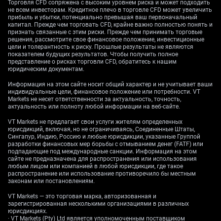
Торговля CFD сопряжена с высоким уровнем риска и может подходить
поставок» (надбавку в цене из‑за угрозы
не всем инвесторам. Кредитное плечо в торговле CFD может увеличить
дефицита). Наблюдается сильная «бэквордация»
прибыль и убытки, потенциально превышая ваш первоначальный
(backwardation — ситуация, когда ближайший
капитал. Прежде чем торговать CFD, крайне важно полностью понять и
признать связанные с этим риски. Прежде чем принимать торговые
фьючерс дороже контрактов с поставкой позже),
решения, рассмотрите свое финансовое положение, инвестиционные
что отражает острую потребность в поставках
цели и толерантность к риску. Прошлые результаты не являются
показателем будущих результатов. Чтобы получить полное
«здесь и сейчас». Такая структура означает, что
представление о рисках торговли CFD, обратитесь к нашим
любая дальнейшая эскалация, включая возможное
юридическим документам.
возобновление ударов США по Ирану, способна
Информация на этом сайте носит общий характер и не учитывает ваши
вызвать резкий скачок цен.
индивидуальные цели, финансовое положение или потребности. VT
Markets не несет ответственности за актуальность, точность,
Positioning For Further
актуальность или полноту любой информации на веб-сайте.
VT Markets не предлагает свои услуги жителям определенных
Escalation
юрисдикций, включая, но не ограничиваясь, Соединенные Штаты,
Сингапур, Индию, Россию и любые юрисдикции, указанные Группой
разработки финансовых мер борьбы с отмыванием денег (FATF) или
подпадающие под международные санкции. Информация на этом
сайте не предназначена для распространения или использования
Мы считаем, что длинные позиции в колл-опционах
любым лицом или компанией в любой юрисдикции, где такое
на ближайший месяц или в «колл-спрэдах» (call
распространение или использование противоречило бы местным
законам или постановлениям.
spread — покупка одного колла и продажа другого с
более высокой ценой исполнения для удешевления
VT Markets — это торговая марка, авторизованная и
стратегии) остаются разумным способом получить
зарегистрированная несколькими организациями в различных
юрисдикциях.
выгоду от возможного резкого роста цен. Индекс
· VT Markets (Pty) Ltd является уполномоченным поставщиком