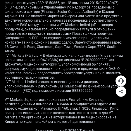
волатильности нефти CBOE OVX (измеритель
финансовых услуг (FSP № 50865, рег. № компании 2015/072049/07)
(«FSP»), регулируемым Управлением по надзору за поведением в
ожидаемых колебаний цен, рассчитанный по
финансовом секторе (Financial Sector Conduct Authority) в Южной
опционам) устойчиво держится выше 60: это
Африке. FSP не является маркет-мейкером или эмитентом продукта и
означает, что опционы дорогие, но отражают
действует исключительно в качестве посредника в соответствии с
Законом FAIS между клиентом и VT Markets Limited («Поставщик
высокий уровень неопределённости. Высокая
продукта»), оказывая только посреднические услуги в отношении
волатильность — это цена подготовки к сценарию, в
производных продуктов, предлагаемых Поставщиком продукта.
Следовательно, FSP не выступает в качестве принципала или
котором конфликт влияет на рынок.
контрагента ни в одной из ваших сделок. Зарегистрированный адрес:
18 Cavendish Road, Claremont, Cape Town, Western Cape, 7708, South
Важно, что многие центральные банки всё ещё
Africa.
прогнозируют урегулирование и открытие пролива
· VT Markets (Pty) Ltd – Дубайский филиал лицензирован Управлением
по рынкам капитала ОАЭ (CMA) по лицензии № 20200000299 как
в течение следующего квартала. Это создаёт
держатель лицензии категории 5, уполномоченный выполнять
разрыв между официальными предпосылками и
регулируемую деятельность по внедрению и продвижению в ОАЭ. Он не
имеет полномочий предоставлять брокерские услуги или выполнять
тем, что участники физического рынка видят
торговые операции клиентов.
ежедневно. Мы рассматриваем это как слабое
· VT Markets Limited является инвестиционным дилером,
место: официальные экономические прогнозы
уполномоченным и регулируемым Комиссией по финансовым услугам
Маврикия (FSC) под номером лицензии GB23202269.
могут недооценивать риск высокой инфляции.
VT Markets Ltd, зарегистрированная в Республике Кипр под
Ситуация напоминает прошлые «шоки
регистрационным номером HE436466 и юридическим адресом по
адресу: Архиепископ Макариос III, 160, этаж 1, 3026, Лимассол, Кипр,
предложения» (внезапные перебои поставок),
выступает исключительно в качестве платежного агента для VT
однако теперь больше беспокоит длительность, чем
Markets. Эта организация не авторизована и не лицензирована на
в 2022 году после вторжения России в Украину. В
Кипре и не ведет никакой регулируемой деятельности.
2025 году, когда началось это закрытие, мало кто
Авторское право © 2026 VT Markets.