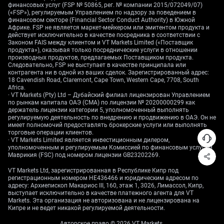
capped.
финансовых услуг (FSP № 50865, рег. № компании 2015/072049/07)
(«FSP»), регулируемым Управлением по надзору за поведением в
At the same time, the U.S. dollar is performing out of
финансовом секторе (Financial Sector Conduct Authority) в Южной
Африке. FSP не является маркет-мейкером или эмитентом продукта и
sync with the optimistic message from equities. The
действует исключительно в качестве посредника в соответствии с
Dollar Index (DXY) is pushing back towards the 108
Законом FAIS между клиентом и VT Markets Limited («Поставщик
level, a move that creates a headwind for profits at U.S.
продукта»), оказывая только посреднические услуги в отношении
производных продуктов, предлагаемых Поставщиком продукта.
multinational corporations. This strength suggests
Следовательно, FSP не выступает в качестве принципала или
underlying caution in the market and complicates any
контрагента ни в одной из ваших сделок. Зарегистрированный адрес:
18 Cavendish Road, Claremont, Cape Town, Western Cape, 7708, South
straightforward bullish derivative bets.
Africa.
· VT Markets (Pty) Ltd – Дубайский филиал лицензирован Управлением
Given these conflicting signals, traders should consider
по рынкам капитала ОАЭ (CMA) по лицензии № 20200000299 как
strategies that offer defined risk. Buying call spreads on
держатель лицензии категории 5, уполномоченный выполнять
регулируемую деятельность по внедрению и продвижению в ОАЭ. Он не
the SPX allows for participation in further upside while
имеет полномочий предоставлять брокерские услуги или выполнять
limiting potential losses if the rally falters under the
торговые операции клиентов.
· VT Markets Limited является инвестиционным дилером,
weight of high yields and a strong dollar. Outright long
уполномоченным и регулируемым Комиссией по финансовым услугам
positions seem premature until these other market
Маврикия (FSC) под номером лицензии GB23202269.
signals align.
VT Markets Ltd, зарегистрированная в Республике Кипр под
регистрационным номером HE436466 и юридическим адресом по
This situation feels similar to past periods where
адресу: Архиепископ Макариос III, 160, этаж 1, 3026, Лимассол, Кипр,
markets tried to rally into year-end despite restrictive
выступает исключительно в качестве платежного агента для VT
Markets. Эта организация не авторизована и не лицензирована на
central bank policy. While the weaker-than-expected
Кипре и не ведет никакой регулируемой деятельности.
October jobs report, which showed 170,000 jobs added,
Авторское право © 2026 VT Markets.