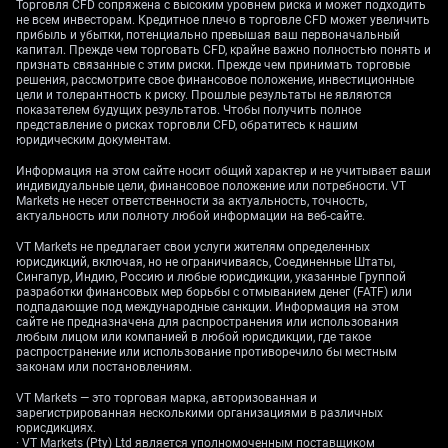
Торговля CFD сопряжена с высоким уровнем риска и может подходить
coming weeks will be crucial in determining whether
не всем инвесторам. Кредитное плечо в торговле CFD может увеличить
this is a sustainable move or a temporary relief rally.
прибыль и убытки, потенциально превышая ваш первоначальный
капитал. Прежде чем торговать CFD, крайне важно полностью понять и
The clearest bullish signal is the retreat in market fear,
признать связанные с этим риски. Прежде чем принимать торговые
решения, рассмотрите свое финансовое положение, инвестиционные
as seen in the Volatility Index (VIX). The VIX has fallen
цели и толерантность к риску. Прошлые результаты не являются
steadily from its October 2025 peak near 24 to trade
показателем будущих результатов. Чтобы получить полное
представление о рисках торговли CFD, обратитесь к нашим
around 17 this week, suggesting traders are no longer
юридическим документам.
pricing in significant downside risk. This environment
typically supports strategies like selling out-of-the-
Информация на этом сайте носит общий характер и не учитывает ваши
индивидуальные цели, финансовое положение или потребности. VT
money puts or buying call options on major indices.
Markets не несет ответственности за актуальность, точность,
актуальность или полноту любой информации на веб-сайте.
Bonds And The Dollar
VT Markets не предлагает свои услуги жителям определенных
юрисдикций, включая, но не ограничиваясь, Соединенные Штаты,
Сингапур, Индию, Россию и любые юрисдикции, указанные Группой
разработки финансовых мер борьбы с отмыванием денег (FATF) или
However, we must watch the bond market, as Treasury
подпадающие под международные санкции. Информация на этом
yields are not cooperating with this equity rally. The 10-
сайте не предназначена для распространения или использования
любым лицом или компанией в любой юрисдикции, где такое
year yield remains stubbornly high, hovering around
распространение или использование противоречило бы местным
4.5%, a level that has historically acted as a drag on
законам или постановлениям.
stock market valuations by making bonds a more
VT Markets — это торговая марка, авторизованная и
attractive alternative. Until we see yields begin to fall
зарегистрированная несколькими организациями в различных
meaningfully, the upside for stocks will likely be
юрисдикциях.
· VT Markets (Pty) Ltd является уполномоченным поставщиком