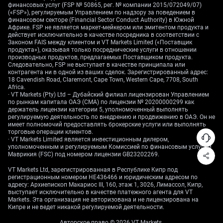
финансовых услуг (FSP № 50865, рег. № компании 2015/072049/07)
Последствия для
(«FSP»), регулируемым Управлением по надзору за поведением в
финансовом секторе (Financial Sector Conduct Authority) в Южной
участников рынка и
Африке. FSP не является маркет-мейкером или эмитентом продукта и
действует исключительно в качестве посредника в соответствии с
Законом FAIS между клиентом и VT Markets Limited («Поставщик
перспективы политики
продукта»), оказывая только посреднические услуги в отношении
производных продуктов, предлагаемых Поставщиком продукта.
Следовательно, FSP не выступает в качестве принципала или
контрагента ни в одной из ваших сделок. Зарегистрированный адрес:
18 Cavendish Road, Claremont, Cape Town, Western Cape, 7708, South
Для трейдеров на рынке деривативов это означает
Africa.
· VT Markets (Pty) Ltd – Дубайский филиал лицензирован Управлением
ожидание сохранения низкой волатильности на
по рынкам капитала ОАЭ (CMA) по лицензии № 20200000299 как
самом коротком участке кривой процентных
держатель лицензии категории 5, уполномоченный выполнять
ставок. Приверженность центробанка стабильности
регулируемую деятельность по внедрению и продвижению в ОАЭ. Он не
имеет полномочий предоставлять брокерские услуги или выполнять
предполагает, что стратегии продажи короткой
торговые операции клиентов.
процентной волатильности — например, через
· VT Markets Limited является инвестиционным дилером,
уполномоченным и регулируемым Комиссией по финансовым услугам
краткосрочные свопционы или процентные «кэпы»
Маврикия (FSC) под номером лицензии GB23202269.
— могут оставаться привлекательными. Частое
проведение операций на открытом рынке для
VT Markets Ltd, зарегистрированная в Республике Кипр под
регистрационным номером HE436466 и юридическим адресом по
предотвращения скачков DR001 подкрепляет этот
адресу: Архиепископ Макариос III, 160, этаж 1, 3026, Лимассол, Кипр,
взгляд.
выступает исключительно в качестве платежного агента для VT
Markets. Эта организация не авторизована и не лицензирована на
Кипре и не ведет никакой регулируемой деятельности.
При столь жестко заякоренном «фронт-энде» мы
видим потенциал для роста крутизны кривой
Авторское право © 2026 VT Markets.