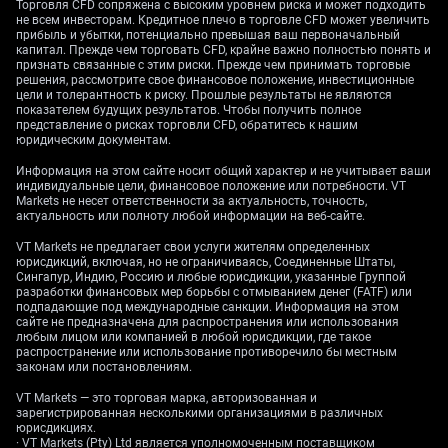
Торговля CFD сопряжена с высоким уровнем риска и может подходить
(DR001) в качестве основного операционного
не всем инвесторам. Кредитное плечо в торговле CFD может увеличить
ориентира, несмотря на то что официальной
прибыль и убытки, потенциально превышая ваш первоначальный
капитал. Прежде чем торговать CFD, крайне важно полностью понять и
ключевой ставкой остается 7-дневная. Последние
признать связанные с этим риски. Прежде чем принимать торговые
рыночные данные за конец мая 2026 года это
решения, рассмотрите свое финансовое положение, инвестиционные
цели и толерантность к риску. Прошлые результаты не являются
подтверждают: DR001 стабильно торгуется около
показателем будущих результатов. Чтобы получить полное
1,65%, значительно ниже 7-дневной ключевой
представление о рисках торговли CFD, обратитесь к нашим
ставки 1,80%. Это указывает на явное намерение
юридическим документам.
удерживать краткосрочную стоимость
Информация на этом сайте носит общий характер и не учитывает ваши
заимствований низкой и стабильной.
индивидуальные цели, финансовое положение или потребности. VT
Markets не несет ответственности за актуальность, точность,
актуальность или полноту любой информации на веб-сайте.
Этот сдвиг отражает реальность китайского
межбанковского рынка, где доминирует
VT Markets не предлагает свои услуги жителям определенных
однодневное фондирование. По данным China
юрисдикций, включая, но не ограничиваясь, Соединенные Штаты,
Сингапур, Индию, Россию и любые юрисдикции, указанные Группой
Foreign Exchange Trade System, на однодневные репо
разработки финансовых мер борьбы с отмыванием денег (FATF) или
приходится уже почти 90% совокупного оборота
подпадающие под международные санкции. Информация на этом
сайте не предназначена для распространения или использования
рынка. Фокусируясь на DR001, центробанк
любым лицом или компанией в любой юрисдикции, где такое
фактически управляет наиболее критичным
распространение или использование противоречило бы местным
элементом «трубопроводной системы»
законам или постановлениям.
финансового сектора.
VT Markets — это торговая марка, авторизованная и
зарегистрированная несколькими организациями в различных
—
юрисдикциях.
· VT Markets (Pty) Ltd является уполномоченным поставщиком