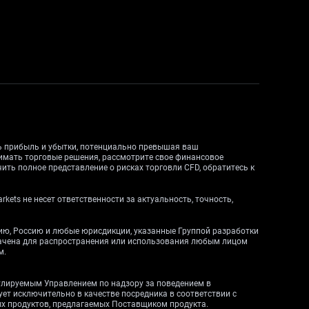
ть прибыль и убытки, потенциально превышая ваш
нимать торговые решения, рассмотрите свое финансовое
ить полное представление о рисках торговли CFD, обратитесь к
ets не несет ответственности за актуальность, точность,
дию, Россию и любые юрисдикции, указанные Группой разработки
начена для распространения или использования любым лицом
м.
егулируемым Управлением по надзору за поведением в
вует исключительно в качестве посредника в соответствии с
ных продуктов, предлагаемых Поставщиком продукта.