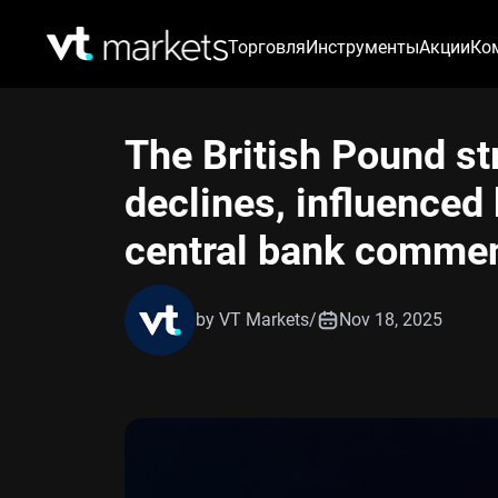
Торговля
Инструменты
Акции
Ко
The British Pound st
declines, influenced 
central bank comme
by VT Markets
/
Nov 18, 2025