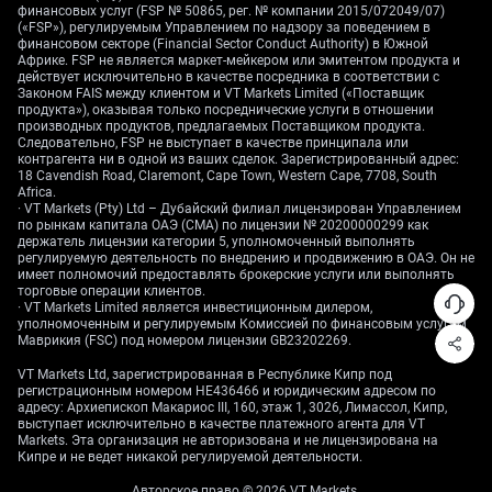
финансовых услуг (FSP № 50865, рег. № компании 2015/072049/07)
Опционные стратегии
(«FSP»), регулируемым Управлением по надзору за поведением в
финансовом секторе (Financial Sector Conduct Authority) в Южной
Африке. FSP не является маркет-мейкером или эмитентом продукта и
для рынка в обе
действует исключительно в качестве посредника в соответствии с
Законом FAIS между клиентом и VT Markets Limited («Поставщик
продукта»), оказывая только посреднические услуги в отношении
стороны
производных продуктов, предлагаемых Поставщиком продукта.
Следовательно, FSP не выступает в качестве принципала или
контрагента ни в одной из ваших сделок. Зарегистрированный адрес:
18 Cavendish Road, Claremont, Cape Town, Western Cape, 7708, South
Africa.
Напряжение между сильным восходящим трендом
· VT Markets (Pty) Ltd – Дубайский филиал лицензирован Управлением
и реальным риском резкого падения создаёт
по рынкам капитала ОАЭ (CMA) по лицензии № 20200000299 как
возможности для стратегий на волатильность
держатель лицензии категории 5, уполномоченный выполнять
регулируемую деятельность по внедрению и продвижению в ОАЭ. Он не
(волатильность — величина и скорость колебаний
имеет полномочий предоставлять брокерские услуги или выполнять
цены). Покупка «стрэддла» — одновременная
торговые операции клиентов.
· VT Markets Limited является инвестиционным дилером,
покупка колл‑ и пут‑опциона с одинаковым
уполномоченным и регулируемым Комиссией по финансовым услугам
страйком — может быть разумным подходом.
Маврикия (FSC) под номером лицензии GB23202269.
Пут‑опцион даёт право продать актив по
VT Markets Ltd, зарегистрированная в Республике Кипр под
фиксированной цене. Такая стратегия приносит
регистрационным номером HE436466 и юридическим адресом по
прибыль, если пара сделает сильное движение в
адресу: Архиепископ Макариос III, 160, этаж 1, 3026, Лимассол, Кипр,
выступает исключительно в качестве платежного агента для VT
любую сторону — либо пробьёт 160,00, либо
Markets. Эта организация не авторизована и не лицензирована на
интервенция подтолкнёт её обратно к 157,00.
Кипре и не ведет никакой регулируемой деятельности.
Авторское право © 2026 VT Markets.