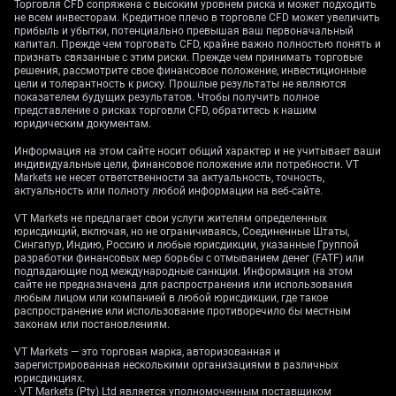
инструмента ИИ.
Торговля CFD сопряжена с высоким уровнем риска и может подходить
не всем инвесторам. Кредитное плечо в торговле CFD может увеличить
прибыль и убытки, потенциально превышая ваш первоначальный
На фоне движения USD/JPY к отметке 159,00
капитал. Прежде чем торговать CFD, крайне важно полностью понять и
ближайшая траектория выглядит в пользу
признать связанные с этим риски. Прежде чем принимать торговые
укрепления доллара. Ожидания повышения ставки
решения, рассмотрите свое финансовое положение, инвестиционные
цели и толерантность к риску. Прошлые результаты не являются
ФРС до конца года усиливаются, особенно после
показателем будущих результатов. Чтобы получить полное
того как инфляция в США за апрель 2026 года
представление о рисках торговли CFD, обратитесь к нашим
юридическим документам.
осталась высокой — 3,8%. Трейдерам стоит
рассмотреть покупку колл‑опционов со страйком
Информация на этом сайте носит общий характер и не учитывает ваши
около 160,00, чтобы воспользоваться текущим
индивидуальные цели, финансовое положение или потребности. VT
Markets не несет ответственности за актуальность, точность,
импульсом вверх. Колл‑опцион — контракт, дающий
актуальность или полноту любой информации на веб-сайте.
право купить актив по фиксированной цене
(страйку) до определённой даты.
VT Markets не предлагает свои услуги жителям определенных
юрисдикций, включая, но не ограничиваясь, Соединенные Штаты,
Сингапур, Индию, Россию и любые юрисдикции, указанные Группой
При этом необходимо соблюдать осторожность:
разработки финансовых мер борьбы с отмыванием денег (FATF) или
индикаторы показывают, что рост может быть
подпадающие под международные санкции. Информация на этом
сайте не предназначена для распространения или использования
чрезмерным. RSI находится в зоне перекупленности,
любым лицом или компанией в любой юрисдикции, где такое
что часто указывает на ослабление импульса.
распространение или использование противоречило бы местным
Рынок также помнит, как японские власти весной
законам или постановлениям.
2024 года активно вмешались, когда пара
VT Markets — это торговая марка, авторизованная и
поднялась выше 160,00, после чего последовал
зарегистрированная несколькими организациями в различных
юрисдикциях.
резкий разворот.
· VT Markets (Pty) Ltd является уполномоченным поставщиком