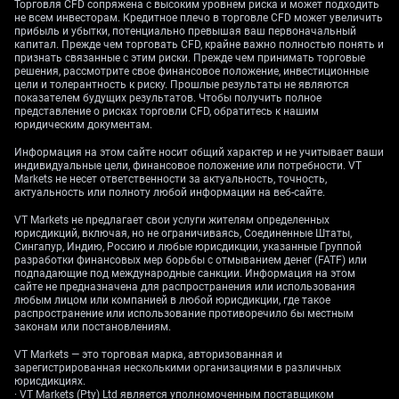
Торговля CFD сопряжена с высоким уровнем риска и может подходить
не всем инвесторам. Кредитное плечо в торговле CFD может увеличить
Ключевое
прибыль и убытки, потенциально превышая ваш первоначальный
капитал. Прежде чем торговать CFD, крайне важно полностью понять и
признать связанные с этим риски. Прежде чем принимать торговые
сопротивление, риски и
решения, рассмотрите свое финансовое положение, инвестиционные
цели и толерантность к риску. Прошлые результаты не являются
опционные стратегии
показателем будущих результатов. Чтобы получить полное
представление о рисках торговли CFD, обратитесь к нашим
юридическим документам.
Информация на этом сайте носит общий характер и не учитывает ваши
Мы рассматриваем уровень 160 по USD/JPY как
индивидуальные цели, финансовое положение или потребности. VT
Markets не несет ответственности за актуальность, точность,
сильный «потолок», подкрепленный реальной
актуальность или полноту любой информации на веб-сайте.
угрозой интервенций со стороны Министерства
финансов. Достаточно вспомнить подтвержденные
VT Markets не предлагает свои услуги жителям определенных
юрисдикций, включая, но не ограничиваясь, Соединенные Штаты,
в апреле и мае 2024 года интервенции на многие
Сингапур, Индию, Россию и любые юрисдикции, указанные Группой
миллиарды долларов, чтобы понять готовность
разработки финансовых мер борьбы с отмыванием денег (FATF) или
подпадающие под международные санкции. Информация на этом
властей действовать на этих уровнях. Это делает
сайте не предназначена для распространения или использования
привлекательной продажу *опционов колл*
любым лицом или компанией в любой юрисдикции, где такое
(контракт, дающий покупателю право купить
распространение или использование противоречило бы местным
законам или постановлениям.
валютную пару по фиксированной цене) с
*страйком* (ценой исполнения) 160 и выше, то есть
VT Markets — это торговая марка, авторизованная и
зарегистрированная несколькими организациями в различных
опционов «вне денег» (когда текущая цена ниже
юрисдикциях.
страйка, и опцион пока невыгодно исполнять).
· VT Markets (Pty) Ltd является уполномоченным поставщиком