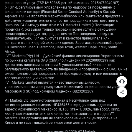
финансовых услуг (FSP № 50865, рег. № компании 2015/072049/07)
Поскольку рынок уже закладывает около 19 б.п.
(«FSP»), регулируемым Управлением по надзору за поведением в
финансовом секторе (Financial Sector Conduct Authority) в Южной
ужесточения к июньскому заседанию Банка
Африке. FSP не является маркет-мейкером или эмитентом продукта и
Японии, само событие вряд ли запустит сильный
действует исключительно в качестве посредника в соответствии с
Законом FAIS между клиентом и VT Markets Limited («Поставщик
рост иены. Последние данные по базовой инфляции
продукта»), оказывая только посреднические услуги в отношении
в Токио за май (Tokyo Core CPI) на уровне 2,3%
производных продуктов, предлагаемых Поставщиком продукта.
поддерживают аргументы в пользу повышения, но
Следовательно, FSP не выступает в качестве принципала или
контрагента ни в одной из ваших сделок. Зарегистрированный адрес:
не выглядят настолько необычными, чтобы
18 Cavendish Road, Claremont, Cape Town, Western Cape, 7708, South
ожидать намного более крупного шага. Поэтому
Africa.
· VT Markets (Pty) Ltd – Дубайский филиал лицензирован Управлением
главным риском мы считаем «мягкий» сюрприз:
по рынкам капитала ОАЭ (CMA) по лицензии № 20200000299 как
например, повышение всего на 10 б.п. или перенос
держатель лицензии категории 5, уполномоченный выполнять
решения, что вновь подтолкнет USD/JPY к барьеру
регулируемую деятельность по внедрению и продвижению в ОАЭ. Он не
имеет полномочий предоставлять брокерские услуги или выполнять
160.
торговые операции клиентов.
· VT Markets Limited является инвестиционным дилером,
С учетом этих факторов мы смотрим на стратегии,
уполномоченным и регулируемым Комиссией по финансовым услугам
Маврикия (FSC) под номером лицензии GB23202269.
которые зарабатывают на понятном диапазоне и
сильном сопротивлении сверху. Например, продажа
VT Markets Ltd, зарегистрированная в Республике Кипр под
*колл-спрэда* по USD/JPY (спрэд — сочетание двух
регистрационным номером HE436466 и юридическим адресом по
адресу: Архиепископ Макариос III, 160, этаж 1, 3026, Лимассол, Кипр,
опционов), где продается колл со страйком 160 и
выступает исключительно в качестве платежного агента для VT
одновременно покупается колл со страйком 161,
Markets. Эта организация не авторизована и не лицензирована на
Кипре и не ведет никакой регулируемой деятельности.
дает ограниченный риск и позволяет заработать на
*временном распаде* (падении стоимости опциона
Авторское право © 2026 VT Markets.