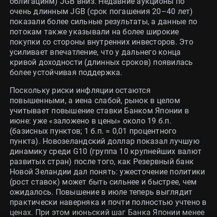
облигациям) JGB вниз. Недавние аукционы по
очень длинным JGB (срок погашения 20–40 лет)
показали более сильные результаты, а данные по
потокам также указывали на более широкие
покупки со стороны внутренних инвесторов. Это
усиливает впечатление, что у дальнего конца
кривой доходности (длинных сроков) появилась
более устойчивая поддержка.
Поскольку риски инфляции остаются
повышенными, а иена слабой, рынок в целом
учитывает повышение ставки Банком Японии в
июне: уже «заложено в цены» около 19 б.п.
(базисных пунктов; 1 б.п. = 0,01 процентного
пункта). Новозеландский доллар показал лучшую
динамику среди G10 (группа 10 крупнейших валют
развитых стран) после того, как Резервный банк
Новой Зеландии дал понять: ужесточение политики
(рост ставок) может быть сильнее и быстрее, чем
ожидалось. Повышение в июле теперь выглядит
практически наверняка и почти полностью учтено в
ценах. При этом июньский шаг Банка Японии менее