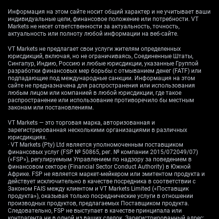
Информация на этом сайте носит общий характер и не учитывает ваши
индивидуальные цели, финансовое положение или потребности. VT
Markets не несет ответственности за актуальность, точность,
актуальность или полноту любой информации на веб-сайте.
VT Markets не предлагает свои услуги жителям определенных
юрисдикций, включая, но не ограничиваясь, Соединенные Штаты,
Сингапур, Индию, Россию и любые юрисдикции, указанные Группой
разработки финансовых мер борьбы с отмыванием денег (FATF) или
подпадающие под международные санкции. Информация на этом
сайте не предназначена для распространения или использования
любым лицом или компанией в любой юрисдикции, где такое
распространение или использование противоречило бы местным
законам или постановлениям.
VT Markets — это торговая марка, авторизованная и
зарегистрированная несколькими организациями в различных
юрисдикциях.
· VT Markets (Pty) Ltd является уполномоченным поставщиком
финансовых услуг (FSP № 50865, рег. № компании 2015/072049/07)
(«FSP»), регулируемым Управлением по надзору за поведением в
финансовом секторе (Financial Sector Conduct Authority) в Южной
Африке. FSP не является маркет-мейкером или эмитентом продукта и
действует исключительно в качестве посредника в соответствии с
Законом FAIS между клиентом и VT Markets Limited («Поставщик
продукта»), оказывая только посреднические услуги в отношении
производных продуктов, предлагаемых Поставщиком продукта.
Следовательно, FSP не выступает в качестве принципала или
контрагента ни в одной из ваших сделок. Зарегистрированный адрес: