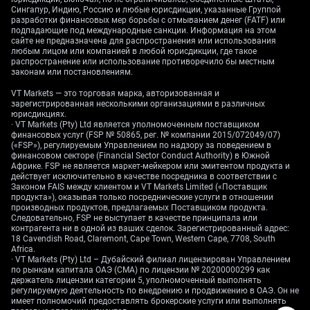
Сингапур, Индию, Россию и любые юрисдикции, указанные Группой
разработки финансовых мер борьбы с отмыванием денег (FATF) или
подпадающие под международные санкции. Информация на этом
сайте не предназначена для распространения или использования
любым лицом или компанией в любой юрисдикции, где такое
распространение или использование противоречило бы местным
законам или постановлениям.
VT Markets — это торговая марка, авторизованная и
зарегистрированная несколькими организациями в различных
юрисдикциях.
· VT Markets (Pty) Ltd является уполномоченным поставщиком
финансовых услуг (FSP № 50865, рег. № компании 2015/072049/07)
(«FSP»), регулируемым Управлением по надзору за поведением в
финансовом секторе (Financial Sector Conduct Authority) в Южной
Африке. FSP не является маркет-мейкером или эмитентом продукта и
действует исключительно в качестве посредника в соответствии с
Законом FAIS между клиентом и VT Markets Limited («Поставщик
продукта»), оказывая только посреднические услуги в отношении
производных продуктов, предлагаемых Поставщиком продукта.
Следовательно, FSP не выступает в качестве принципала или
контрагента ни в одной из ваших сделок. Зарегистрированный адрес:
18 Cavendish Road, Claremont, Cape Town, Western Cape, 7708, South
Africa.
· VT Markets (Pty) Ltd – Дубайский филиал лицензирован Управлением
по рынкам капитала ОАЭ (CMA) по лицензии № 20200000299 как
держатель лицензии категории 5, уполномоченный выполнять
регулируемую деятельность по внедрению и продвижению в ОАЭ. Он не
имеет полномочий предоставлять брокерские услуги или выполнять