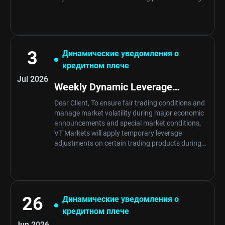
specific news periods and market
opening/closing. These adjustments are …
3
Динамические уведомления о
кредитном плече
Jul 2026
Weekly Dynamic Leverage
Schedule Notification
Dear Client, To ensure fair trading conditions and
manage market volatility during major economic
announcements and special market conditions,
VT Markets will apply temporary leverage
adjustments on certain trading products during
specific news periods and market
opening/closing. These adjustments are …
26
Динамические уведомления о
кредитном плече
Jun 2026