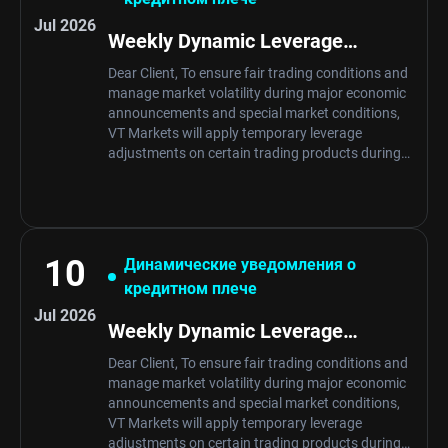
Jul 2026
Weekly Dynamic Leverage
Schedule Notification
Dear Client, To ensure fair trading conditions and
manage market volatility during major economic
announcements and special market conditions,
VT Markets will apply temporary leverage
adjustments on certain trading products during
specific news periods and market
opening/closing. These adjustments are …
10
Динамические уведомления о
кредитном плече
Jul 2026
Weekly Dynamic Leverage
Schedule Notification
Dear Client, To ensure fair trading conditions and
manage market volatility during major economic
announcements and special market conditions,
VT Markets will apply temporary leverage
adjustments on certain trading products during