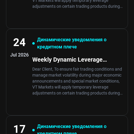
VT Markets will apply temporary leverage
adjustments on certain trading products during
specific news periods and market
opening/closing. These adjustments are …
24
Динамические уведомления о
кредитном плече
Jul 2026
Weekly Dynamic Leverage
Schedule Notification
Dear Client, To ensure fair trading conditions and
manage market volatility during major economic
announcements and special market conditions,
VT Markets will apply temporary leverage
adjustments on certain trading products during
specific news periods and market
opening/closing. These adjustments are …
17
Динамические уведомления о
кредитном плече