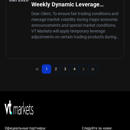
Weekly Dynamic Leverage
Schedule Notification
Dear Client, To ensure fair trading conditions and
manage market volatility during major economic
announcements and special market conditions,
VT Markets will apply temporary leverage
adjustments on certain trading products during
specific news periods and market
opening/closing. These adjustments are …
1
2
3
4
Page
Page
Page
Page
Официальные партнеры:
Следуйте за нами: