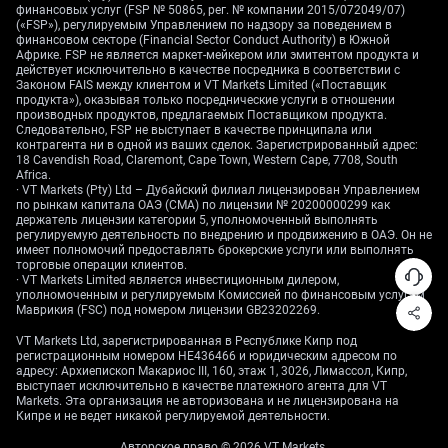
Technical Analysis
финансовых услуг (FSP № 50865, рег. № компании 2015/072049/07)
(«FSP»), регулируемым Управлением по надзору за поведением в
финансовом секторе (Financial Sector Conduct Authority) в Южной
The
EUR/USD
pair traded slightly lower at
1.16240
,
Африке. FSP не является маркет-мейкером или эмитентом продукта и
marking a
0.15% decline
, as the U.S. dollar regained
действует исключительно в качестве посредника в соответствии с
Законом FAIS между клиентом и VT Markets Limited («Поставщик
traction amid rising Treasury yields and cautious risk
продукта»), оказывая только посреднические услуги в отношении
sentiment. The pair’s struggle to sustain gains above
производных продуктов, предлагаемых Поставщиком продукта.
1.1700
signals persistent resistance pressure, with
Следовательно, FSP не выступает в качестве принципала или
контрагента ни в одной из ваших сделок. Зарегистрированный адрес:
investors favouring the greenback ahead of upcoming
18 Cavendish Road, Claremont, Cape Town, Western Cape, 7708, South
U.S. macro data releases.
Africa.
· VT Markets (Pty) Ltd – Дубайский филиал лицензирован Управлением
по рынкам капитала ОАЭ (CMA) по лицензии № 20200000299 как
From a
technical perspective
, the euro remains
держатель лицензии категории 5, уполномоченный выполнять
confined within a mild descending channel since
регулируемую деятельность по внедрению и продвижению в ОАЭ. Он не
имеет полномочий предоставлять брокерские услуги или выполнять
peaking at
1.19186
. The daily candles are holding just
торговые операции клиентов.
below the
5- and 10-day moving averages
, signalling
· VT Markets Limited является инвестиционным дилером,
weakening bullish momentum.
уполномоченным и регулируемым Комиссией по финансовым услугам
Маврикия (FSC) под номером лицензии GB23202269.
VT Markets Ltd, зарегистрированная в Республике Кипр под
регистрационным номером HE436466 и юридическим адресом по
адресу: Архиепископ Макариос III, 160, этаж 1, 3026, Лимассол, Кипр,
выступает исключительно в качестве платежного агента для VT
Markets. Эта организация не авторизована и не лицензирована на
Кипре и не ведет никакой регулируемой деятельности.
Авторское право © 2026 VT Markets.