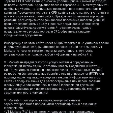
Торговля CFD сопряжена с высоким уровнем риска и может подходить
Secretary Scott Bessent
and
Chinese Vice Premier He
не всем инвесторам. Кредитное плечо в торговле CFD может увеличить
прибыль и убытки, потенциально превышая ваш первоначальный
Lifeng
are due to meet in
Malaysia
this week to prevent
капитал. Прежде чем торговать CFD, крайне важно полностью понять и
the escalation of US tariffs on Chinese goods.
признать связанные с этим риски. Прежде чем принимать торговые
решения, рассмотрите свое финансовое положение, инвестиционные
цели и толерантность к риску. Прошлые результаты не являются
US President Donald Trump said he expects
показателем будущих результатов. Чтобы получить полное
to reach a fair trade deal with Chinese
представление о рисках торговли CFD, обратитесь к нашим
President Xi Jinping and downplayed risks
юридическим документам.
of a clash over the issue of Taiwan, even as
Информация на этом сайте носит общий характер и не учитывает ваши
his top trade negotiator accused Beijing of
индивидуальные цели, финансовое положение или потребности. VT
Markets не несет ответственности за актуальность, точность,
engaging in ‘economic coercion’
актуальность или полноту любой информации на веб-сайте.
https://t.co/61mx8prD9k
VT Markets не предлагает свои услуги жителям определенных
— Reuters (@Reuters)
October 21, 2025
юрисдикций, включая, но не ограничиваясь, Соединенные Штаты,
Сингапур, Индию, Россию и любые юрисдикции, указанные Группой
разработки финансовых мер борьбы с отмыванием денег (FATF) или
The development follows
President Donald Trump’s
подпадающие под международные санкции. Информация на этом
recent remarks calling the tariff stance “unsustainable,”
сайте не предназначена для распространения или использования
sparking hopes of a temporary truce.
любым лицом или компанией в любой юрисдикции, где такое
распространение или использование противоречило бы местным
законам или постановлениям.
Meanwhile, optimism around a potential resolution to
the
US government shutdown
also provided limited
VT Markets — это торговая марка, авторизованная и
зарегистрированная несколькими организациями в различных
support for the greenback.
юрисдикциях.
· VT Markets (Pty) Ltd является уполномоченным поставщиком