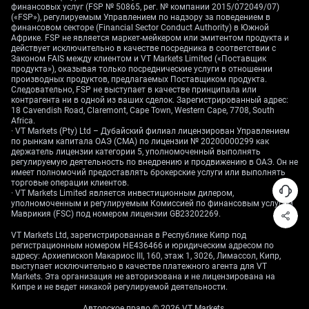
годового максимума. Теперь вопрос в том, что это
финансовых услуг (FSP № 50865, рег. № компании 2015/072049/07)
было: обычная перестройка после заседания FOMC
(«FSP»), регулируемым Управлением по надзору за поведением в
финансовом секторе (Financial Sector Conduct Authority) в Южной
(FOMC — комитет ФРС по операциям на открытом
Африке. FSP не является маркет-мейкером или эмитентом продукта и
рынке, он и принимает решение по ставке) или
действует исключительно в качестве посредника в соответствии с
Законом FAIS между клиентом и VT Markets Limited («Поставщик
начало более глубокой коррекции (коррекция —
продукта»), оказывая только посреднические услуги в отношении
заметное снижение после роста).
производных продуктов, предлагаемых Поставщиком продукта.
Следовательно, FSP не выступает в качестве принципала или
ФРС заставляет золото обороняться
контрагента ни в одной из ваших сделок. Зарегистрированный адрес:
18 Cavendish Road, Claremont, Cape Town, Western Cape, 7708, South
Africa.
Фон для золота стал сложнее.
· VT Markets (Pty) Ltd – Дубайский филиал лицензирован Управлением
по рынкам капитала ОАЭ (CMA) по лицензии № 20200000299 как
держатель лицензии категории 5, уполномоченный выполнять
Более высокие ставки повышают «цену ожидания»
регулируемую деятельность по внедрению и продвижению в ОАЭ. Он не
владения золотом: золото не приносит процентный
имеет полномочий предоставлять брокерские услуги или выполнять
доход, и при высоких ставках выгоднее держать
торговые операции клиентов.
· VT Markets Limited является инвестиционным дилером,
инструменты с доходностью. Сильный доллар
уполномоченным и регулируемым Комиссией по финансовым услугам
также делает металл дороже для покупателей с
Маврикия (FSC) под номером лицензии GB23202269.
другими валютами. Когда оба фактора действуют
VT Markets Ltd, зарегистрированная в Республике Кипр под
вместе, золоту обычно нужна сильная поддержка
регистрационным номером HE436466 и юридическим адресом по
спроса «тихой гавани» (safe-haven — покупка
адресу: Архиепископ Макариос III, 160, этаж 1, 3026, Лимассол, Кипр,
выступает исключительно в качестве платежного агента для VT
защитных активов во время стресса).
Markets. Эта организация не авторизована и не лицензирована на
Кипре и не ведет никакой регулируемой деятельности.
В ближайшее время такой спрос ослаб.
Авторское право © 2026 VT Markets.