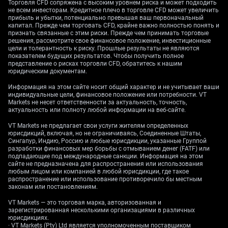
Торговля CFD сопряжена с высоким уровнем риска и может подходить
данные» (data-led — решения зависят от свежей
не всем инвесторам. Кредитное плечо в торговле CFD может увеличить
статистики). Теперь трейдерам сложнее опираться
прибыль и убытки, потенциально превышая ваш первоначальный
капитал. Прежде чем торговать CFD, крайне важно полностью понять и
на понятный план по ставкам. Данные по
признать связанные с этим риски. Прежде чем принимать торговые
инфляции, занятости, росту экономики и
решения, рассмотрите свое финансовое положение, инвестиционные
выступления представителей ФРС стали влиять
цели и толерантность к риску. Прошлые результаты не являются
показателем будущих результатов. Чтобы получить полное
сильнее.
представление о рисках торговли CFD, обратитесь к нашим
юридическим документам.
Everyone knew Kevin Warsh planned to stop
Информация на этом сайте носит общий характер и не учитывает ваши
holding the market’s hand when he took over
индивидуальные цели, финансовое положение или потребности. VT
as Fed chairman. They were less prepared to
Markets не несет ответственности за актуальность, точность,
be jolted awake at his first conference by the
актуальность или полноту любой информации на веб-сайте.
sound of a hawk who views taming inflation
VT Markets не предлагает свои услуги жителям определенных
as his biggest job.
https://t.co/Rgpdvjb6Sx
юрисдикций, включая, но не ограничиваясь, Соединенные Штаты,
Сингапур, Индию, Россию и любые юрисдикции, указанные Группой
разработки финансовых мер борьбы с отмыванием денег (FATF) или
— Bloomberg (@business)
June 18, 2026
подпадающие под международные санкции. Информация на этом
сайте не предназначена для распространения или использования
Первым давление почувствовало золото.
любым лицом или компанией в любой юрисдикции, где такое
распространение или использование противоречило бы местным
XAUUSD снизился после заседания ФРС: трейдеры
законам или постановлениям.
заложили в цены вероятность более жёсткой
VT Markets — это торговая марка, авторизованная и
политики позже в этом году. Металл опустился к
зарегистрированная несколькими организациями в различных
юрисдикциях.
зоне $4 140, а доллар США держится около
· VT Markets (Pty) Ltd является уполномоченным поставщиком